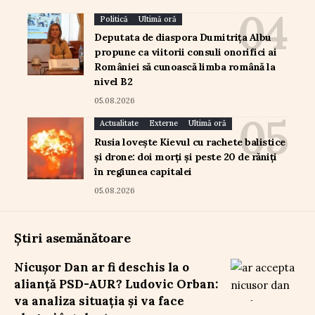
Politică
Ultimă oră
Deputata de diaspora Dumitrița Albu
propune ca viitorii consuli onorifici ai
României să cunoască limba română la
nivel B2
05.08.2026
Actualitate
Externe
Ultimă oră
Rusia lovește Kievul cu rachete balistice
și drone: doi morți și peste 20 de răniți
în regiunea capitalei
05.08.2026
Știri asemănătoare
Nicușor Dan ar fi deschis la o
alianță PSD-AUR? Ludovic Orban:
va analiza situația și va face