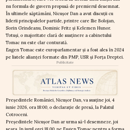
nu formula de guvern propusă de premierul desemnat.
În ultimele săptămâni, Nicușor Dan a avut discuții cu
liderii principalelor partide, printre care Ilie Bolojan,
Sorin Grindeanu, Dominic Fritz și Kelemen Hunor.
Totuși, o majoritate clară de susținere a cabinetului
Tomac nu este clar conturată.
Eugen Tomac este europarlamentar și a fost ales în 2024
pe listele alianței formate din PMP, USR și Forța Dreptei.
Publicitate
Președintele României, Nicușor Dan, va susține joi, 4
iunie 2026, ora 18:00, o declarație de presă, la Palatul
Cotroceni.
Președintele Nicușor Dan ar urma să-l desemneze, joi
seara, în jurul orei 18.00, pe Eugen Tomac pentru a forma