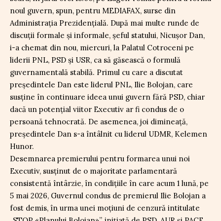
noul guvern, spun, pentru MEDIAFAX, surse din
Administrația Prezidențială. După mai multe runde de
discuții formale și informale, șeful statului, Nicușor Dan,
i-a chemat din nou, miercuri, la Palatul Cotroceni pe
liderii PNL, PSD și USR, ca să găsească o formulă
guvernamentală stabilă. Primul cu care a discutat
președintele Dan este liderul PNL, Ilie Bolojan, care
susține în continuare ideea unui guvern fără PSD, chiar
dacă un potențial viitor Executiv ar fi condus de o
persoană tehnocrată. De asemenea, joi dimineață,
președintele Dan s-a întâlnit cu liderul UDMR, Kelemen
Hunor.
Desemnarea premierului pentru formarea unui noi
Executiv, susținut de o majoritate parlamentară
consistentă întârzie, în condițiile în care acum 1 lună, pe
5 mai 2026, Guvernul condus de premierul Ilie Bolojan a
fost demis, în urma unei moțiuni de cenzură intitulate
„STOP «Planului Bolojan»”, inițiată de PSD, AUR și PACE.