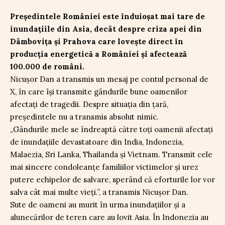
Președintele României este înduioșat mai tare de
inundațiile din Asia, decât despre criza apei din
Dâmbovița și Prahova care lovește direct în
producția energetică a României și afectează
100.000 de români.
Nicușor Dan a transmis un mesaj pe contul personal de
X, în care își transmite gândurile bune oamenilor
afectați de tragedii. Despre situația din țară,
președintele nu a transmis absolut nimic.
„Gândurile mele se îndreaptă către toți oamenii afectați
de inundațiile devastatoare din India, Indonezia,
Malaezia, Sri Lanka, Thailanda și Vietnam. Transmit cele
mai sincere condoleanțe familiilor victimelor și urez
putere echipelor de salvare, sperând că eforturile lor vor
salva cât mai multe vieți.”, a transmis Nicușor Dan.
Sute de oameni au murit în urma inundațiilor și a
alunecărilor de teren care au lovit Asia. În Indonezia au