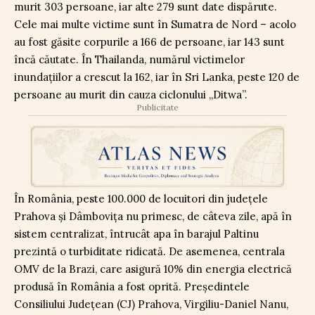
murit 303 persoane, iar alte 279 sunt date dispărute.
Cele mai multe victime sunt în Sumatra de Nord – acolo
au fost găsite corpurile a 166 de persoane, iar 143 sunt
încă căutate. În Thailanda, numărul victimelor
inundațiilor a crescut la 162, iar în Sri Lanka, peste 120 de
persoane au murit din cauza ciclonului „Ditwa”.
Publicitate
În România, peste 100.000 de locuitori din județele
Prahova și Dâmbovița nu primesc, de câteva zile, apă în
sistem centralizat, întrucât apa în barajul Paltinu
prezintă o turbiditate ridicată. De asemenea, centrala
OMV de la Brazi, care asigură 10% din energia electrică
produsă în România a fost oprită. Președintele
Consiliului Județean (CJ) Prahova, Virgiliu-Daniel Nanu,