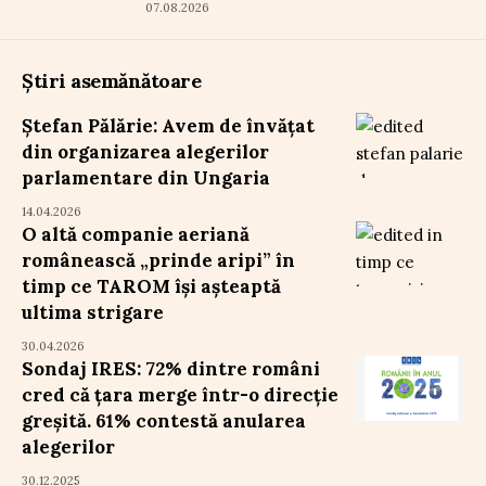
07.08.2026
Știri asemănătoare
Ștefan Pălărie: Avem de învățat
din organizarea alegerilor
parlamentare din Ungaria
14.04.2026
O altă companie aeriană
românească „prinde aripi” în
timp ce TAROM își așteaptă
ultima strigare
30.04.2026
Sondaj IRES: 72% dintre români
cred că țara merge într-o direcție
greșită. 61% contestă anularea
alegerilor
30.12.2025