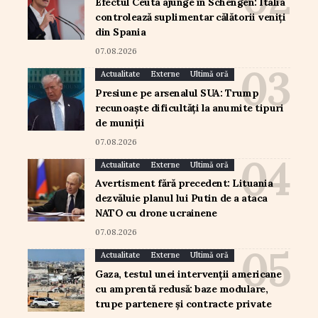
Efectul Ceuta ajunge în Schengen: Italia
controlează suplimentar călătorii veniți
din Spania
07.08.2026
Actualitate
Externe
Ultimă oră
Presiune pe arsenalul SUA: Trump
recunoaște dificultăți la anumite tipuri
de muniții
07.08.2026
Actualitate
Externe
Ultimă oră
Avertisment fără precedent: Lituania
dezvăluie planul lui Putin de a ataca
NATO cu drone ucrainene
07.08.2026
Actualitate
Externe
Ultimă oră
Gaza, testul unei intervenții americane
cu amprentă redusă: baze modulare,
trupe partenere și contracte private