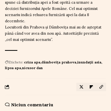
spune că distribuția apei a fost oprită ca urmare a
deciziei furnizorului Apele Române. Cel mai optimist
scenariu indică reluarea furnizării apei la data 8
decembrie.
Locuitorii din Prahova și Dâmbovița mai au de așteptat
până când vor avea din nou apă. Autoritățile prezintă
„cel mai optimist scenariu”.
Etichete:
criza apa
dâmbovița prahova
inundații asia
lipsa apa
nicusor dan
Niciun comentariu