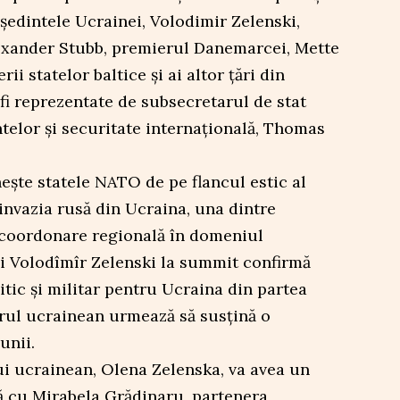
eședintele Ucrainei, Volodimir Zelenski,
lexander Stubb, premierul Danemarcei, Mette
ii statelor baltice și ai altor țări din
 fi reprezentate de subsecretarul de stat
elor și securitate internațională, Thomas
ște statele NATO de pe flancul estic al
 invazia rusă din Ucraina, una dintre
 coordonare regională în domeniul
lui Volodîmîr Zelenski la summit confirmă
itic și militar pentru Ucraina din partea
erul ucrainean urmează să susțină o
unii.
ui ucrainean, Olena Zelenska, va avea un
 cu Mirabela Grădinaru, partenera