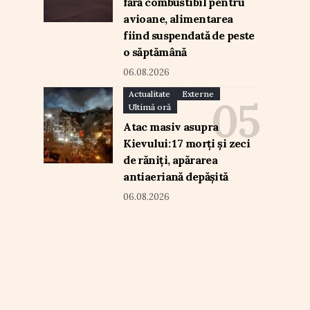
fără combustibil pentru
avioane, alimentarea
fiind suspendată de peste
o săptămână
06.08.2026
Actualitate
Externe
Ultimă oră
Atac masiv asupra
Kievului: 17 morți și zeci
de răniți, apărarea
antiaeriană depășită
06.08.2026