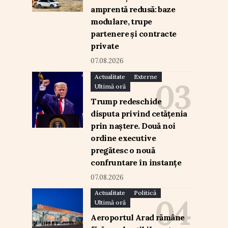
amprentă redusă: baze
modulare, trupe
partenere și contracte
private
07.08.2026
Actualitate
Externe
Ultimă oră
Trump redeschide
disputa privind cetățenia
prin naștere. Două noi
ordine executive
pregătesc o nouă
confruntare în instanțe
07.08.2026
Actualitate
Politică
Ultimă oră
Aeroportul Arad rămâne