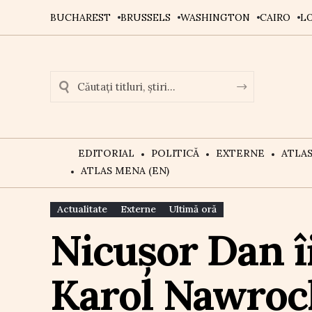
BUCHAREST
BRUSSELS
WASHINGTON
CAIRO
L
EDITORIAL
POLITICĂ
EXTERNE
ATLA
ATLAS MENA (EN)
Actualitate
Externe
Ultimă oră
Nicușor Dan î
Karol Nawrock