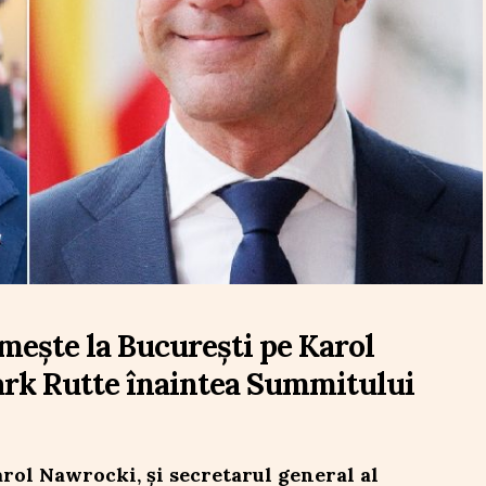
imește la București pe Karol
ark Rutte înaintea Summitului
arol Nawrocki, și secretarul general al