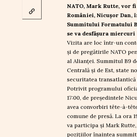
NATO, Mark Rutte, vor fi
României, Nicușor Dan, î
Summitului Formatului Buc
se va desfășura miercuri 
Vizita are loc într-un con
și de pregătirile NATO pen
al Alianței. Summitul B9 d
Centrală și de Est, state n
securitatea transatlantică 
Potrivit programului oficia
17:00, de președintele Nic
avea convorbiri tête-à-tête
comune de presă. La ora 19
va participa și Mark Rutte
pozițiilor înaintea summitu