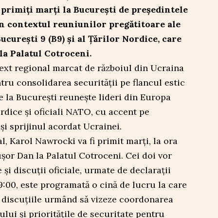
 primiți marți la București de președintele
n contextul reuniunilor pregătitoare ale
urești 9 (B9) și al Țărilor Nordice, care
la Palatul Cotroceni.
text regional marcat de războiul din Ucraina
tru consolidarea securității pe flancul estic
e la București reunește lideri din Europa
ordice și oficiali NATO, cu accent pe
și sprijinul acordat Ucrainei.
l, Karol Nawrocki va fi primit marți, la ora
ușor Dan la Palatul Cotroceni. Cei doi vor
 și discuții oficiale, urmate de declarații
:00, este programată o cină de lucru la care
, discuțiile urmând să vizeze coordonarea
lui și prioritățile de securitate pentru