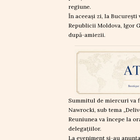
regiune.
În aceeași zi, la București
Republicii Moldova, Igor G
după-amiezii.
Summitul de miercuri va f
Nawrocki, sub tema „Delive
Reuniunea va începe la ora
delegațiilor.
La eveniment și-au anunțat