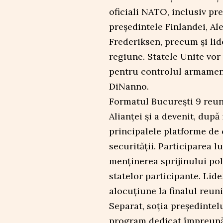
oficiali NATO, inclusiv pr
președintele Finlandei, A
Frederiksen, precum și lider
regiune. Statele Unite vor
pentru controlul armament
DiNanno.
Formatul București 9 reune
Alianței și a devenit, după
principalele platforme de
securității. Participarea 
menținerea sprijinului pol
statelor participante. Lid
alocuțiune la finalul reuni
Separat, soția președintel
program dedicat împreună