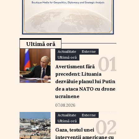
Ultimă oră
Actualitate
Externe
Ultimă oră
Avertisment fără
precedent: Lituania
dezvăluie planul lui Putin
de a ataca NATO cu drone
ucrainene
07.08.2026
Actualitate
Externe
Ultimă oră
Gaza, testul unei
intervenții americane cu