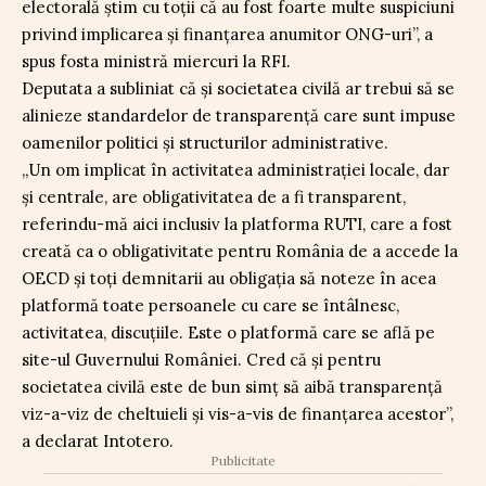
electorală știm cu toții că au fost foarte multe suspiciuni
privind implicarea și finanțarea anumitor ONG-uri”, a
spus fosta ministră miercuri la RFI.
Deputata a subliniat că și societatea civilă ar trebui să se
alinieze standardelor de transparență care sunt impuse
oamenilor politici și structurilor administrative.
„Un om implicat în activitatea administrației locale, dar
și centrale, are obligativitatea de a fi transparent,
referindu-mă aici inclusiv la platforma RUTI, care a fost
creată ca o obligativitate pentru România de a accede la
OECD și toți demnitarii au obligația să noteze în acea
platformă toate persoanele cu care se întâlnesc,
activitatea, discuțiile. Este o platformă care se află pe
site-ul Guvernului României. Cred că și pentru
societatea civilă este de bun simț să aibă transparență
viz-a-viz de cheltuieli și vis-a-vis de finanțarea acestor”,
a declarat Intotero.
Publicitate