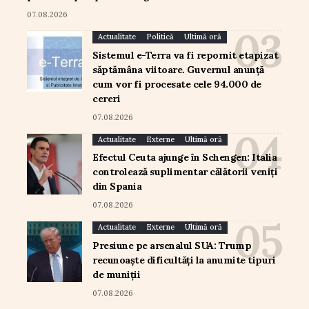
07.08.2026
Actualitate
Politică
Ultimă oră
Sistemul e-Terra va fi repornit etapizat
săptămâna viitoare. Guvernul anunță
cum vor fi procesate cele 94.000 de
cereri
07.08.2026
Actualitate
Externe
Ultimă oră
Efectul Ceuta ajunge în Schengen: Italia
controlează suplimentar călătorii veniți
din Spania
07.08.2026
Actualitate
Externe
Ultimă oră
Presiune pe arsenalul SUA: Trump
recunoaște dificultăți la anumite tipuri
de muniții
07.08.2026