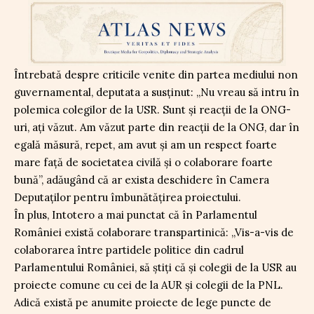
Întrebată despre criticile venite din partea mediului non
guvernamental, deputata a susținut: „Nu vreau să intru în
polemica colegilor de la USR. Sunt și reacții de la ONG-
uri, ați văzut. Am văzut parte din reacții de la ONG, dar în
egală măsură, repet, am avut și am un respect foarte
mare față de societatea civilă și o colaborare foarte
bună”, adăugând că ar exista deschidere în Camera
Deputaților pentru îmbunătățirea proiectului.
În plus, Intotero a mai punctat că în Parlamentul
României există colaborare transpartinică: „Vis-a-vis de
colaborarea între partidele politice din cadrul
Parlamentului României, să știți că și colegii de la USR au
proiecte comune cu cei de la AUR și colegii de la PNL.
Adică există pe anumite proiecte de lege puncte de