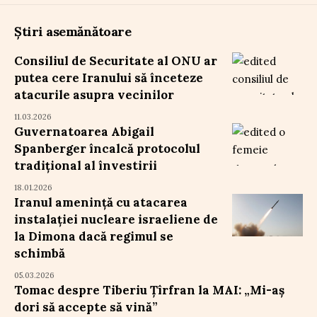
Știri asemănătoare
Consiliul de Securitate al ONU ar
putea cere Iranului să înceteze
atacurile asupra vecinilor
11.03.2026
Guvernatoarea Abigail
Spanberger încalcă protocolul
tradițional al învestirii
18.01.2026
Iranul amenință cu atacarea
instalației nucleare israeliene de
la Dimona dacă regimul se
schimbă
05.03.2026
Tomac despre Tiberiu Țîrfran la MAI: „Mi-aș
dori să accepte să vină”