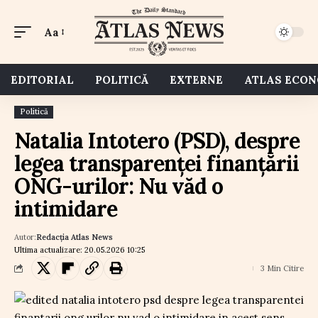
Aa
EDITORIAL
POLITICĂ
EXTERNE
ATLAS ECO
Politică
Natalia Intotero (PSD), despre
legea transparenței finanțării
ONG-urilor: Nu văd o
intimidare
Autor:
Redacția Atlas News
Ultima actualizare: 20.05.2026 10:25
3 Min Citire