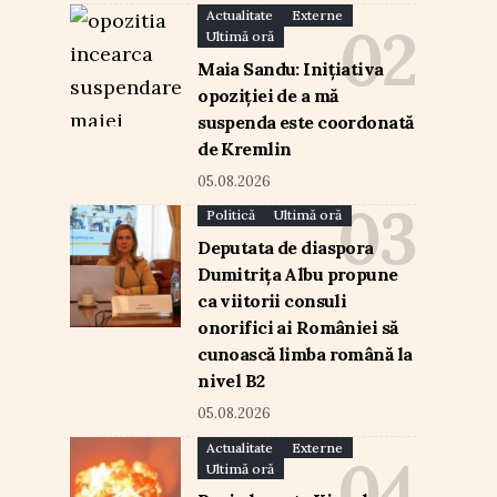
Actualitate
Externe
Ultimă oră
Maia Sandu: Inițiativa
opoziției de a mă
suspenda este coordonată
de Kremlin
05.08.2026
Politică
Ultimă oră
Deputata de diaspora
Dumitrița Albu propune
ca viitorii consuli
onorifici ai României să
cunoască limba română la
nivel B2
05.08.2026
Actualitate
Externe
Ultimă oră