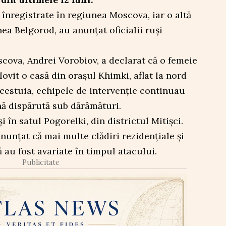
 înregistrate în regiunea Moscova, iar o altă
ea Belgorod, au anunțat oficialii ruși
cova, Andrei Vorobiov, a declarat că o femeie
ovit o casă din orașul Khimki, aflat la nord
 acestuia, echipele de intervenție continuau
nă dispărută sub dărâmături.
și în satul Pogorelki, din districtul Mitișci.
nunțat că mai multe clădiri rezidențiale și
 au fost avariate în timpul atacului.
Publicitate