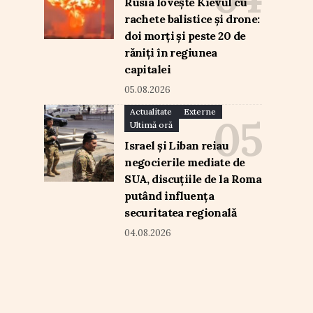
Rusia lovește Kievul cu
rachete balistice și drone:
doi morți și peste 20 de
răniți în regiunea
capitalei
05.08.2026
Actualitate
Externe
Ultimă oră
Israel și Liban reiau
negocierile mediate de
SUA, discuțiile de la Roma
putând influența
securitatea regională
04.08.2026