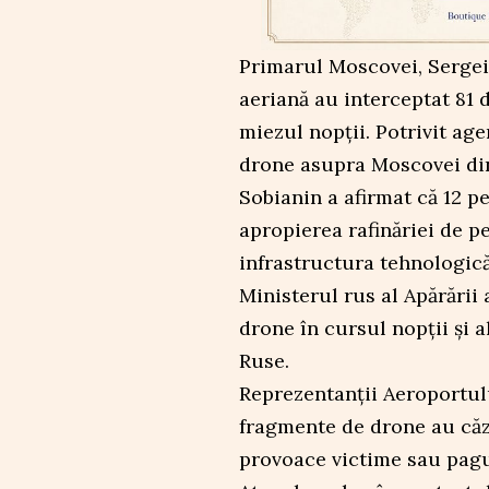
Primarul Moscovei, Sergei 
aeriană au interceptat 81 
miezul nopții. Potrivit ag
drone asupra Moscovei din
Sobianin a afirmat că 12 p
apropierea rafinăriei de p
infrastructura tehnologică 
Ministerul rus al Apărării 
drone în cursul nopții și a
Ruse.
Reprezentanții Aeroportul
fragmente de drone au căzu
provoace victime sau pagu