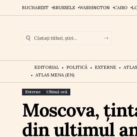
BUCHAREST
BRUSSELS
WASHINGTON
CAIRO
L
EDITORIAL
POLITICĂ
EXTERNE
ATLA
ATLAS MENA (EN)
Externe
Ultimă oră
Moscova, țint
din ultimul a