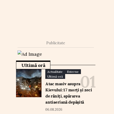
Publicitate
Ultimă oră
Actualitate
Externe
Ultimă oră
Atac masiv asupra
Kievului: 17 morți și zeci
de răniți, apărarea
antiaeriană depășită
06.08.2026