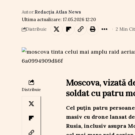
Autor:
Redacția Atlas News
Ultima actualizare: 17.05.2026 12:20
2 Min Cit
Distribuie
Moscova, vizată d
Distribuie
soldat cu patru m
Cel puțin patru persoane
masiv cu drone lansat de
Rusia, inclusiv asupra Mo
cel mai mare raid aerian 