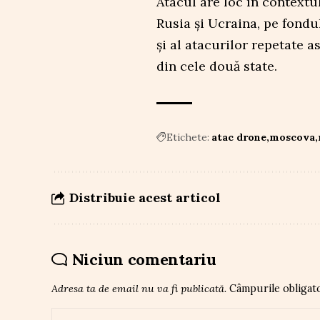
Atacul are loc în contextul
Rusia și Ucraina, pe fondu
și al atacurilor repetate a
din cele două state.
Etichete:
atac drone
moscova
Distribuie acest articol
Niciun comentariu
Adresa ta de email nu va fi publicată.
Câmpurile obligat