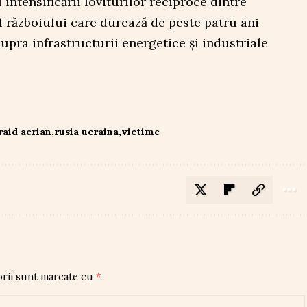
 intensificării loviturilor reciproce dintre
l războiului care durează de peste patru ani
supra infrastructurii energetice și industriale
raid aerian
rusia ucraina
victime
orii sunt marcate cu
*