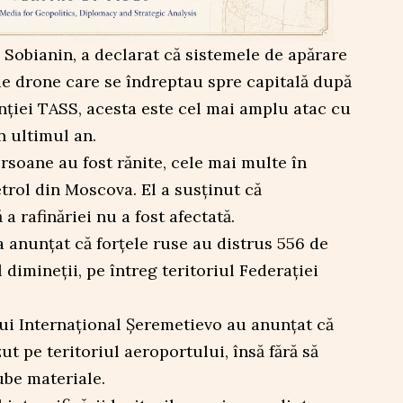
Sobianin, a declarat că sistemele de apărare
de drone care se îndreptau spre capitală după
enției TASS, acesta este cel mai amplu atac cu
 ultimul an.
ersoane au fost rănite, cele mai multe în
etrol din Moscova. El a susținut că
a rafinăriei nu a fost afectată.
a anunțat că forțele ruse au distrus 556 de
l dimineții, pe întreg teritoriul Federației
ui Internațional Șeremetievo au anunțat că
t pe teritoriul aeroportului, însă fără să
be materiale.