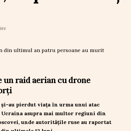
ire
e un raid aerian cu drone
orți
 și-au pierdut viața în urma unui atac
 Ucraina asupra mai multor regiuni din
scovei, unde autoritățile ruse au raportat
din ultimele 12 luni.