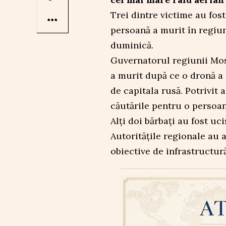
Trei dintre victime au fost
persoană a murit în regiun
duminică.
Guvernatorul regiunii Mos
a murit după ce o dronă a l
de capitala rusă. Potrivit
căutările pentru o persoa
Alți doi bărbați au fost uci
Autoritățile regionale au a
obiective de infrastructură