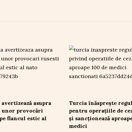
 avertizează asupra
Turcia înăsprește regul
i unor provocări
pentru operațiile de ce
pe flancul estic al
și sancționează aproape
medici