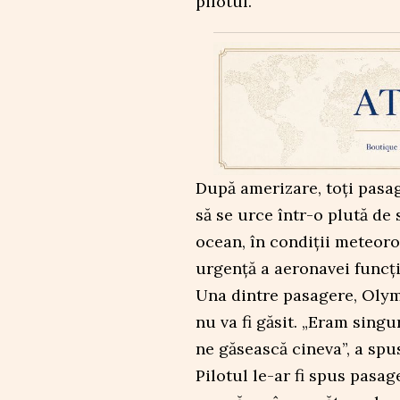
pilotul.
După amerizare, toți pasage
să se urce într-o plută de 
ocean, în condiții meteorol
urgență a aeronavei funcț
Una dintre pasagere, Olym
nu va fi găsit. „Eram singu
ne găsească cineva”, a sp
Pilotul le-ar fi spus pasag