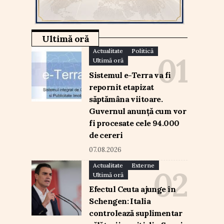
Ultimă oră
Actualitate
Politică
Ultimă oră
Sistemul e-Terra va fi
repornit etapizat
săptămâna viitoare.
Guvernul anunță cum vor
fi procesate cele 94.000
de cereri
07.08.2026
Actualitate
Externe
Ultimă oră
Efectul Ceuta ajunge în
Schengen: Italia
controlează suplimentar