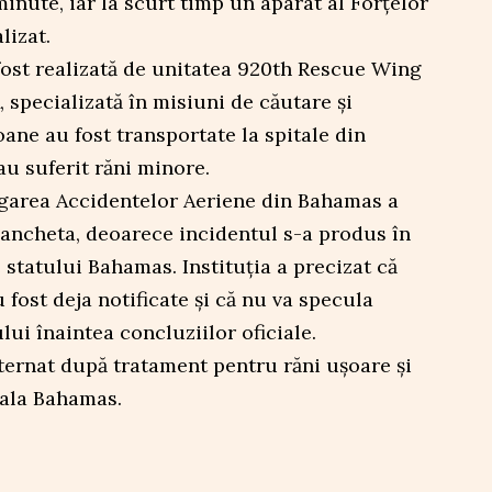
inute, iar la scurt timp un aparat al Forțelor
lizat.
fost realizată de unitatea 920th Rescue Wing
 specializată în misiuni de căutare și
oane au fost transportate la spitale din
 au suferit răni minore.
igarea Accidentelor Aeriene din Bahamas a
ancheta, deoarece incidentul s-a produs în
e statului Bahamas. Instituția a precizat că
 fost deja notificate și că nu va specula
ui înaintea concluziilor oficiale.
xternat după tratament pentru răni ușoare și
tala Bahamas.