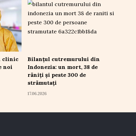
 clinic
Bilanțul cutremurului din
e noi
Indonezia: un mort, 38 de
răniți și peste 300 de
strămutați
17.06.2026