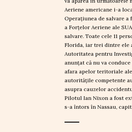
va apărea în următoarele m
Aeriene americane i-a loca
Operațiunea de salvare a 
a Forțelor Aeriene ale SUA,
salvare. Toate cele 11 pers
Florida, iar trei dintre ele
Autoritatea pentru Invest
anunțat că nu va conduce 
afara apelor teritoriale al
autoritățile competente au
asupra cauzelor accidentul
Pilotul Ian Nixon a fost e
s-a întors în Nassau, capi