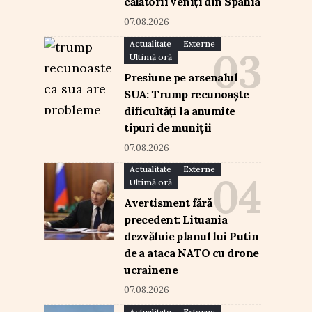
călătorii veniți din Spania
07.08.2026
Actualitate
Externe
Ultimă oră
Presiune pe arsenalul
SUA: Trump recunoaște
dificultăți la anumite
tipuri de muniții
07.08.2026
Actualitate
Externe
Ultimă oră
Avertisment fără
precedent: Lituania
dezvăluie planul lui Putin
de a ataca NATO cu drone
ucrainene
07.08.2026
Actualitate
Externe