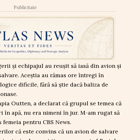
Publicitate
rii și echipajul au reușit să iasă din avion și
salvare. Aceștia au rămas ore întregi în
ogice dificile, fără să știe dacă baliza de
ionase.
pia Outten, a declarat că grupul se temea că
ri în apă, nu era nimeni în jur. M-am rugat să
us femeia pentru CBS News.
erilor că este convins că un avion de salvare