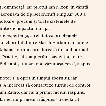
 dimineață, iar pilotul Ian Nixon, în vârstă
ă aeronava de tip Beechcraft King Air 300 a
otoare, precum și toate sistemele de
ainte de impactul cu apa.
 de experiență, a relatat că problemele
pul zborului dintre Marsh Harbour, insulele
 Bahama, o rută care durează în mod normal
„Practic, mi-am pierdut navigația, toate
5 de ani și nu am mai văzut așa ceva”, a spus
motor s-a oprit în timpul zborului, iar
ea. A încercat să contacteze turnul de control
ami Radio, dar nu a primit niciun răspuns.
dar eu nu primeam răspuns”, a declarat