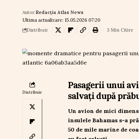
Autor:
Redacția Atlas News
Ultima actualizare: 15.05.2026 07:20
3 Min Citire
Distribuie
Pasagerii unui av
Distribuie
salvați după prăb
Un avion de mici dimensi
insulele Bahamas s-a pră
50 de mile marine de coast
au fost salvați.