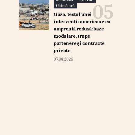
Ultimă oră
Gaza, testul unei
intervenții americane cu
amprentă redusă: baze
modulare, trupe
partenere și contracte
private
07.08.2026