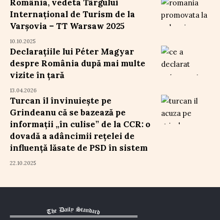
România, vedeta Târgului
Internațional de Turism de la
Varșovia – TT Warsaw 2025
10.10.2025
Declarațiile lui Péter Magyar
despre România după mai multe
vizite în țară
13.04.2026
Turcan îl învinuiește pe
Grindeanu că se bazează pe
informații „în culise” de la CCR: o
dovadă a adâncimii rețelei de
influență lăsate de PSD în sistem
22.10.2025