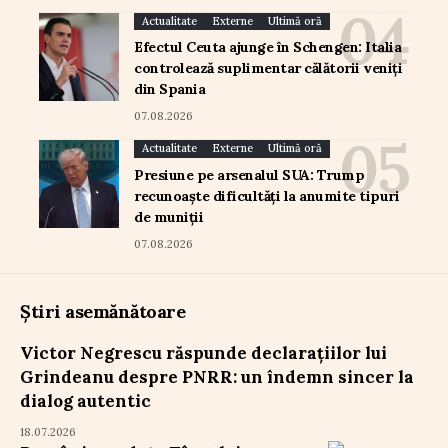
Actualitate
Externe
Ultimă oră
Efectul Ceuta ajunge în Schengen: Italia
controlează suplimentar călătorii veniți
din Spania
07.08.2026
Actualitate
Externe
Ultimă oră
Presiune pe arsenalul SUA: Trump
recunoaște dificultăți la anumite tipuri
de muniții
07.08.2026
Știri asemănătoare
Victor Negrescu răspunde declarațiilor lui
Grindeanu despre PNRR: un îndemn sincer la
dialog autentic
18.07.2026