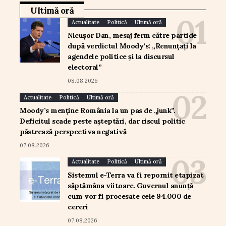
Ultimă oră
Actualitate
Politică
Ultimă oră
Nicușor Dan, mesaj ferm către partide
după verdictul Moody’s: „Renunțați la
agendele politice și la discursul
electoral”
08.08.2026
Actualitate
Politică
Ultimă oră
Moody’s menține România la un pas de „junk”.
Deficitul scade peste așteptări, dar riscul politic
păstrează perspectiva negativă
07.08.2026
Actualitate
Politică
Ultimă oră
Sistemul e-Terra va fi repornit etapizat
săptămâna viitoare. Guvernul anunță
cum vor fi procesate cele 94.000 de
cereri
07.08.2026