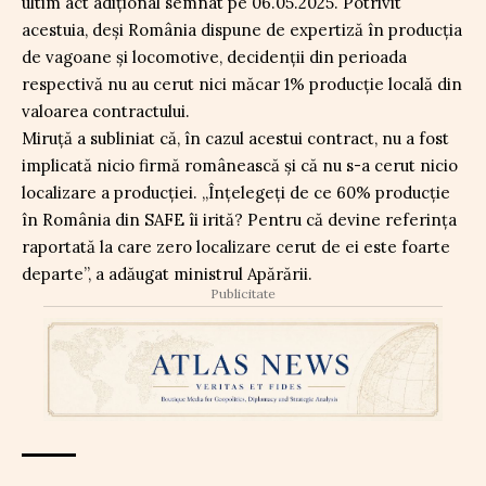
ultim act adițional semnat pe 06.05.2025. Potrivit
acestuia, deși România dispune de expertiză în producția
de vagoane și locomotive, decidenții din perioada
respectivă nu au cerut nici măcar 1% producție locală din
valoarea contractului.
Miruță a subliniat că, în cazul acestui contract, nu a fost
implicată nicio firmă românească și că nu s-a cerut nicio
localizare a producției. „Înțelegeți de ce 60% producție
în România din SAFE îi irită? Pentru că devine referința
raportată la care zero localizare cerut de ei este foarte
departe”, a adăugat ministrul Apărării.
Publicitate