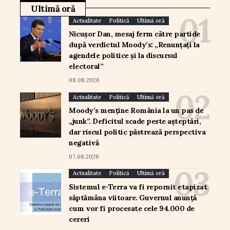
Ultimă oră
Actualitate
Politică
Ultimă oră
Nicușor Dan, mesaj ferm către partide
după verdictul Moody’s: „Renunțați la
agendele politice și la discursul
electoral”
08.08.2026
Actualitate
Politică
Ultimă oră
Moody’s menține România la un pas de
„junk”. Deficitul scade peste așteptări,
dar riscul politic păstrează perspectiva
negativă
07.08.2026
Actualitate
Politică
Ultimă oră
Sistemul e-Terra va fi repornit etapizat
săptămâna viitoare. Guvernul anunță
cum vor fi procesate cele 94.000 de
cereri