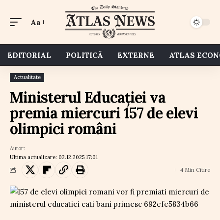
Aa
EDITORIAL
POLITICĂ
EXTERNE
ATLAS ECO
Actualitate
Ministerul Educației va
premia miercuri 157 de elevi
olimpici români
Autor:
Ultima actualizare: 02.12.2025 17:01
4 Min Citire