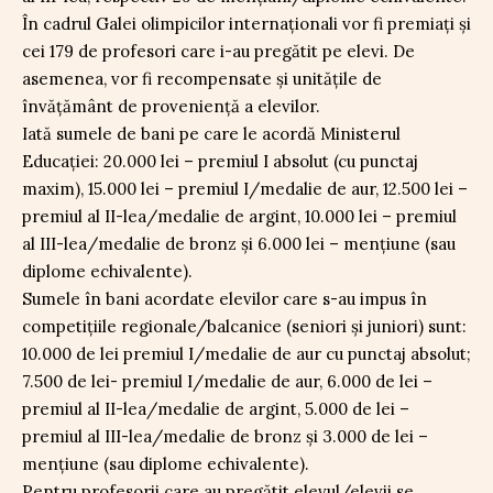
În cadrul Galei olimpicilor internaționali vor fi premiați și
cei 179 de profesori care i-au pregătit pe elevi. De
asemenea, vor fi recompensate și unitățile de
învățământ de proveniență a elevilor.
Iată sumele de bani pe care le acordă Ministerul
Educației: 20.000 lei – premiul I absolut (cu punctaj
maxim), 15.000 lei – premiul I/medalie de aur, 12.500 lei –
premiul al II-lea/medalie de argint, 10.000 lei – premiul
al III-lea/medalie de bronz și 6.000 lei – mențiune (sau
diplome echivalente).
Sumele în bani acordate elevilor care s-au impus în
competițiile regionale/balcanice (seniori și juniori) sunt:
10.000 de lei premiul I/medalie de aur cu punctaj absolut;
7.500 de lei- premiul I/medalie de aur, 6.000 de lei –
premiul al II-lea/medalie de argint, 5.000 de lei –
premiul al III-lea/medalie de bronz și 3.000 de lei –
mențiune (sau diplome echivalente).
Pentru profesorii care au pregătit elevul/elevii se