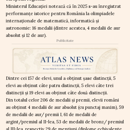
Ministerul Educației notează că în 2025 s-au înregistrat
performanțe istorice pentru România la olimpiadele
internaționale de matematică, informatică și
astronomie: 16 medalii (dintre acestea, 4 medalii de aur
absolut și 12 de aur).
Publicitate
Dintre cei 157 de elevi, unul a obținut șase distincții, 5
elevi au obținut câte patru distincții, 5 elevi câte trei
distincții și 19 elevi au obținut câte două distincții.
Din totalul celor 206 de medalii și premii, elevii români
au obținut 4 medalii de aur absolut (cu punctaj maxim), 59
de medalii de aur/ premii I, 61 de medalii de
argint/premiul al II-lea, 53 de medalii de bronz/ premiul
al III-lea, respectiv 29 de mențiuni/diplome echivalente.