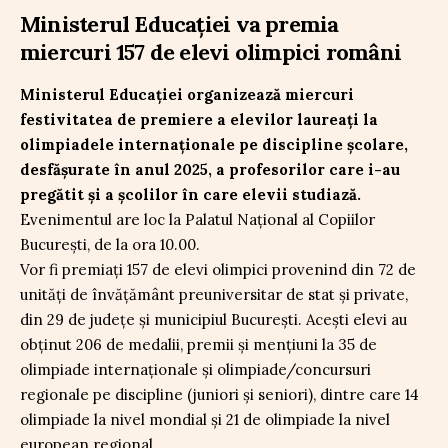
Ministerul Educației va premia
miercuri 157 de elevi olimpici români
Ministerul Educației organizează miercuri
festivitatea de premiere a elevilor laureați la
olimpiadele internaționale pe discipline școlare,
desfășurate în anul 2025, a profesorilor care i-au
pregătit și a școlilor în care elevii studiază.
Evenimentul are loc la Palatul Național al Copiilor
București, de la ora 10.00.
Vor fi premiați 157 de elevi olimpici provenind din 72 de
unități de învățământ preuniversitar de stat și private,
din 29 de județe și municipiul București. Acești elevi au
obținut 206 de medalii, premii și mențiuni la 35 de
olimpiade internaționale și olimpiade/concursuri
regionale pe discipline (juniori și seniori), dintre care 14
olimpiade la nivel mondial și 21 de olimpiade la nivel
european regional.