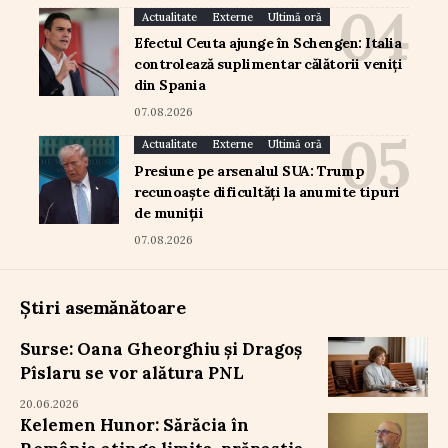
Actualitate
Externe
Ultimă oră
Efectul Ceuta ajunge în Schengen: Italia
controlează suplimentar călătorii veniți
din Spania
07.08.2026
Actualitate
Externe
Ultimă oră
Presiune pe arsenalul SUA: Trump
recunoaște dificultăți la anumite tipuri
de muniții
07.08.2026
Știri asemănătoare
Surse: Oana Gheorghiu și Dragoș
Pîslaru se vor alătura PNL
20.06.2026
Kelemen Hunor: Sărăcia în