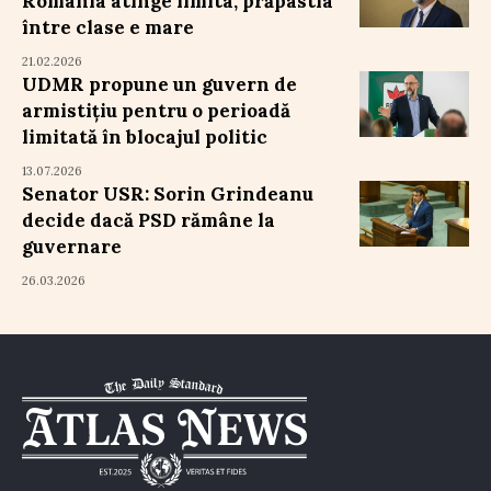
România atinge limita, prăpastia
între clase e mare
21.02.2026
UDMR propune un guvern de
armistițiu pentru o perioadă
limitată în blocajul politic
13.07.2026
Senator USR: Sorin Grindeanu
decide dacă PSD rămâne la
guvernare
26.03.2026