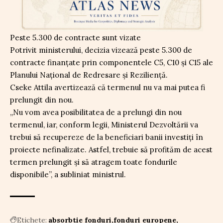
Peste 5.300 de contracte sunt vizate
Potrivit ministerului, decizia vizează peste 5.300 de
contracte finanțate prin componentele C5, C10 și C15 ale
Planului Național de Redresare și Reziliență.
Cseke Attila avertizează că termenul nu va mai putea fi
prelungit din nou.
„Nu vom avea posibilitatea de a prelungi din nou
termenul, iar, conform legii, Ministerul Dezvoltării va
trebui să recupereze de la beneficiari banii investiți în
proiecte nefinalizate. Astfel, trebuie să profităm de acest
termen prelungit și să atragem toate fondurile
disponibile”, a subliniat ministrul.
Etichete:
absorbtie fonduri
fonduri europene