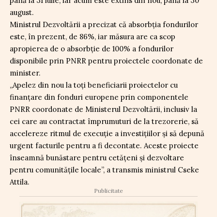
până la 31 iulie, iar acum este extins din nou, până la 30
august.
Ministrul Dezvoltării a precizat că absorbția fondurilor
este, în prezent, de 86%, iar măsura are ca scop
apropierea de o absorbție de 100% a fondurilor
disponibile prin PNRR pentru proiectele coordonate de
minister.
„Apelez din nou la toți beneficiarii proiectelor cu
finanțare din fonduri europene prin componentele
PNRR coordonate de Ministerul Dezvoltării, inclusiv la
cei care au contractat împrumuturi de la trezorerie, să
accelereze ritmul de execuție a investițiilor și să depună
urgent facturile pentru a fi decontate. Aceste proiecte
înseamnă bunăstare pentru cetățeni și dezvoltare
pentru comunitățile locale”, a transmis ministrul Cseke
Attila.
Publicitate