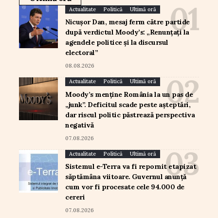
Actualitate
Politică
Ultimă oră
Nicușor Dan, mesaj ferm către partide
după verdictul Moody’s: „Renunțați la
agendele politice și la discursul
electoral”
08.08.2026
Actualitate
Politică
Ultimă oră
Moody’s menține România la un pas de
„junk”. Deficitul scade peste așteptări,
dar riscul politic păstrează perspectiva
negativă
07.08.2026
Actualitate
Politică
Ultimă oră
Sistemul e-Terra va fi repornit etapizat
săptămâna viitoare. Guvernul anunță
cum vor fi procesate cele 94.000 de
cereri
07.08.2026