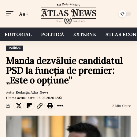
Aa
EDITORIAL
POLITICĂ
EXTERNE
ATLAS ECO
Politică
Manda dezvăluie candidatul
PSD la funcția de premier:
„Este o opțiune”
Autor:
Redacția Atlas News
Ultima actualizare: 06.05.2026 12:51
2 Min Citire