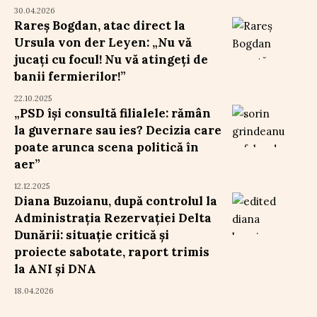
30.04.2026
Rareș Bogdan, atac direct la
Ursula von der Leyen: „Nu vă
jucați cu focul! Nu vă atingeți de
banii fermierilor!”
22.10.2025
„PSD își consultă filialele: rămân
la guvernare sau ies? Decizia care
poate arunca scena politică în
aer”
12.12.2025
Diana Buzoianu, după controlul la
Administrația Rezervației Delta
Dunării: situație critică și
proiecte sabotate, raport trimis
la ANI și DNA
18.04.2026