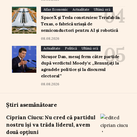
Atlas Economic
Actualitate
Ultimă oră
SpaceX și Tesla construiesc Terafab în
Texas, o fabrică uriașă de
semiconductori pentru AI și robotică
08.08.2026
Actualitate
Politică
Ultimă oră
Nicușor Dan, mesaj ferm către partide
după verdictul Moody’s: „Renunțați la
agendele politice și la discursul
electoral”
08.08.2026
Știri asemănătoare
Ciprian Ciucu: Nu cred că partidul
nostru își va trăda liderul, avem
două opțiuni