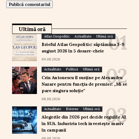
Ultimă oră
Atlas Geopolitic
Actualitate
Ultimă oră
Brieful Atlas Geopolitic: săptămâna 3–9
august 2026 în 5 dosare-cheie
09.08.2026
Actualitate
Politică
Ultimă oră
Crin Antonescu îl susține pe Alexandru
Nazare pentru funcția de premier: „Mi se
pare singura soluție”
08.08.2026
Actualitate
Externe
Ultimă oră
Alegerile din 2026 pot decide regulile AI
în SUA. Industria tech investește masiv
în campanii
08.08.2026