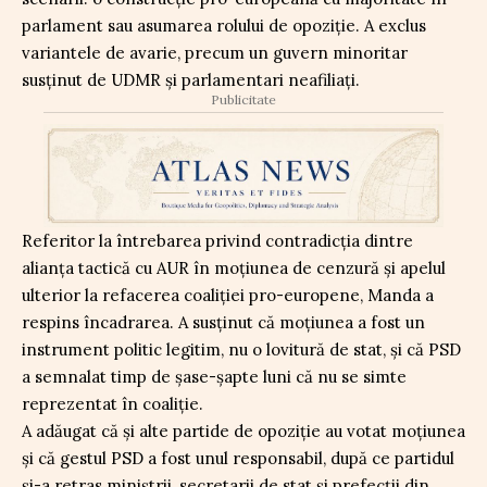
parlament sau asumarea rolului de opoziție. A exclus
variantele de avarie, precum un guvern minoritar
susținut de UDMR și parlamentari neafiliați.
Publicitate
Referitor la întrebarea privind contradicția dintre
alianța tactică cu AUR în moțiunea de cenzură și apelul
ulterior la refacerea coaliției pro-europene, Manda a
respins încadrarea. A susținut că moțiunea a fost un
instrument politic legitim, nu o lovitură de stat, și că PSD
a semnalat timp de șase-șapte luni că nu se simte
reprezentat în coaliție.
A adăugat că și alte partide de opoziție au votat moțiunea
și că gestul PSD a fost unul responsabil, după ce partidul
și-a retras miniștrii, secretarii de stat și prefecții din