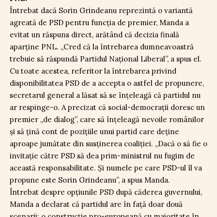
Întrebat dacă Sorin Grindeanu reprezintă o variantă
agreată de PSD pentru funcția de premier, Manda a
evitat un răspuns direct, arătând că decizia finală
aparține PNL. „Cred că la întrebarea dumneavoastră
trebuie să răspundă Partidul Național Liberal”, a spus el.
Cu toate acestea, referitor la întrebarea privind
disponibilitatea PSD de a accepta o astfel de propunere,
secretarul general a lăsat să se înțeleagă că partidul nu
ar respinge-o. A precizat că social-democrații doresc un
premier „de dialog”, care să înțeleagă nevoile românilor
și să țină cont de pozițiile unui partid care deține
aproape jumătate din susținerea coaliției. „Dacă o să fie o
invitație către PSD să dea prim-ministrul nu fugim de
această responsabilitate. Și numele pe care PSD-ul îl va
propune este Sorin Grindeanu”, a spus Manda.
Întrebat despre opțiunile PSD după căderea guvernului,
Manda a declarat că partidul are în față doar două
scenarii: o construcție pro-europeană cu majoritate în