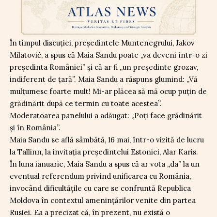
În timpul discuției, președintele Muntenegrului, Jakov
Milatović, a spus că Maia Sandu poate „va deveni într-o zi
președinta României” și că ar fi „un președinte grozav,
indiferent de țară”. Maia Sandu a răspuns glumind: „Vă
mulțumesc foarte mult! Mi-ar plăcea să mă ocup puțin de
grădinărit după ce termin cu toate acestea”.
Moderatoarea panelului a adăugat: „Poți face grădinărit
și în România”.
Maia Sandu se află sâmbătă, 16 mai, într-o vizită de lucru
la Tallinn, la invitația președintelui Estoniei, Alar Karis.
În luna ianuarie, Maia Sandu a spus că ar vota „da” la un
eventual referendum privind unificarea cu România,
invocând dificultățile cu care se confruntă Republica
Moldova în contextul amenințărilor venite din partea
Rusiei. Ea a precizat că, în prezent, nu există o