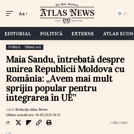
Aa
EDITORIAL
POLITICĂ
EXTERNE
ATLAS ECO
Politică
Ultimă oră
Maia Sandu, întrebată despre
unirea Republicii Moldova cu
România: „Avem mai mult
sprijin popular pentru
integrarea în UE”
Autor:
Redacția Atlas News
Ultima actualizare: 16.05.2026 18:32
3 Min Citire