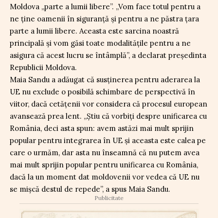
Moldova „parte a lumii libere”. „Vom face totul pentru a
ne ține oamenii în siguranță și pentru a ne păstra țara
parte a lumii libere. Aceasta este sarcina noastră
principală și vom găsi toate modalitățile pentru a ne
asigura că acest lucru se întâmplă”, a declarat președinta
Republicii Moldova.
Maia Sandu a adăugat că susținerea pentru aderarea la
UE nu exclude o posibilă schimbare de perspectivă în
viitor, dacă cetățenii vor considera că procesul european
avansează prea lent. „Știu că vorbiți despre unificarea cu
România, deci asta spun: avem astăzi mai mult sprijin
popular pentru integrarea în UE și aceasta este calea pe
care o urmăm, dar asta nu înseamnă că nu putem avea
mai mult sprijin popular pentru unificarea cu România,
dacă la un moment dat moldovenii vor vedea că UE nu
se mișcă destul de repede”, a spus Maia Sandu.
Publicitate