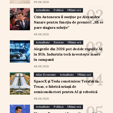
09.08.2026
Actualitate
Politică
Ultimă oră
Crin Antonescu îl susține pe Alexandru
Nazare pentru funcția de premier: „Mi se
pare singura soluție”
08.08.2026
Actualitate
Externe
Ultimă oră
Alegerile din 2026 pot decide regulile AI
în SUA. Industria tech investește masiv
în campanii
08.08.2026
Atlas Economic
Actualitate
Ultimă oră
SpaceX și Tesla construiesc Terafab în
Texas, o fabrică uriașă de
semiconductori pentru AI și robotică
08.08.2026
Actualitate
Politică
Ultimă oră