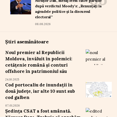
Nicușor Dan, mesaj ferm către partide
după verdictul Moody’s: „Renunțați la
agendele politice și la discursul
electoral”
08.08.2026
Știri asemănătoare
Noul premier al Republicii
Moldova, învăluit în polemici:
cetățenie română și conturi
offshore în patrimoniul său
24.10.2025
Cod portocaliu de inundații în
două județe, iar alte 10 sunt sub
cod galben
07.01.2026
Ședința CSAT a fost amânată.