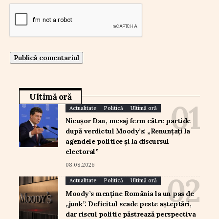
Ultimă oră
Actualitate
Politică
Ultimă oră
Nicușor Dan, mesaj ferm către partide
după verdictul Moody’s: „Renunțați la
agendele politice și la discursul
electoral”
08.08.2026
Actualitate
Politică
Ultimă oră
Moody’s menține România la un pas de
„junk”. Deficitul scade peste așteptări,
dar riscul politic păstrează perspectiva