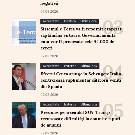
negativă
07.08.2026
Actualitate
Politică
Ultimă oră
Sistemul e-Terra va fi repornit etapizat
săptămâna viitoare. Guvernul anunță
cum vor fi procesate cele 94.000 de
cereri
07.08.2026
Actualitate
Externe
Ultimă oră
Efectul Ceuta ajunge în Schengen: Italia
controlează suplimentar călătorii veniți
din Spania
07.08.2026
Actualitate
Externe
Ultimă oră
Presiune pe arsenalul SUA: Trump
recunoaște dificultăți la anumite tipuri
de muniții
07.08.2026