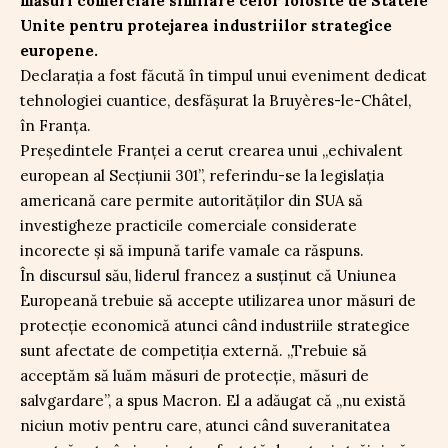
măsuri comerciale similare celor folosite de Statele
Unite pentru protejarea industriilor strategice
europene.
Declarația a fost făcută în timpul unui eveniment dedicat
tehnologiei cuantice, desfășurat la Bruyères-le-Châtel,
în Franța.
Președintele Franței a cerut crearea unui „echivalent
european al Secțiunii 301”, referindu-se la legislația
americană care permite autorităților din SUA să
investigheze practicile comerciale considerate
incorecte și să impună tarife vamale ca răspuns.
În discursul său, liderul francez a susținut că Uniunea
Europeană trebuie să accepte utilizarea unor măsuri de
protecție economică atunci când industriile strategice
sunt afectate de competiția externă. „Trebuie să
acceptăm să luăm măsuri de protecție, măsuri de
salvgardare”, a spus Macron. El a adăugat că „nu există
niciun motiv pentru care, atunci când suveranitatea