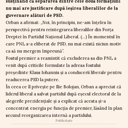
susținând că separarea dintre cele două formațiuni
nu mai are justificare după ieșirea liberalilor de la
guvernare alături de PSD.
Orban a afirmat: „Noi, în principiu, ne-am înțeles în
perspectivă pentru reintegrarea liberalilor din Forța
Dreptei în Partidul Național Liberal. (…) În momentul în
care PNL s-a eliberat de PSD, nu mai există niciun motiv
ca să nu mergem împreună”.
Fostul premier a reamintit că excluderea sa din PNL a
venit după criticile formulate la adresa fostului
președinte Klaus Iohannis și a conducerii liberale pentru
readucerea PSD la putere.
În ceea ce îl privește pe Ilie Bolojan, Orban a apreciat că
liderul liberal a salvat partidul după eșecul electoral de la
alegerile prezidențiale și a explicat că acesta și-a
concentrat energia pe funcția de premier, lăsând în plan
secund reorganizarea internă a partidului.
Publicitate