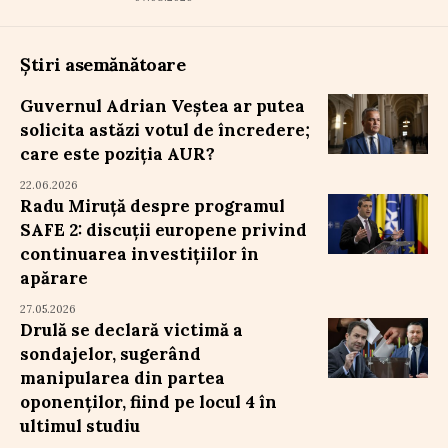
Știri asemănătoare
Guvernul Adrian Veștea ar putea
solicita astăzi votul de încredere;
care este poziția AUR?
22.06.2026
Radu Miruță despre programul
SAFE 2: discuții europene privind
continuarea investițiilor în
apărare
27.05.2026
Drulă se declară victimă a
sondajelor, sugerând
manipularea din partea
oponenților, fiind pe locul 4 în
ultimul studiu