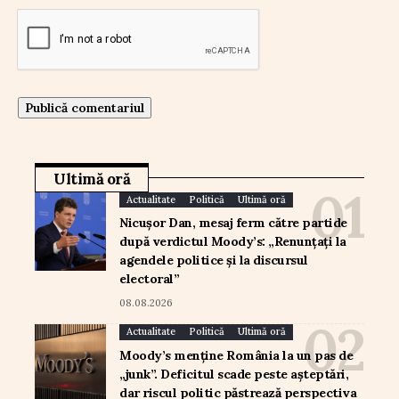
Ultimă oră
Actualitate
Politică
Ultimă oră
Nicușor Dan, mesaj ferm către partide
după verdictul Moody’s: „Renunțați la
agendele politice și la discursul
electoral”
08.08.2026
Actualitate
Politică
Ultimă oră
Moody’s menține România la un pas de
„junk”. Deficitul scade peste așteptări,
dar riscul politic păstrează perspectiva