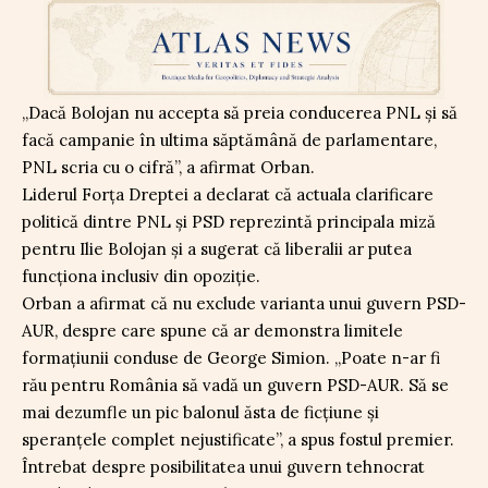
„Dacă Bolojan nu accepta să preia conducerea PNL și să
facă campanie în ultima săptămână de parlamentare,
PNL scria cu o cifră”, a afirmat Orban.
Liderul Forța Dreptei a declarat că actuala clarificare
politică dintre PNL și PSD reprezintă principala miză
pentru Ilie Bolojan și a sugerat că liberalii ar putea
funcționa inclusiv din opoziție.
Orban a afirmat că nu exclude varianta unui guvern PSD-
AUR, despre care spune că ar demonstra limitele
formațiunii conduse de George Simion. „Poate n-ar fi
rău pentru România să vadă un guvern PSD-AUR. Să se
mai dezumfle un pic balonul ăsta de ficțiune și
speranțele complet nejustificate”, a spus fostul premier.
Întrebat despre posibilitatea unui guvern tehnocrat