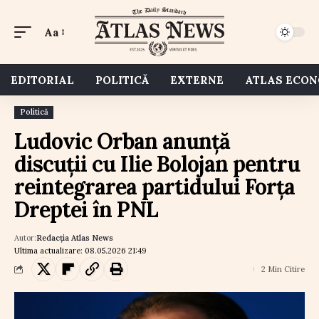
Aa
EDITORIAL
POLITICĂ
EXTERNE
ATLAS ECO
Politică
Ludovic Orban anunță
discuții cu Ilie Bolojan pentru
reintegrarea partidului Forța
Dreptei în PNL
Autor:
Redacția Atlas News
Ultima actualizare: 08.05.2026 21:49
2 Min Citire