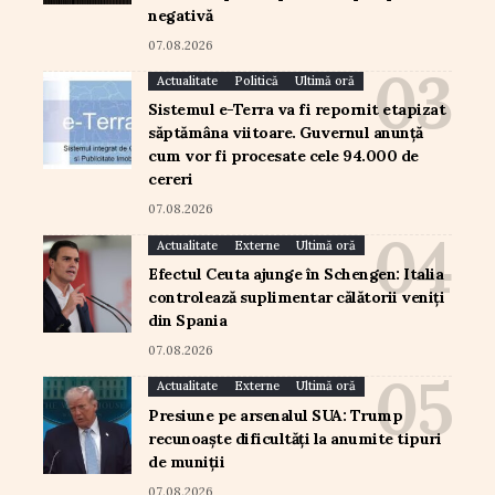
negativă
07.08.2026
Actualitate
Politică
Ultimă oră
Sistemul e-Terra va fi repornit etapizat
săptămâna viitoare. Guvernul anunță
cum vor fi procesate cele 94.000 de
cereri
07.08.2026
Actualitate
Externe
Ultimă oră
Efectul Ceuta ajunge în Schengen: Italia
controlează suplimentar călătorii veniți
din Spania
07.08.2026
Actualitate
Externe
Ultimă oră
Presiune pe arsenalul SUA: Trump
recunoaște dificultăți la anumite tipuri
de muniții
07.08.2026