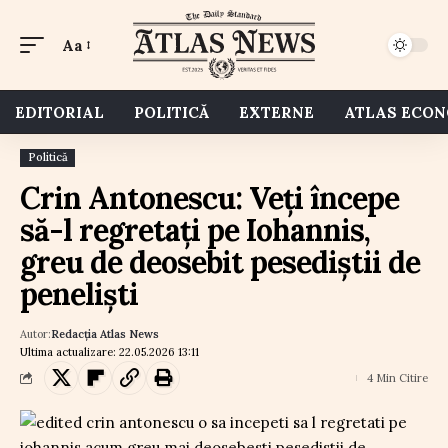
Aa
EDITORIAL
POLITICĂ
EXTERNE
ATLAS ECO
Politică
Crin Antonescu: Veți începe
să-l regretați pe Iohannis,
greu de deosebit pesediștii de
peneliști
Autor:
Redacția Atlas News
Ultima actualizare: 22.05.2026 13:11
4 Min Citire