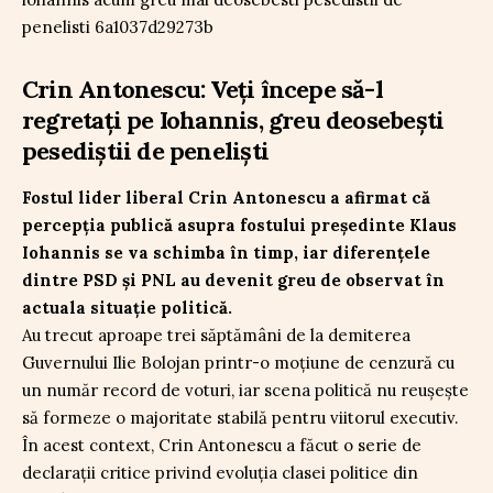
Crin Antonescu: Veți începe să-l
regretați pe Iohannis, greu deosebești
pesediștii de peneliști
Fostul lider liberal Crin Antonescu a afirmat că
percepția publică asupra fostului președinte Klaus
Iohannis se va schimba în timp, iar diferențele
dintre PSD și PNL au devenit greu de observat în
actuala situație politică.
Au trecut aproape trei săptămâni de la demiterea
Guvernului Ilie Bolojan printr-o moțiune de cenzură cu
un număr record de voturi, iar scena politică nu reușește
să formeze o majoritate stabilă pentru viitorul executiv.
În acest context, Crin Antonescu a făcut o serie de
declarații critice privind evoluția clasei politice din