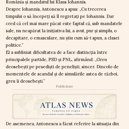
România și mandatul lui Klaus Iohannis.
Despre Iohannis, Antonescu a spus: „Cu trecerea
timpului o să începeți să îl regretați pe Iohannis. Dar
cred că cel mai mare păcat este faptul că, sub mandatele
sale, nu neapărat la inițiativa lui, a avut, pur și simplu, o
decapitare, o emasculare, nu știu cum să-i spun, a clasei
politice.”
El a subliniat dificultatea de a face distincția între
principalele partide, PSD și PNL, afirmând: „Greu
deosebești pe pesediști de peneliști, sincer. Dincolo de
momentele de scandal și de simulările astea de război,
greu îi deosebești.”
Publicitate
De asemenea, Antonescu a făcut referire la situația din