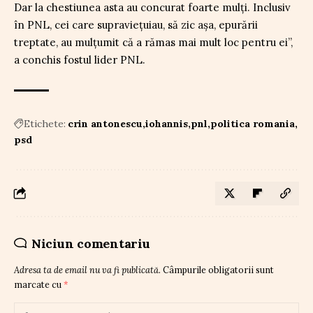
Dar la chestiunea asta au concurat foarte mulți. Inclusiv
în PNL, cei care supraviețuiau, să zic așa, epurării
treptate, au mulțumit că a rămas mai mult loc pentru ei”,
a conchis fostul lider PNL.
Etichete:
crin antonescu
iohannis
pnl
politica romania
psd
Niciun comentariu
Adresa ta de email nu va fi publicată.
Câmpurile obligatorii sunt
marcate cu
*