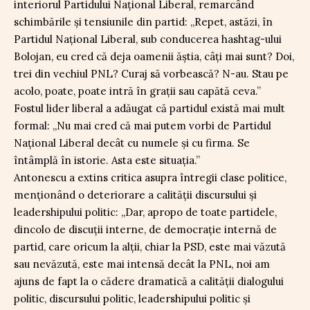
interiorul Partidului Național Liberal, remarcând
schimbările și tensiunile din partid: „Repet, astăzi, în
Partidul Național Liberal, sub conducerea hashtag-ului
Bolojan, eu cred că deja oamenii ăștia, câți mai sunt? Doi,
trei din vechiul PNL? Curaj să vorbească? N-au. Stau pe
acolo, poate, poate intră în grații sau capătă ceva.”
Fostul lider liberal a adăugat că partidul există mai mult
formal: „Nu mai cred că mai putem vorbi de Partidul
Național Liberal decât cu numele și cu firma. Se
întâmplă în istorie. Asta este situația.”
Antonescu a extins critica asupra întregii clase politice,
menționând o deteriorare a calității discursului și
leadershipului politic: „Dar, apropo de toate partidele,
dincolo de discuții interne, de democrație internă de
partid, care oricum la alții, chiar la PSD, este mai văzută
sau nevăzută, este mai intensă decât la PNL, noi am
ajuns de fapt la o cădere dramatică a calității dialogului
politic, discursului politic, leadershipului politic și