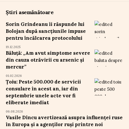
Știri asemănătoare
Sorin Grindeanu îi răspunde lui
Bolojan după sancțiunile impuse
pentru încălcarea protocolului
19.12.2025
Băluță: „Am avut simptome severe
din cauza otrăvirii cu arsenic și
mercur”
01.02.2026
Țoiu: Peste 500.000 de servicii
consulare în acest an, iar din
septembrie unele acte vor fi
eliberate imediat
06.08.2026
Vasile Dîncu avertizează asupra influenței ruse
în Europa și a agenților ruși printre noi