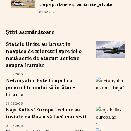
trupe partenere și contracte private
07.08.2026
Știri asemănătoare
Statele Unite au lansat în
noaptea de miercuri spre joi o
nouă serie de atacuri aeriene
asupra Iranului
30.07.2026
Netanyahu: Este timpul ca
poporul Iranului să înlăture
tirania
28.02.2026
Kaja Kallas: Europa trebuie să
insiste ca Rusia să facă concesii
02.02.2026