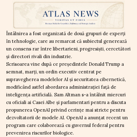
Întâlnirea a fost organizată de două grupuri de experți
în tehnologie, care au remarcat că subiectul generează
un consens rar între libertarieni, progresiști, cercetători
și directori rivali din industrie.
Scrisoarea vine după ce președintele Donald Trump a
semnat, marți, un ordin executiv centrat pe
supravegherea modelelor AI și securitatea cibernetică,
modificând astfel abordarea administrației față de
inteligența artificială. Sam Altman s-a întâlnit miercuri
cu oficiali ai Casei Albe și parlamentari pentru a discuta
propunerea OpenAI privind cerințe mai stricte pentru
dezvoltatorii de modele AI. OpenAI a anunțat recent un
program care colaborează cu guvernul federal pentru
prevenirea riscurilor biologice.