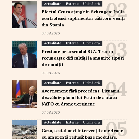
Actualitate
Externe
Ultimă oră
Efectul Ceuta ajunge în Schengen: Italia
controlează suplimentar călătorii veniți
din Spania
07.08.2026
Actualitate
Externe
Ultimă oră
Presiune pe arsenalul SUA: Trump
recunoaște dificultăți la anumite tipuri
de muniții
07.08.2026
Actualitate
Externe
Ultimă oră
Avertisment fără precedent: Lituania
dezvăluie planul lui Putin de a ataca
NATO cu drone ucrainene
07.08.2026
Actualitate
Externe
Ultimă oră
Gaza, testul unei intervenții americane
cu amprentă redusă: baze modulare,