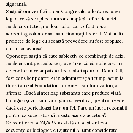
siguranță.
Susținătorii verificării cer Congresului adoptarea unei
legi care să se aplice tuturor cumpărătorilor de acizi
nucleici sintetici, nu doar celor care efectuează
screening voluntar sau sunt finanțați federal. Mai multe
proiecte de lege cu această prevedere au fost propuse,
dar nu au avansat.
Oponenții susțin că este subiectiv ce combinații de acizi
nucleici sunt periculoase și avertizează că noile costuri
de conformare ar putea afecta startup-urile. Dean Ball,
fost consilier pentru AI în administrația Trump, acum la
think tank-ul Foundation for American Innovation, a
afirmat: „Dacă sintetizați substanța care produce viață
biologică și virusuri, vă rugăm să verificați pentru a vedea
dacă este periculoasă într-un fel. Pare un lucru rezonabil
pentru ca societatea să insiste asupra acestuia”.
Secvențierea ADN/ARN asistată de AI și sinteza
secvențelor biologice cu ajutorul AI sunt considerate