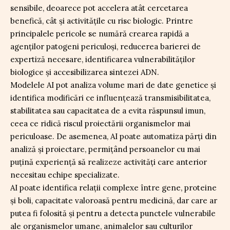
sensibile, deoarece pot accelera atât cercetarea
benefică, cât și activitățile cu risc biologic. Printre
principalele pericole se numără crearea rapidă a
agenților patogeni periculoși, reducerea barierei de
expertiză necesare, identificarea vulnerabilităților
biologice și accesibilizarea sintezei ADN.
Modelele AI pot analiza volume mari de date genetice și
identifica modificări ce influențează transmisibilitatea,
stabilitatea sau capacitatea de a evita răspunsul imun,
ceea ce ridică riscul proiectării organismelor mai
periculoase. De asemenea, AI poate automatiza părți din
analiză și proiectare, permițând persoanelor cu mai
puțină experiență să realizeze activități care anterior
necesitau echipe specializate.
AI poate identifica relații complexe între gene, proteine
și boli, capacitate valoroasă pentru medicină, dar care ar
putea fi folosită și pentru a detecta punctele vulnerabile
ale organismelor umane, animalelor sau culturilor