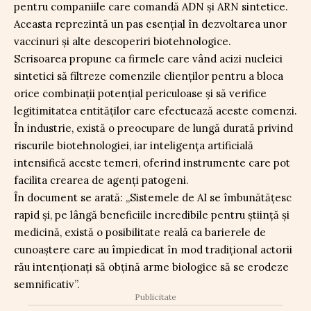
pentru companiile care comandă ADN și ARN sintetice.
Aceasta reprezintă un pas esențial în dezvoltarea unor
vaccinuri și alte descoperiri biotehnologice.
Scrisoarea propune ca firmele care vând acizi nucleici
sintetici să filtreze comenzile clienților pentru a bloca
orice combinații potențial periculoase și să verifice
legitimitatea entităților care efectuează aceste comenzi.
În industrie, există o preocupare de lungă durată privind
riscurile biotehnologiei, iar inteligența artificială
intensifică aceste temeri, oferind instrumente care pot
facilita crearea de agenți patogeni.
În document se arată: „Sistemele de AI se îmbunătățesc
rapid și, pe lângă beneficiile incredibile pentru știință și
medicină, există o posibilitate reală ca barierele de
cunoaștere care au împiedicat în mod tradițional actorii
rău intenționați să obțină arme biologice să se erodeze
semnificativ”.
Publicitate