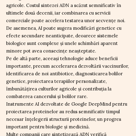
agricole. Costul sintezei ADN a scăzut semnificativ în
ultimele două decenii, iar combinarea cu servicii
comerciale poate accelera testarea unor secvențe noi.
De asemenea, AI poate sugera modificări genetice cu
efecte secundare neanticipate, deoarece sistemele
biologice sunt complexe și unele schimbări aparent
minore pot avea consecințe neașteptate.
Pe de altă parte, aceeași tehnologie aduce beneficii
importante, precum accelerarea dezvoltării vaccinurilor,
identificarea de noi antibiotice, diagnosticarea bolilor
genetice, proiectarea terapiilor personalizate,
îmbunătățirea culturilor agricole și contribuția la
combaterea cancerului și bolilor rare.
Instrumente AI dezvoltate de Google DeepMind pentru
proiectarea proteinelor au redus semnificativ timpul
necesar înțelegerii structurii proteinelor, un progres
important pentru biologie și medicină.
Multe companii care sintetizează ADN verifică