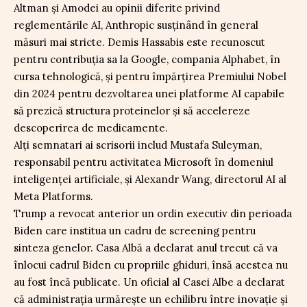
Altman și Amodei au opinii diferite privind
reglementările AI, Anthropic susținând în general
măsuri mai stricte. Demis Hassabis este recunoscut
pentru contribuția sa la Google, compania Alphabet, în
cursa tehnologică, și pentru împărțirea Premiului Nobel
din 2024 pentru dezvoltarea unei platforme AI capabile
să prezică structura proteinelor și să accelereze
descoperirea de medicamente.
Alți semnatari ai scrisorii includ Mustafa Suleyman,
responsabil pentru activitatea Microsoft în domeniul
inteligenței artificiale, și Alexandr Wang, directorul AI al
Meta Platforms.
Trump a revocat anterior un ordin executiv din perioada
Biden care institua un cadru de screening pentru
sinteza genelor. Casa Albă a declarat anul trecut că va
înlocui cadrul Biden cu propriile ghiduri, însă acestea nu
au fost încă publicate. Un oficial al Casei Albe a declarat
că administrația urmărește un echilibru între inovație și