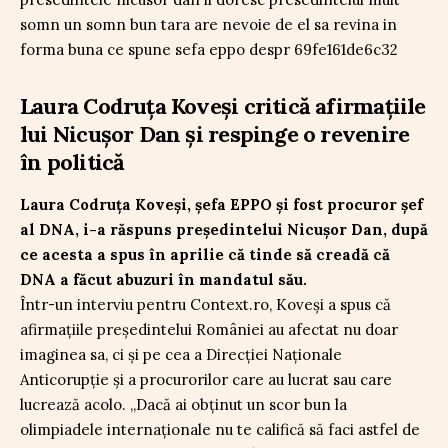
Laura Codruța Koveși critică afirmațiile
lui Nicușor Dan și respinge o revenire
în politică
Laura Codruța Koveși, șefa EPPO și fost procuror șef
al DNA, i-a răspuns președintelui Nicușor Dan, după
ce acesta a spus în aprilie că tinde să creadă că
DNA a făcut abuzuri în mandatul său.
Într-un interviu pentru Context.ro, Koveși a spus că
afirmațiile președintelui României au afectat nu doar
imaginea sa, ci și pe cea a Direcției Naționale
Anticorupție și a procurorilor care au lucrat sau care
lucrează acolo. „Dacă ai obținut un scor bun la
olimpiadele internaționale nu te califică să faci astfel de