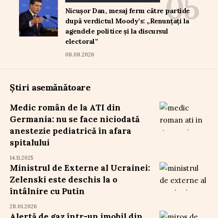
Nicușor Dan, mesaj ferm către partide
după verdictul Moody’s: „Renunțați la
agendele politice și la discursul
electoral”
08.08.2026
Știri asemănătoare
Medic român de la ATI din
Germania: nu se face niciodată
anestezie pediatrică în afara
spitalului
14.11.2025
Ministrul de Externe al Ucrainei:
Zelenski este deschis la o
întâlnire cu Putin
28.01.2026
Alertă de gaz într-un imobil din