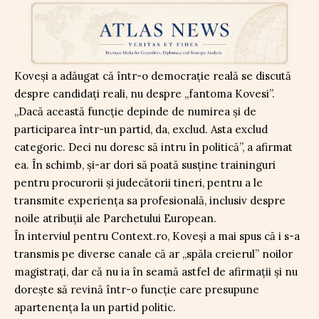
Koveși a adăugat că într-o democrație reală se discută
despre candidați reali, nu despre „fantoma Kovesi”.
„Dacă această funcție depinde de numirea și de
participarea într-un partid, da, exclud. Asta exclud
categoric. Deci nu doresc să intru în politică”, a afirmat
ea. În schimb, și-ar dori să poată susține traininguri
pentru procurorii și judecătorii tineri, pentru a le
transmite experiența sa profesională, inclusiv despre
noile atribuții ale Parchetului European.
În interviul pentru Context.ro, Koveși a mai spus că i s-a
transmis pe diverse canale că ar „spăla creierul” noilor
magistrați, dar că nu ia în seamă astfel de afirmații și nu
dorește să revină într-o funcție care presupune
apartenența la un partid politic.