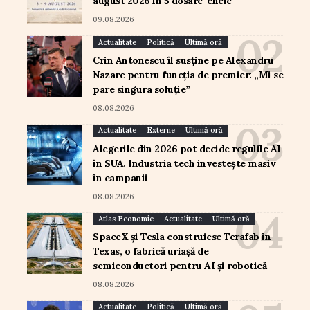
august 2026 în 5 dosare-cheie
09.08.2026
Actualitate
Politică
Ultimă oră
Crin Antonescu îl susține pe Alexandru
Nazare pentru funcția de premier: „Mi se
pare singura soluție”
08.08.2026
Actualitate
Externe
Ultimă oră
Alegerile din 2026 pot decide regulile AI
în SUA. Industria tech investește masiv
în campanii
08.08.2026
Atlas Economic
Actualitate
Ultimă oră
SpaceX și Tesla construiesc Terafab în
Texas, o fabrică uriașă de
semiconductori pentru AI și robotică
08.08.2026
Actualitate
Politică
Ultimă oră