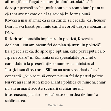
afirmații”, a adăugat ea, menționând totodată că îi
dorește președintelui „mult somn, un somn bun”, pentru
că țara are nevoie de el să revină în formă bună.
Koveși a mai afirmat că și ea „tinde să creadă” că Nicușor
Dan nu s-a bazat pe nimic când a vorbit despre abuzurile
DNA.
Referitor la posibila implicare în politică, Koveși a
declarat: „Nu am niciun fel de plan să intru în politică”.
Ea a precizat că, de aproape opt ani, este percepută ca o
„sperietoare” în România și că speculațiile privind o
candidatură la președinție, o numire ca ministru al
Justiției sau director la SRI nu au avut vreodată o bază
concretă. „Nu vreau să creez niciun fel de partid politic.
Nu vreau să intru în nicio alianță politică cu nimeni, chiar
nu am urmărit aceste scenarii și chiar nu mă
interesează, și chiar cred că este o perdea de fum”, a
subliniat ea.
Publicitate