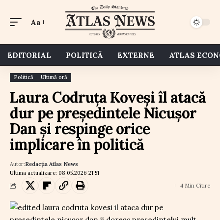
Aa
EDITORIAL
POLITICĂ
EXTERNE
ATLAS ECO
Politică
Ultimă oră
Laura Codruța Koveși îl atacă
dur pe președintele Nicușor
Dan și respinge orice
implicare în politică
Autor:
Redacția Atlas News
Ultima actualizare: 08.05.2026 21:51
4 Min Citire