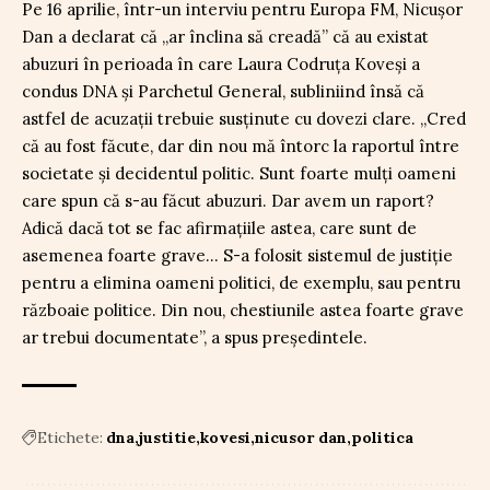
Pe 16 aprilie, într-un interviu pentru Europa FM, Nicușor
Dan a declarat că „ar înclina să creadă” că au existat
abuzuri în perioada în care Laura Codruța Koveși a
condus DNA și Parchetul General, subliniind însă că
astfel de acuzații trebuie susținute cu dovezi clare. „Cred
că au fost făcute, dar din nou mă întorc la raportul între
societate și decidentul politic. Sunt foarte mulți oameni
care spun că s-au făcut abuzuri. Dar avem un raport?
Adică dacă tot se fac afirmațiile astea, care sunt de
asemenea foarte grave… S-a folosit sistemul de justiție
pentru a elimina oameni politici, de exemplu, sau pentru
războaie politice. Din nou, chestiunile astea foarte grave
ar trebui documentate”, a spus președintele.
Etichete:
dna
justitie
kovesi
nicusor dan
politica