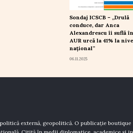
Sondaj ICSCB – „Drulă
conduce, dar Anca
Alexandrescu îi suflă în
AUR urcă la 41% la nive
național”
06.11.2025
politică externă, geopolitică. O publicație boutique
țională. Citită în medii diplomatice, academice și in