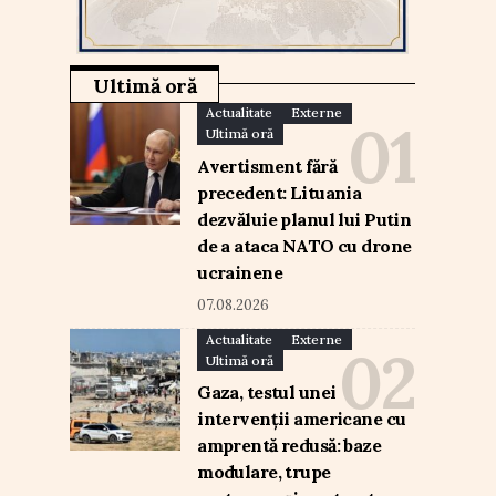
Ultimă oră
Actualitate
Externe
Ultimă oră
Avertisment fără
precedent: Lituania
dezvăluie planul lui Putin
de a ataca NATO cu drone
ucrainene
07.08.2026
Actualitate
Externe
Ultimă oră
Gaza, testul unei
intervenții americane cu
amprentă redusă: baze
modulare, trupe