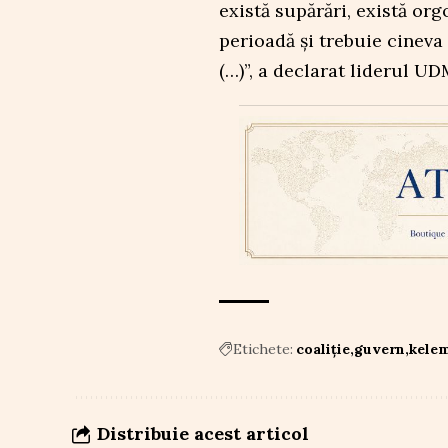
există supărări, există orgo
perioadă și trebuie cineva 
(…)”, a declarat liderul 
Etichete:
coaliție
guvern
kele
Distribuie acest articol