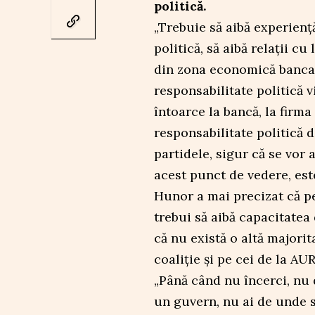
politică.
„Trebuie să aibă experienț
politică, să aibă relații c
din zona economică bancar
responsabilitate politică v
întoarce la bancă, la firma
responsabilitate politică d
partidele, sigur că se vor 
acest punct de vedere, est
Hunor a mai precizat că p
trebui să aibă capacitatea 
că nu există o altă majorit
coaliție și pe cei de la AUR
„Până când nu încerci, nu
un guvern, nu ai de unde să