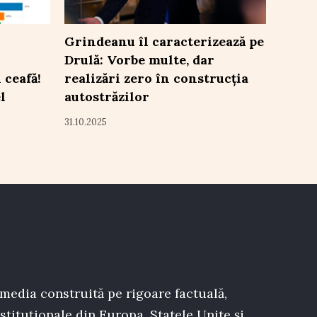
Grindeanu îl caracterizează pe
Drulă: Vorbe multe, dar
 ceafă!
realizări zero în construcția
l
autostrăzilor
31.10.2025
 media construită pe rigoare factuală,
stituționale din Europa, Statele Unite și