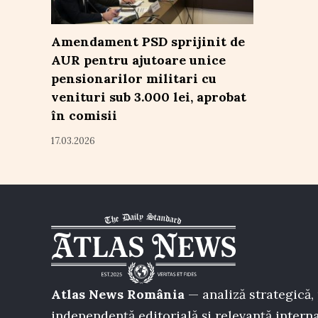
Amendament PSD sprijinit de
AUR pentru ajutoare unice
pensionarilor militari cu
venituri sub 3.000 lei, aprobat
în comisii
17.03.2026
Atlas News România
— analiză strategică, 
independență editorială și relevanță interna