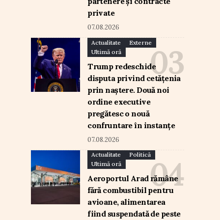
partenere și contracte
private
07.08.2026
Actualitate
Externe
Ultimă oră
Trump redeschide
disputa privind cetățenia
prin naștere. Două noi
ordine executive
pregătesc o nouă
confruntare în instanțe
07.08.2026
Actualitate
Politică
Ultimă oră
Aeroportul Arad rămâne
fără combustibil pentru
avioane, alimentarea
fiind suspendată de peste