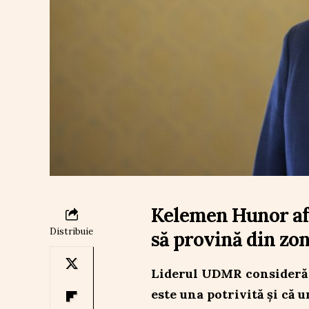
Kelemen Hunor af
Distribuie
să provină din zon
Liderul UDMR consideră 
este una potrivită și că 