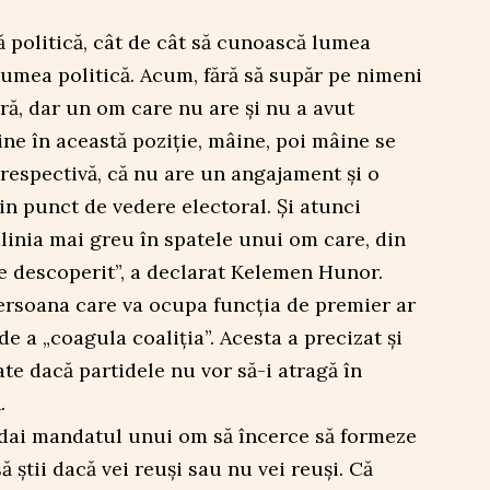
ă politică, cât de cât să cunoască lumea
u lumea politică. Acum, fără să supăr pe nimeni
ă, dar un om care nu are și nu a avut
ine în această poziție, mâine, poi mâine se
 respectivă, că nu are un angajament și o
in punct de vedere electoral. Și atunci
alinia mai greu în spatele unui om care, din
e descoperit”, a declarat Kelemen Hunor.
ersoana care va ocupa funcția de premier ar
de a „coagula coaliția”. Acesta a precizat și
ate dacă partidele nu vor să-i atragă în
.
 dai mandatul unui om să încerce să formeze
 știi dacă vei reuși sau nu vei reuși. Că