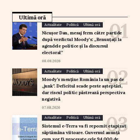
Ultimă oră
Actualitate
Politică
Ultimă oră
Nicușor Dan, mesaj ferm către partide
după verdictul Moody’s: „Renunțați la
agendele politice și la discursul
electoral”
08.08.2026
Actualitate
Politică
Ultimă oră
Moody’s menține România la un pas de
„junk”. Deficitul scade peste așteptări,
dar riscul politic păstrează perspectiva
negativă
07.08.2026
Actualitate
Politică
Ultimă oră
Sistemul e-Terra va fi repornit etapizat
săptămâna viitoare. Guvernul anunță
cum vor fi procesate cele 94.000 de