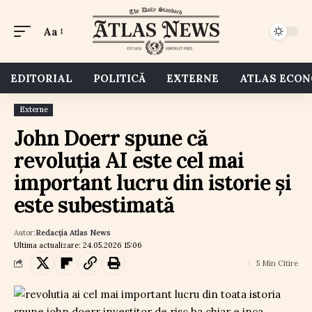
Aa
EDITORIAL
POLITICĂ
EXTERNE
ATLAS ECO
Externe
John Doerr spune că
revoluția AI este cel mai
important lucru din istorie și
este subestimată
Autor:
Redacția Atlas News
Ultima actualizare: 24.05.2026 15:06
5 Min Citire