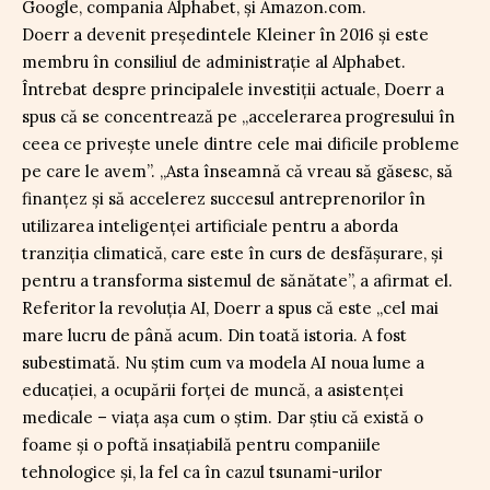
Google, compania Alphabet, și Amazon.com.
Doerr a devenit președintele Kleiner în 2016 și este
membru în consiliul de administrație al Alphabet.
Întrebat despre principalele investiții actuale, Doerr a
spus că se concentrează pe „accelerarea progresului în
ceea ce privește unele dintre cele mai dificile probleme
pe care le avem”. „Asta înseamnă că vreau să găsesc, să
finanțez și să accelerez succesul antreprenorilor în
utilizarea inteligenței artificiale pentru a aborda
tranziția climatică, care este în curs de desfășurare, și
pentru a transforma sistemul de sănătate”, a afirmat el.
Referitor la revoluția AI, Doerr a spus că este „cel mai
mare lucru de până acum. Din toată istoria. A fost
subestimată. Nu știm cum va modela AI noua lume a
educației, a ocupării forței de muncă, a asistenței
medicale – viața așa cum o știm. Dar știu că există o
foame și o poftă insațiabilă pentru companiile
tehnologice și, la fel ca în cazul tsunami-urilor