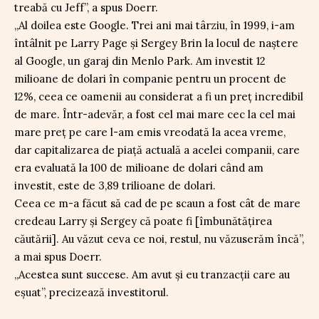
treabă cu Jeff”, a spus Doerr.
„Al doilea este Google. Trei ani mai târziu, în 1999, i-am
întâlnit pe Larry Page și Sergey Brin la locul de naștere
al Google, un garaj din Menlo Park. Am investit 12
milioane de dolari în companie pentru un procent de
12%, ceea ce oamenii au considerat a fi un preț incredibil
de mare. Într-adevăr, a fost cel mai mare cec la cel mai
mare preț pe care l-am emis vreodată la acea vreme,
dar capitalizarea de piață actuală a acelei companii, care
era evaluată la 100 de milioane de dolari când am
investit, este de 3,89 trilioane de dolari.
Ceea ce m-a făcut să cad de pe scaun a fost cât de mare
credeau Larry și Sergey că poate fi [îmbunătățirea
căutării]. Au văzut ceva ce noi, restul, nu văzuserăm încă”,
a mai spus Doerr.
„Acestea sunt succese. Am avut și eu tranzacții care au
eșuat”, precizează investitorul.