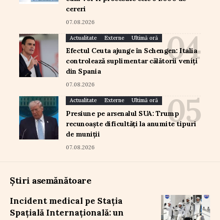
cereri
07.08.2026
Actualitate
Externe
Ultimă oră
Efectul Ceuta ajunge în Schengen: Italia
controlează suplimentar călătorii veniți
din Spania
07.08.2026
Actualitate
Externe
Ultimă oră
Presiune pe arsenalul SUA: Trump
recunoaște dificultăți la anumite tipuri
de muniții
07.08.2026
Știri asemănătoare
Incident medical pe Stația
Spațială Internațională: un