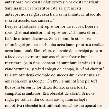
anterioare, vor exista câștigători și vor exista perdanți.
Sarcina mea ca investitor este să ajut acești
antreprenori să găsească bani să își finanțeze afacerile
și să își accelereze succesul.”
Despre trăsăturile antreprenorilor de succes, Doerr a
spus: „Cei mai uimitori antreprenori văd lumea diferit
față de oricine altcineva. Sunt fluenți în utilizarea
tehnologiei pentru a schimba acea lume, pentru a realiza
acea lume nouă. Simt că este nevoie de o echipă pentru
a face ceva extraordinar, așa că sunt foarte buni la
recrutare. Și, în final, constat că sunt buni la vânzări. Își
vând viziunea, își vând colegii de echipă, își vând clienții.”
El a amintit două exemple de succes din experiența sa:
Amazon.com și Google. „În 1996, l-am întâlnit pe Jeff
Bezos în birourile lor dezordonate și era foarte
cumpătat și ambițios. Era obsedat de client. Și ne-a
rugat pe toți cei din consiliu să-l ajutăm să lupte
împotriva refuzului instituțional. Așa că m-am apucat de