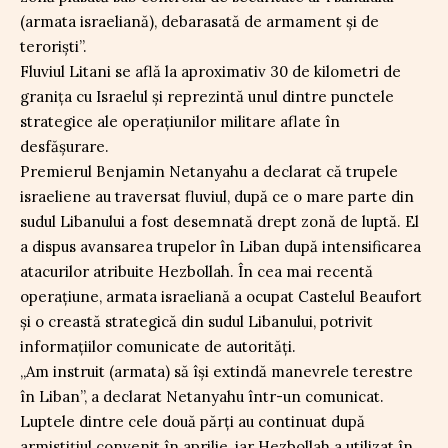
(armata israeliană), debarasată de armament şi de
terorişti”.
Fluviul Litani se află la aproximativ 30 de kilometri de
granița cu Israelul și reprezintă unul dintre punctele
strategice ale operațiunilor militare aflate în
desfășurare.
Premierul Benjamin Netanyahu a declarat că trupele
israeliene au traversat fluviul, după ce o mare parte din
sudul Libanului a fost desemnată drept zonă de luptă. El
a dispus avansarea trupelor în Liban după intensificarea
atacurilor atribuite Hezbollah. În cea mai recentă
operațiune, armata israeliană a ocupat Castelul Beaufort
și o creastă strategică din sudul Libanului, potrivit
informațiilor comunicate de autorități.
„Am instruit (armata) să își extindă manevrele terestre
în Liban”, a declarat Netanyahu într-un comunicat.
Luptele dintre cele două părți au continuat după
armistițiul convenit în aprilie, iar Hezbollah a utilizat în