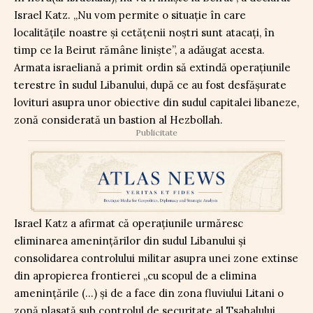
Israel Katz. „Nu vom permite o situaţie în care
localităţile noastre şi cetăţenii noştri sunt atacaţi, în
timp ce la Beirut rămâne linişte”, a adăugat acesta.
Armata israeliană a primit ordin să extindă operațiunile
terestre în sudul Libanului, după ce au fost desfășurate
lovituri asupra unor obiective din sudul capitalei libaneze,
zonă considerată un bastion al Hezbollah.
Publicitate
Israel Katz a afirmat că operațiunile urmăresc
eliminarea amenințărilor din sudul Libanului și
consolidarea controlului militar asupra unei zone extinse
din apropierea frontierei „cu scopul de a elimina
ameninţările (…) şi de a face din zona fluviului Litani o
zonă plasată sub controlul de securitate al Tsahalului