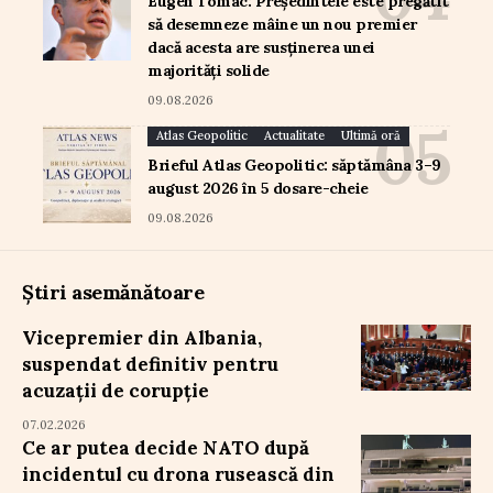
Eugen Tomac: Președintele este pregătit
să desemneze mâine un nou premier
dacă acesta are susținerea unei
majorități solide
09.08.2026
Atlas Geopolitic
Actualitate
Ultimă oră
Brieful Atlas Geopolitic: săptămâna 3–9
august 2026 în 5 dosare-cheie
09.08.2026
Știri asemănătoare
Vicepremier din Albania,
suspendat definitiv pentru
acuzații de corupție
07.02.2026
Ce ar putea decide NATO după
incidentul cu drona rusească din