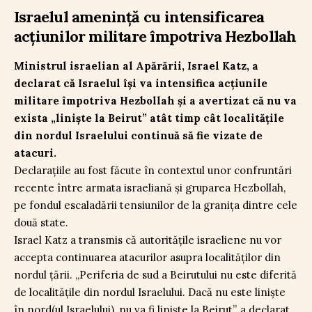
Israelul amenință cu intensificarea
acțiunilor militare împotriva Hezbollah
Ministrul israelian al Apărării, Israel Katz, a
declarat că Israelul își va intensifica acțiunile
militare împotriva Hezbollah și a avertizat că nu va
exista „linişte la Beirut” atât timp cât localitățile
din nordul Israelului continuă să fie vizate de
atacuri.
Declarațiile au fost făcute în contextul unor confruntări
recente între armata israeliană și gruparea Hezbollah,
pe fondul escaladării tensiunilor de la granița dintre cele
două state.
Israel Katz a transmis că autoritățile israeliene nu vor
accepta continuarea atacurilor asupra localităților din
nordul țării. „Periferia de sud a Beirutului nu este diferită
de localităţile din nordul Israelului. Dacă nu este linişte
în nord(ul Israelului), nu va fi linişte la Beirut”, a declarat