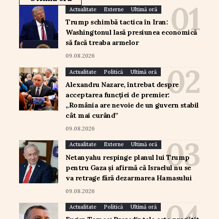
Actualitate
Externe
Ultimă oră
Trump schimbă tactica în Iran:
Washingtonul lasă presiunea economică
să facă treaba armelor
09.08.2026
Actualitate
Politică
Ultimă oră
Alexandru Nazare, întrebat despre
acceptarea funcției de premier:
„România are nevoie de un guvern stabil
cât mai curând”
09.08.2026
Actualitate
Externe
Ultimă oră
Netanyahu respinge planul lui Trump
pentru Gaza și afirmă că Israelul nu se
va retrage fără dezarmarea Hamasului
09.08.2026
Actualitate
Politică
Ultimă oră