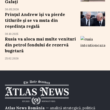
Galați
30.05.2026
Prințul Andrew își va pierde
titlurile și se va muta din
reședința regală
30.10.2025
Rusia va aloca mai multe venituri
din petrol fondului de rezervă
bugetară
25.02.2026
Atlas News România
— analiză strategică, politică