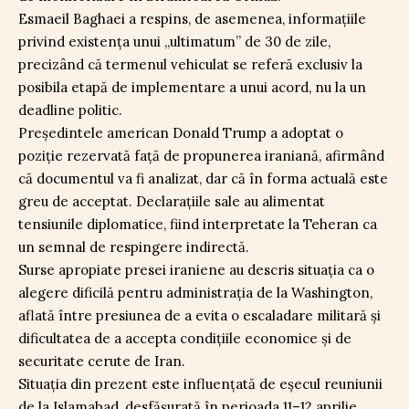
Esmaeil Baghaei a respins, de asemenea, informațiile
privind existența unui „ultimatum” de 30 de zile,
precizând că termenul vehiculat se referă exclusiv la
posibila etapă de implementare a unui acord, nu la un
deadline politic.
Președintele american Donald Trump a adoptat o
poziție rezervată față de propunerea iraniană, afirmând
că documentul va fi analizat, dar că în forma actuală este
greu de acceptat. Declarațiile sale au alimentat
tensiunile diplomatice, fiind interpretate la Teheran ca
un semnal de respingere indirectă.
Surse apropiate presei iraniene au descris situația ca o
alegere dificilă pentru administrația de la Washington,
aflată între presiunea de a evita o escaladare militară și
dificultatea de a accepta condițiile economice și de
securitate cerute de Iran.
Situația din prezent este influențată de eșecul reuniunii
de la Islamabad, desfășurată în perioada 11–12 aprilie,