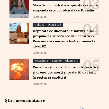
Maia Sandu: Inițiativa opoziției de a mă
suspenda este coordonată de Kremlin
05.08.2026
Politică
Ultimă oră
Deputata de diaspora Dumitrița Albu
propune ca viitorii consuli onorifici ai
României să cunoască limba română la
nivel B2
05.08.2026
Actualitate
Externe
Ultimă oră
Rusia lovește Kievul cu rachete balistice
și drone: doi morți și peste 20 de răniți
în regiunea capitalei
05.08.2026
Știri asemănătoare