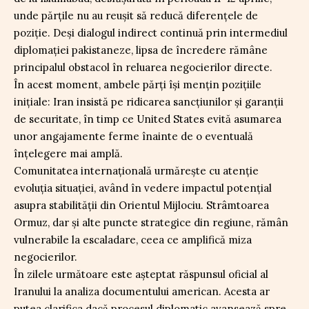
unde părțile nu au reușit să reducă diferențele de
poziție. Deși dialogul indirect continuă prin intermediul
diplomației pakistaneze, lipsa de încredere rămâne
principalul obstacol în reluarea negocierilor directe.
În acest moment, ambele părți își mențin pozițiile
inițiale: Iran insistă pe ridicarea sancțiunilor și garanții
de securitate, în timp ce United States evită asumarea
unor angajamente ferme înainte de o eventuală
înțelegere mai amplă.
Comunitatea internațională urmărește cu atenție
evoluția situației, având în vedere impactul potențial
asupra stabilității din Orientul Mijlociu. Strâmtoarea
Ormuz, dar și alte puncte strategice din regiune, rămân
vulnerabile la escaladare, ceea ce amplifică miza
negocierilor.
În zilele următoare este așteptat răspunsul oficial al
Iranului la analiza documentului american. Acesta ar
putea clarifica dacă procesul diplomatic avansează spre