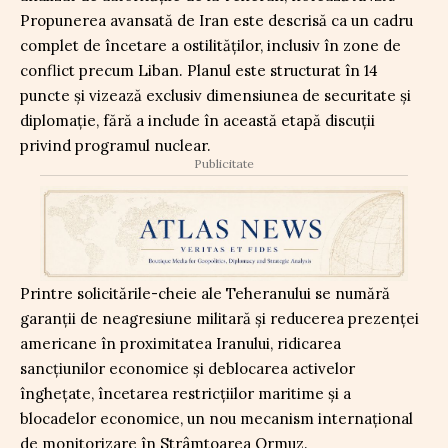
Propunerea avansată de Iran este descrisă ca un cadru
complet de încetare a ostilităților, inclusiv în zone de
conflict precum Liban. Planul este structurat în 14
puncte și vizează exclusiv dimensiunea de securitate și
diplomație, fără a include în această etapă discuții
privind programul nuclear.
Publicitate
Printre solicitările-cheie ale Teheranului se numără
garanții de neagresiune militară și reducerea prezenței
americane în proximitatea Iranului, ridicarea
sancțiunilor economice și deblocarea activelor
înghețate, încetarea restricțiilor maritime și a
blocadelor economice, un nou mecanism internațional
de monitorizare în Strâmtoarea Ormuz.