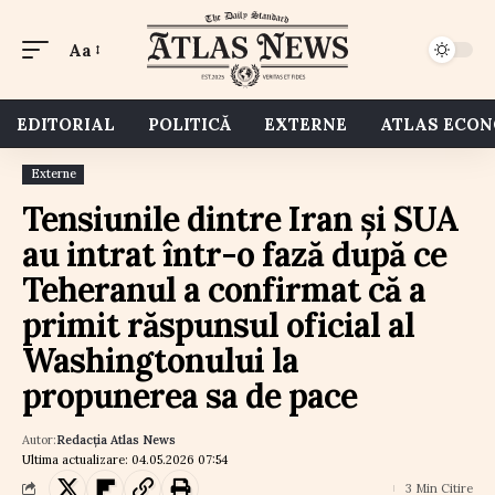
Aa
EDITORIAL
POLITICĂ
EXTERNE
ATLAS ECO
Externe
Tensiunile dintre Iran și SUA
au intrat într-o fază după ce
Teheranul a confirmat că a
primit răspunsul oficial al
Washingtonului la
propunerea sa de pace
Autor:
Redacția Atlas News
Ultima actualizare: 04.05.2026 07:54
3 Min Citire