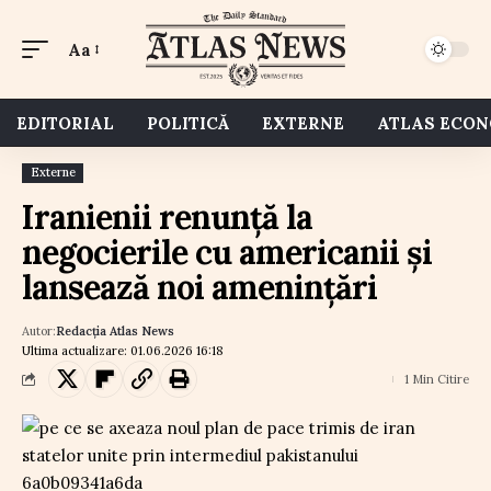
Aa
EDITORIAL
POLITICĂ
EXTERNE
ATLAS ECO
Externe
Iranienii renunță la
negocierile cu americanii și
lansează noi amenințări
Autor:
Redacția Atlas News
Ultima actualizare: 01.06.2026 16:18
1 Min Citire