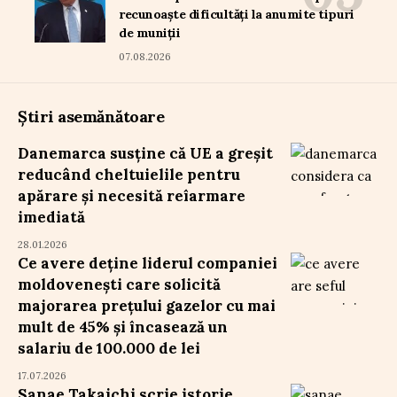
recunoaște dificultăți la anumite tipuri
de muniții
07.08.2026
Știri asemănătoare
Danemarca susține că UE a greșit
reducând cheltuielile pentru
apărare și necesită reîarmare
imediată
28.01.2026
Ce avere deține liderul companiei
moldovenești care solicită
majorarea prețului gazelor cu mai
mult de 45% și încasează un
salariu de 100.000 de lei
17.07.2026
Sanae Takaichi scrie istorie