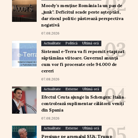
Moody’s menține România la un pas de
„junk”. Deficitul scade peste așteptări,
dar riscul politic păstrează perspectiva
negativă
07.08.2026
Actualitate
Politică
Ultimă oră
Sistemul e-Terra va fi repornit etapizat
săptămâna viitoare. Guvernul anunță
cum vor fi procesate cele 94.000 de
cereri
07.08.2026
Actualitate
Externe
Ultimă oră
Efectul Ceuta ajunge în Schengen: Italia
controlează suplimentar călătorii veniți
din Spania
07.08.2026
Actualitate
Externe
Ultimă oră
Presiune pe arsenalul SUA: Trump