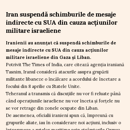
Iran suspendă schimburile de mesaje
indirecte cu SUA din cauza acțiunilor
militare israeliene
Iranienii au anunțat că suspendă schimburile de
mesaje indirecte cu SUA din cauza acțiunilor
militare israeliene din Gaza și Liban.
Potrivit The Times of India, care citează agenția iraniană
Tasnim, Iranul consideră atacurile asupra grupării
militante libaneze o încălcare a acordului de încetare a
focului din 8 aprilie cu Statele Unite.
Teheranul a transmis că discuțiile nu vor fi reluate până
când operațiunile israeliene nu vor înceta și forțele nu
se vor retrage din zonele ocupate din Liban.
De asemenea, oficialii iranieni spun că, împreună cu
grupurile aliate, iau în considerare noi acțiuni, inclusiv o
întrerupere a rutelor maritime prin strâmtorile Ormuz