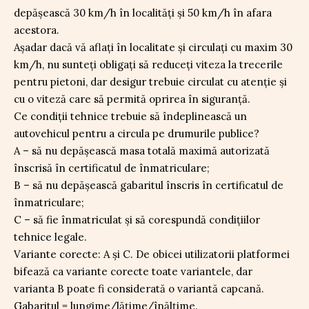
depășească 30 km/h în localități și 50 km/h în afara
acestora.
Așadar dacă vă aflați în localitate și circulați cu maxim 30
km/h, nu sunteți obligați să reduceți viteza la trecerile
pentru pietoni, dar desigur trebuie circulat cu atenție și
cu o viteză care să permită oprirea în siguranță.
Ce condiții tehnice trebuie să îndeplinească un
autovehicul pentru a circula pe drumurile publice?
A – să nu depășească masa totală maximă autorizată
înscrisă în certificatul de înmatriculare;
B – să nu depășească gabaritul înscris în certificatul de
înmatriculare;
C – să fie înmatriculat și să corespundă condițiilor
tehnice legale.
Variante corecte: A și C. De obicei utilizatorii platformei
bifează ca variante corecte toate variantele, dar
varianta B poate fi considerată o variantă capcană.
Gabaritul = lungime/lățime/înălțime.