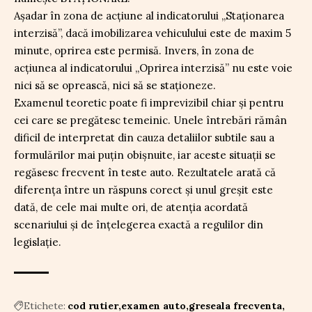
Așadar în zona de acțiune al indicatorului „Staționarea
interzisă”, dacă imobilizarea vehiculului este de maxim 5
minute, oprirea este permisă. Invers, în zona de
acțiunea al indicatorului „Oprirea interzisă” nu este voie
nici să se oprească, nici să se staționeze.
Examenul teoretic poate fi imprevizibil chiar și pentru
cei care se pregătesc temeinic. Unele întrebări rămân
dificil de interpretat din cauza detaliilor subtile sau a
formulărilor mai puțin obişnuite, iar aceste situații se
regăsesc frecvent în teste auto. Rezultatele arată că
diferența între un răspuns corect și unul greșit este
dată, de cele mai multe ori, de atenția acordată
scenariului și de înțelegerea exactă a regulilor din
legislație.
Etichete:
cod rutier
examen auto
greseala frecventa