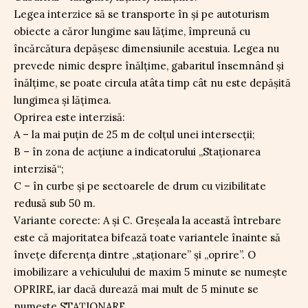
Legea interzice să se transporte în și pe autoturism
obiecte a căror lungime sau lățime, împreună cu
încărcătura depășesc dimensiunile acestuia. Legea nu
prevede nimic despre înălțime, gabaritul însemnând și
înălțime, se poate circula atâta timp cât nu este depășită
lungimea și lățimea.
Oprirea este interzisă:
A – la mai puțin de 25 m de colțul unei intersecții;
B – în zona de acțiune a indicatorului „Staționarea
interzisă“;
C – în curbe și pe sectoarele de drum cu vizibilitate
redusă sub 50 m.
Variante corecte: A și C. Greșeala la această întrebare
este că majoritatea bifează toate variantele înainte să
învețe diferența dintre „staționare” și „oprire”. O
imobilizare a vehiculului de maxim 5 minute se numește
OPRIRE, iar dacă durează mai mult de 5 minute se
numește STAȚIONARE.