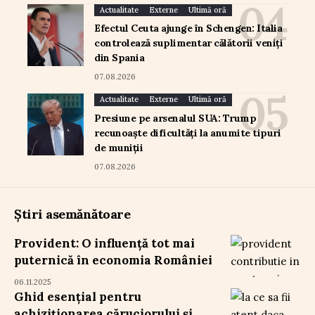
Actualitate
Externe
Ultimă oră
Efectul Ceuta ajunge în Schengen: Italia
controlează suplimentar călătorii veniți
din Spania
07.08.2026
Actualitate
Externe
Ultimă oră
Presiune pe arsenalul SUA: Trump
recunoaște dificultăți la anumite tipuri
de muniții
07.08.2026
Știri asemănătoare
Provident: O influență tot mai
puternică în economia României
06.11.2025
Ghid esențial pentru
achiziționarea căruciorului și