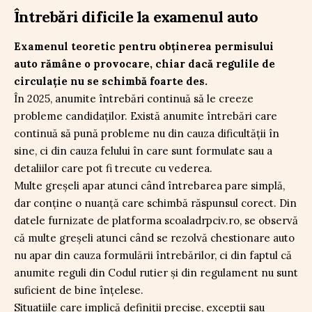
Întrebări dificile la examenul auto
Examenul teoretic pentru obținerea permisului
auto rămâne o provocare, chiar dacă regulile de
circulație nu se schimbă foarte des.
În 2025, anumite întrebări continuă să le creeze
probleme candidaților. Există anumite întrebări care
continuă să pună probleme nu din cauza dificultății în
sine, ci din cauza felului în care sunt formulate sau a
detaliilor care pot fi trecute cu vederea.
Multe greșeli apar atunci când întrebarea pare simplă,
dar conține o nuanță care schimbă răspunsul corect. Din
datele furnizate de platforma scoaladrpciv.ro, se observă
că multe greșeli atunci când se rezolvă chestionare auto
nu apar din cauza formulării întrebărilor, ci din faptul că
anumite reguli din Codul rutier și din regulament nu sunt
suficient de bine înțelese.
Situatiile care implică definiții precise, excepții sau