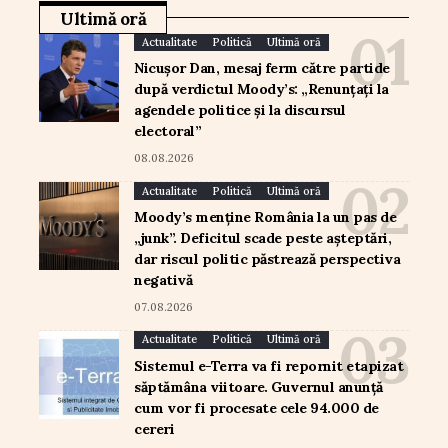
Ultimă oră
Actualitate
Politică
Ultimă oră
Nicușor Dan, mesaj ferm către partide
după verdictul Moody’s: „Renunțați la
agendele politice și la discursul
electoral”
08.08.2026
Actualitate
Politică
Ultimă oră
Moody’s menține România la un pas de
„junk”. Deficitul scade peste așteptări,
dar riscul politic păstrează perspectiva
negativă
07.08.2026
Actualitate
Politică
Ultimă oră
Sistemul e-Terra va fi repornit etapizat
săptămâna viitoare. Guvernul anunță
cum vor fi procesate cele 94.000 de
cereri