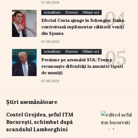
07.08.2026
Actualitate
Externe
Ultimă oră
Efectul Ceuta ajunge în Schengen: Italia
controlează suplimentar călătorii veniți
din Spania
07.08.2026
Actualitate
Externe
Ultimă oră
Presiune pe arsenalul SUA: Trump
recunoaște dificultăți la anumite tipuri
de muniții
07.08.2026
Știri asemănătoare
Costel Grojdea, șeful ITM
București, schimbat după
scandalul Lamborghini