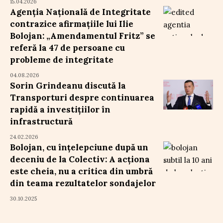
15.04.2026
Agenția Națională de Integritate
contrazice afirmațiile lui Ilie
Bolojan: „Amendamentul Fritz” se
referă la 47 de persoane cu
probleme de integritate
04.08.2026
Sorin Grindeanu discută la
Transporturi despre continuarea
rapidă a investițiilor în
infrastructură
24.02.2026
Bolojan, cu înțelepciune după un
deceniu de la Colectiv: A acționa
este cheia, nu a critica din umbră
din teama rezultatelor sondajelor
30.10.2025