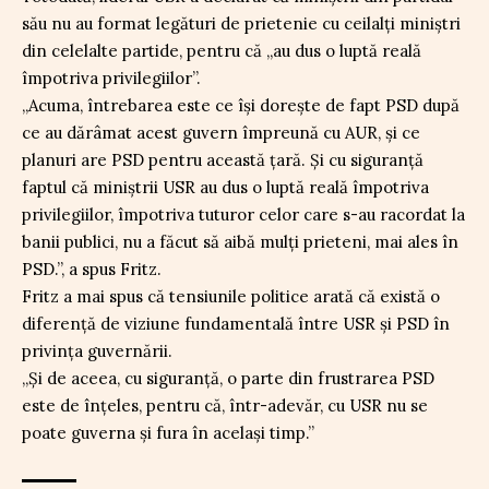
său nu au format legături de prietenie cu ceilalți miniștri
din celelalte partide, pentru că „au dus o luptă reală
împotriva privilegiilor”.
„Acuma, întrebarea este ce își dorește de fapt PSD după
ce au dărâmat acest guvern împreună cu AUR, și ce
planuri are PSD pentru această țară. Și cu siguranță
faptul că miniștrii USR au dus o luptă reală împotriva
privilegiilor, împotriva tuturor celor care s-au racordat la
banii publici, nu a făcut să aibă mulți prieteni, mai ales în
PSD.”, a spus Fritz.
Fritz a mai spus că tensiunile politice arată că există o
diferență de viziune fundamentală între USR și PSD în
privința guvernării.
„Și de aceea, cu siguranță, o parte din frustrarea PSD
este de înțeles, pentru că, într-adevăr, cu USR nu se
poate guverna și fura în același timp.”