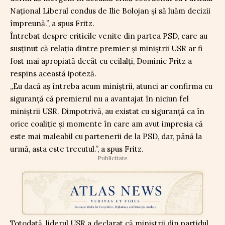
Național Liberal condus de Ilie Bolojan și să luăm decizii
împreună.”, a spus Fritz.
Întrebat despre criticile venite din partea PSD, care au
susținut că relația dintre premier și miniștrii USR ar fi
fost mai apropiată decât cu ceilalți, Dominic Fritz a
respins această ipoteză.
„Eu dacă aș întreba acum miniștrii, atunci ar confirma cu
siguranță că premierul nu a avantajat în niciun fel
miniștrii USR. Dimpotrivă, au existat cu siguranță ca în
orice coaliție și momente în care am avut impresia că
este mai maleabil cu partenerii de la PSD, dar, până la
urmă, asta este trecutul.”, a spus Fritz.
Publicitate
Totodată, liderul USR a declarat că miniștrii din partidul