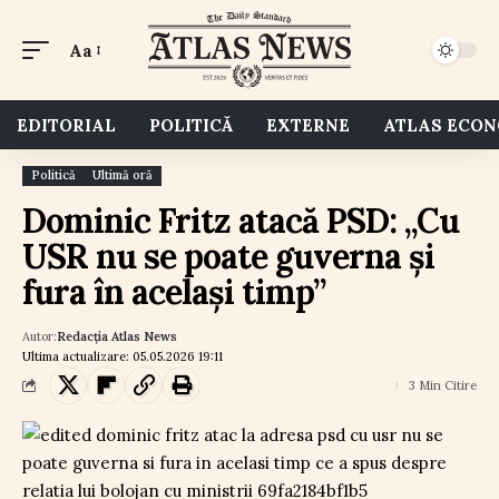
Aa
EDITORIAL
POLITICĂ
EXTERNE
ATLAS ECO
Politică
Ultimă oră
Dominic Fritz atacă PSD: „Cu
USR nu se poate guverna și
fura în același timp”
Autor:
Redacția Atlas News
Ultima actualizare: 05.05.2026 19:11
3 Min Citire