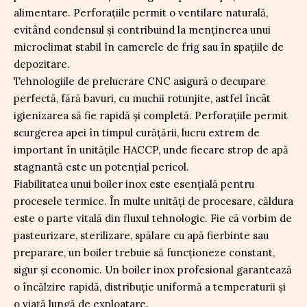
alimentare. Perforaţiile permit o ventilare naturală,
evitând condensul şi contribuind la menţinerea unui
microclimat stabil în camerele de frig sau în spaţiile de
depozitare.
Tehnologiile de prelucrare CNC asigură o decupare
perfectă, fără bavuri, cu muchii rotunjite, astfel încât
igienizarea să fie rapidă şi completă. Perforaţiile permit
scurgerea apei în timpul curăţării, lucru extrem de
important în unităţile HACCP, unde fiecare strop de apă
stagnantă este un potenţial pericol.
Fiabilitatea unui boiler inox este esenţială pentru
procesele termice. În multe unităţi de procesare, căldura
este o parte vitală din fluxul tehnologic. Fie că vorbim de
pasteurizare, sterilizare, spălare cu apă fierbinte sau
preparare, un boiler trebuie să funcţioneze constant,
sigur şi economic. Un boiler inox profesional garantează
o încălzire rapidă, distribuţie uniformă a temperaturii şi
o viaţă lungă de exploatare.