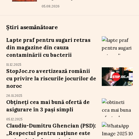
05.08.2026
Știri asemănătoare
Lapte praf pentru sugari retras
din magazine din cauza
contaminării cu bacterii
11.12.2025
StopJoc.ro avertizează românii
cu privire la riscurile jocurilor de
noroc
26.11.2025
Obțineți cea mai bună ofertă de
asigurare în 3 pași simpli
05.12.2025
Claudiu-Dumitru Ghencian (PSD):
„Respectul pentru națiune este