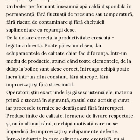
Un boiler performant înseamnă apă caldă disponibilă în
permanenţă, fără fluctuaţii de presiune sau temperatură,
fără riscuri de contaminare şi fără cheltuieli
suplimentare cu reparaţii dese.
De la dotare corectă la productivitate crescută –
legătura directă. Poate părea un clişeu, dar
echipamentele de calitate chiar fac diferenţa. Într-un
mediu de producţie, atunci când toate elementele, de la
dulap la boiler, sunt alese corect, întreaga echipă poate
lucra într-un ritm constant, fără sincope, fără
improvizaţii şi fără stres inutil.
Operatorii ştiu exact unde îşi găsesc ustensilele, materia
primă e stocată în siguranţă, spaţiul este aerisit şi curat,
iar procesele termice se desfăşoară fără întreruperi.
Produse finite de calitate, termene de livrare respectate
şi, nu în ultimul rând, o echipă motivată care nu se
împiedică de improvizaţii şi echipamente defecte.
Într-o industrie în care calitatea este esenţială, nu ai