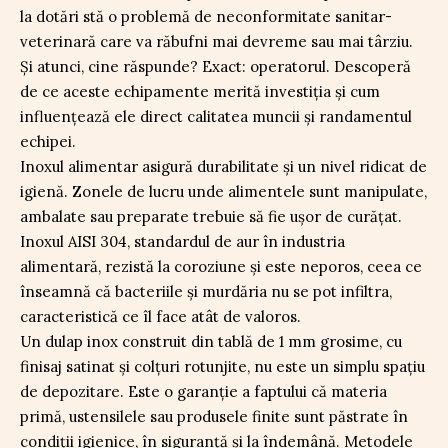
la dotări stă o problemă de neconformitate sanitar-
veterinară care va răbufni mai devreme sau mai târziu.
Şi atunci, cine răspunde? Exact: operatorul. Descoperă
de ce aceste echipamente merită investiţia şi cum
influenţează ele direct calitatea muncii şi randamentul
echipei.
Inoxul alimentar asigură durabilitate şi un nivel ridicat de
igienă. Zonele de lucru unde alimentele sunt manipulate,
ambalate sau preparate trebuie să fie uşor de curăţat.
Inoxul AISI 304, standardul de aur în industria
alimentară, rezistă la coroziune şi este neporos, ceea ce
înseamnă că bacteriile şi murdăria nu se pot infiltra,
caracteristică ce îl face atât de valoros.
Un dulap inox construit din tablă de 1 mm grosime, cu
finisaj satinat şi colţuri rotunjite, nu este un simplu spaţiu
de depozitare. Este o garanţie a faptului că materia
primă, ustensilele sau produsele finite sunt păstrate în
condiţii igienice, în siguranţă şi la îndemână. Metodele