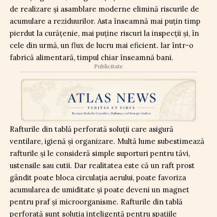
de realizare şi asamblare moderne elimină riscurile de
acumulare a reziduurilor. Asta înseamnă mai puţin timp
pierdut la curăţenie, mai puţine riscuri la inspecţii şi, în
cele din urmă, un flux de lucru mai eficient. Iar într-o
fabrică alimentară, timpul chiar înseamnă bani.
Publicitate
Rafturile din tablă perforată soluţii care asigură
ventilare, igienă şi organizare. Multă lume subestimează
rafturile şi le consideră simple suporturi pentru tăvi,
ustensile sau cutii. Dar realitatea este că un raft prost
gândit poate bloca circulaţia aerului, poate favoriza
acumularea de umiditate şi poate deveni un magnet
pentru praf şi microorganisme. Rafturile din tablă
perforată sunt soluţia inteligentă pentru spaţiile