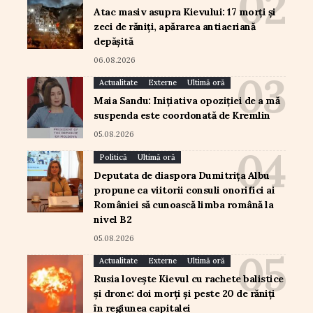
Atac masiv asupra Kievului: 17 morți și
zeci de răniți, apărarea antiaeriană
depășită
06.08.2026
Actualitate
Externe
Ultimă oră
Maia Sandu: Inițiativa opoziției de a mă
suspenda este coordonată de Kremlin
05.08.2026
Politică
Ultimă oră
Deputata de diaspora Dumitrița Albu
propune ca viitorii consuli onorifici ai
României să cunoască limba română la
nivel B2
05.08.2026
Actualitate
Externe
Ultimă oră
Rusia lovește Kievul cu rachete balistice
și drone: doi morți și peste 20 de răniți
în regiunea capitalei