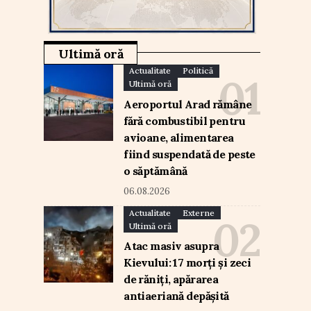
Ultimă oră
Actualitate
Politică
Ultimă oră
Aeroportul Arad rămâne
fără combustibil pentru
avioane, alimentarea
fiind suspendată de peste
o săptămână
06.08.2026
Actualitate
Externe
Ultimă oră
Atac masiv asupra
Kievului: 17 morți și zeci
de răniți, apărarea
antiaeriană depășită