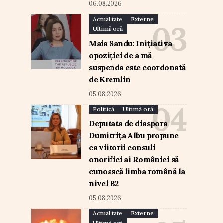
06.08.2026
Actualitate
Externe
Ultimă oră
Maia Sandu: Inițiativa
opoziției de a mă
suspenda este coordonată
de Kremlin
05.08.2026
Politică
Ultimă oră
Deputata de diaspora
Dumitrița Albu propune
ca viitorii consuli
onorifici ai României să
cunoască limba română la
nivel B2
05.08.2026
Actualitate
Externe
Ultimă oră