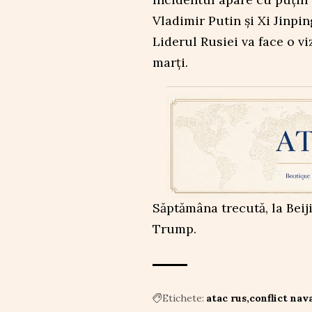
Vladimir Putin și Xi Jinpin
Liderul Rusiei va face o vi
marți.
Săptămâna trecută, la Beij
Trump.
Etichete:
atac rus
conflict nav