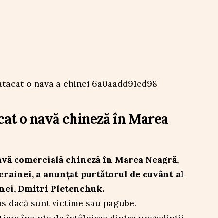
cat o navă chineză în Marea
avă comercială chineză în Marea Neagră,
Ucrainei, a anunțat purtătorul de cuvânt al
inei, Dmitri Pletenchuk.
s dacă sunt victime sau pagube.
timp înainte de întâlnirea dintre președinții