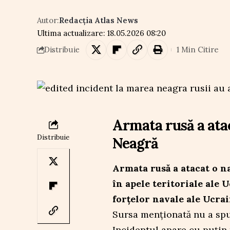
Autor:
Redacția Atlas News
Ultima actualizare: 18.05.2026 08:20
1 Min Citire
Distribuie
Armata rusă a ata
Distribuie
Neagră
Armata rusă a atacat o n
în apele teritoriale ale 
forțelor navale ale Ucra
Sursa menționată nu a spu
Incidentul apare cu puțin 