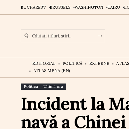
BUCHAREST
BRUSSELS
WASHINGTON
CAIRO
L
EDITORIAL
POLITICĂ
EXTERNE
ATLA
ATLAS MENA (EN)
Politică
Ultimă oră
Incident la Ma
navă a Chinei