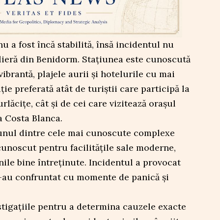
u a fost încă stabilită, însă incidentul nu
elieră din Benidorm. Stațiunea este cunoscută
ibrantă, plajele aurii și hotelurile cu mai
ție preferată atât de turiștii care participă la
rlăcițe, cât și de cei care vizitează orașul
a Costa Blanca.
unul dintre cele mai cunoscute complexe
ecunoscut pentru facilitățile sale moderne,
nile bine întreținute. Incidentul a provocat
 s-au confruntat cu momente de panică și
stigațiile pentru a determina cauzele exacte