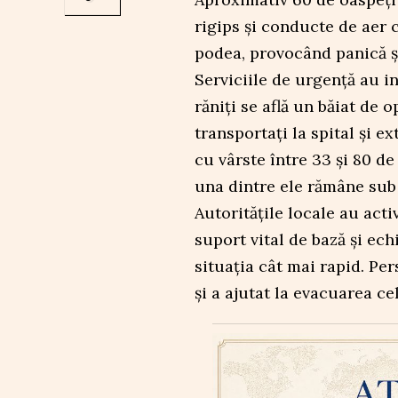
rigips și conducte de aer 
podea, provocând panică ș
Serviciile de urgență au in
răniți se află un băiat de o
transportați la spital și e
cu vârste între 33 și 80 de
una dintre ele rămâne sub 
Autoritățile locale au act
suport vital de bază și ech
situația cât mai rapid. Per
și a ajutat la evacuarea ce