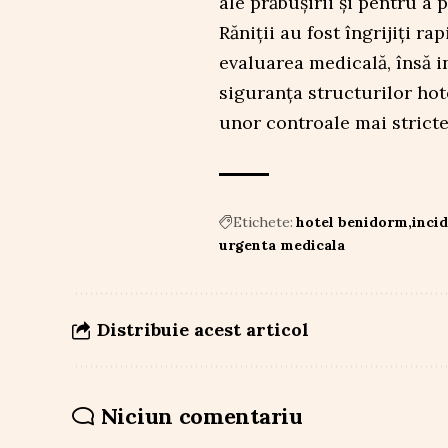
ale prăbușirii și pentru a 
Răniții au fost îngrijiți ra
evaluarea medicală, însă i
siguranța structurilor hot
unor controale mai stricte 
Etichete:
hotel benidorm
inci
urgenta medicala
Distribuie acest articol
Niciun comentariu