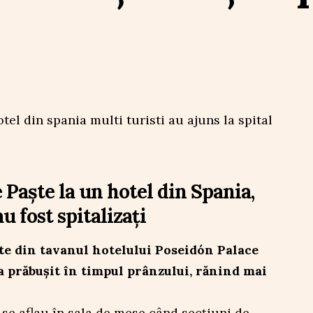
 Paște la un hotel din Spania,
u fost spitalizați
rte din tavanul hotelului Poseidón Palace
a prăbușit în timpul prânzului, rănind mai
se aflau în sala de mese când secțiuni de