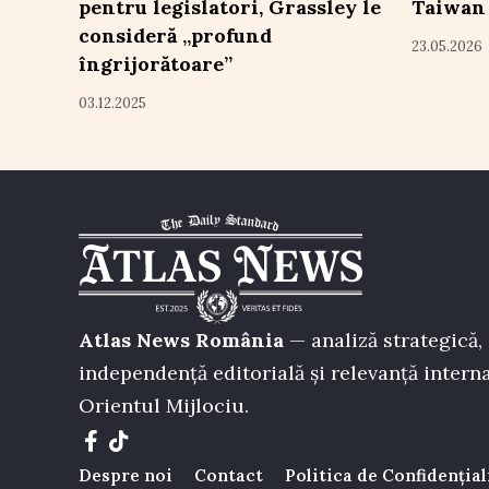
pentru legislatori, Grassley le
Taiwan 
consideră „profund
23.05.2026
îngrijorătoare”
03.12.2025
Atlas News România
— analiză strategică, 
independență editorială și relevanță interna
Orientul Mijlociu.
Despre noi
Contact
Politica de Confidențial