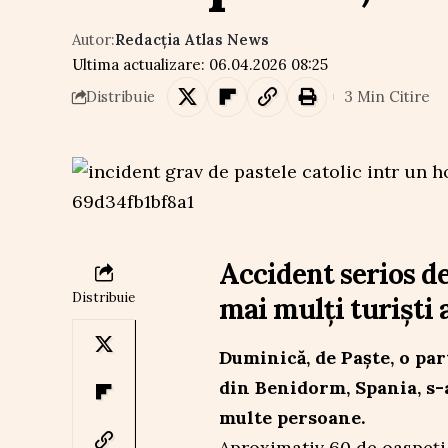
Autor:
Redacția Atlas News
Ultima actualizare: 06.04.2026 08:25
3 Min Citire
Distribuie
Accident serios de
Distribuie
mai mulți turiști a
Duminică, de Paște, o pa
din Benidorm, Spania, s-
multe persoane.
Aproximativ 60 de oaspeți 