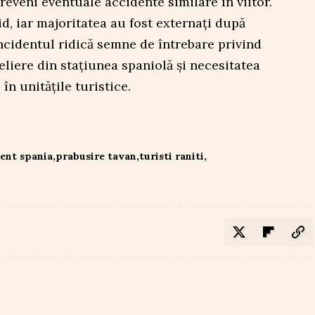
preveni eventuale accidente similare în viitor.
pid, iar majoritatea au fost externați după
ncidentul ridică semne de întrebare privind
eliere din stațiunea spaniolă și necesitatea
în unitățile turistice.
dent spania
prabusire tavan
turisti raniti