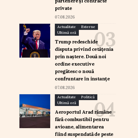
partenere și contracte
private
07.08.2026
Actualitate
Externe
Ultimă oră
Trump redeschide
disputa privind cetățenia
prin naștere. Două noi
ordine executive
pregătesc o nouă
confruntare în instanțe
07.08.2026
Actualitate
Politică
Ultimă oră
Aeroportul Arad rămâne
fără combustibil pentru
avioane, alimentarea
fiind suspendată de peste