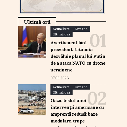
Ultimă oră
Actualitate
Externe
Ultimă oră
Avertisment fără
precedent: Lituania
dezvăluie planul lui Putin
de a ataca NATO cu drone
ucrainene
07.08.2026
Actualitate
Externe
Ultimă oră
Gaza, testul unei
intervenții americane cu
amprentă redusă: baze
modulare, trupe