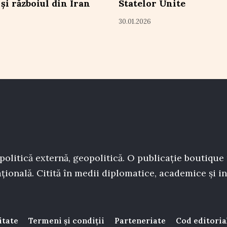
și războiul din Iran
Statelor Unite
30.01.2026
politică externă, geopolitică. O publicație boutique
țională. Citită în medii diplomatice, academice și in
itate
Termeni și condiții
Parteneriate
Cod editoria