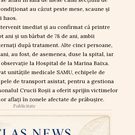
condiționat au căzut peste mese, scaune și
i haos.
tervenit imediat și au confirmat că printre
pt ani și un bărbat de 78 de ani, ambii
xternați după tratament. Alte cinci persoane,
 ani, au fost, de asemenea, duse la spital, iar
observație la Hospital de la Marina Baixa.
ivat unitățile medicale SAMU, echipele de
ipele de transport asistat, pentru a gestiona
sonalul Crucii Roșii a oferit sprijin victimelor
lor aflați în zonele afectate de prăbușire.
Publicitate