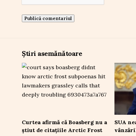
Știri asemănătoare
Curtea afirmă că Boasberg nu a
SUA nea
știut de citațiile Arctic Frost
vânzări