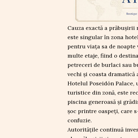
Cauza exactă a prăbușirii n
este singular în zona hot
pentru viața sa de noapte v
multe etaje, fiind o destina
petreceri de burlaci sau bu
vechi și coasta dramatică 
Hotelul Poseidón Palace, 
turistice din zonă, este r
piscina generoasă și grădi
șoc printre oaspeți, care
confuzie.
Autoritățile continuă inve