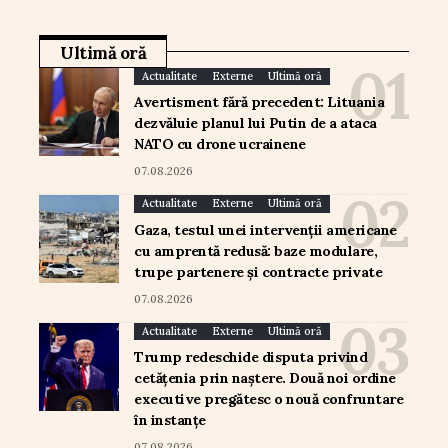
Ultimă oră
Actualitate
Externe
Ultimă oră
Avertisment fără precedent: Lituania
dezvăluie planul lui Putin de a ataca
NATO cu drone ucrainene
07.08.2026
Actualitate
Externe
Ultimă oră
Gaza, testul unei intervenții americane
cu amprentă redusă: baze modulare,
trupe partenere și contracte private
07.08.2026
Actualitate
Externe
Ultimă oră
Trump redeschide disputa privind
cetățenia prin naștere. Două noi ordine
executive pregătesc o nouă confruntare
în instanțe
07.08.2026