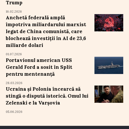
Trump
16.02.2026
Anchetă federală amplă
împotriva miliardarului marxist
legat de China comunistă, care
blochează investiții în AI de 23,6
miliarde dolari
01.07.2026
Portavionul american USS
Gerald Ford a sosit în Split
pentru mentenanță
28.03.2026
Ucraina și Polonia încearcă să
stingă o dispută istorică. Omul lui
Zelenski e la Varșovia
05.06.2026