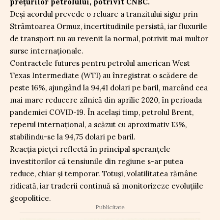
prețurilor petrolului, potrivit CNBC.
Deși acordul prevede o reluare a tranzitului sigur prin
Strâmtoarea Ormuz, incertitudinile persistă, iar fluxurile
de transport nu au revenit la normal, potrivit mai multor
surse internaționale.
Contractele futures pentru petrolul american West
Texas Intermediate (WTI) au înregistrat o scădere de
peste 16%, ajungând la 94,41 dolari pe baril, marcând cea
mai mare reducere zilnică din aprilie 2020, în perioada
pandemiei COVID-19. În același timp, petrolul Brent,
reperul internațional, a scăzut cu aproximativ 13%,
stabilindu-se la 94,75 dolari pe baril.
Reacția pieței reflectă în principal speranțele
investitorilor că tensiunile din regiune s-ar putea
reduce, chiar și temporar. Totuși, volatilitatea rămâne
ridicată, iar traderii continuă să monitorizeze evoluțiile
geopolitice.
Publicitate