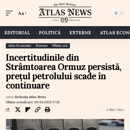
Aa
EDITORIAL
POLITICĂ
EXTERNE
ATLAS ECO
Atlas Economic
Externe
Ultimă oră
Incertitudinile din
Strâmtoarea Ormuz persistă,
prețul petrolului scade în
continuare
Autor:
Redacția Atlas News
Ultima actualizare: 09.04.2026 17:35
4 Min Citire