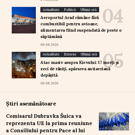
Actualitate
Politică
Ultimă oră
Aeroportul Arad rămâne fără
combustibil pentru avioane,
alimentarea fiind suspendată de peste o
săptămână
06.08.2026
Actualitate
Externe
Ultimă oră
Atac masiv asupra Kievului: 17 morți și
zeci de răniți, apărarea antiaeriană
depășită
06.08.2026
Știri asemănătoare
Comisarul Dubravka Šuica va
reprezenta UE la prima reuniune
a Consiliului pentru Pace al lui