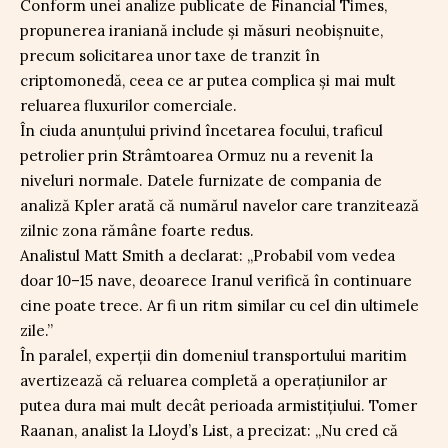
Conform unei analize publicate de Financial Times,
propunerea iraniană include și măsuri neobișnuite,
precum solicitarea unor taxe de tranzit în
criptomonedă, ceea ce ar putea complica și mai mult
reluarea fluxurilor comerciale.
În ciuda anunțului privind încetarea focului, traficul
petrolier prin Strâmtoarea Ormuz nu a revenit la
niveluri normale. Datele furnizate de compania de
analiză Kpler arată că numărul navelor care tranzitează
zilnic zona rămâne foarte redus.
Analistul Matt Smith a declarat: „Probabil vom vedea
doar 10–15 nave, deoarece Iranul verifică în continuare
cine poate trece. Ar fi un ritm similar cu cel din ultimele
zile.”
În paralel, experții din domeniul transportului maritim
avertizează că reluarea completă a operațiunilor ar
putea dura mai mult decât perioada armistițiului. Tomer
Raanan, analist la Lloyd’s List, a precizat: „Nu cred că