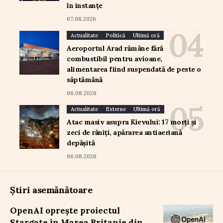
în instanțe
07.08.2026
Actualitate
Politică
Ultimă oră
Aeroportul Arad rămâne fără
combustibil pentru avioane,
alimentarea fiind suspendată de peste o
săptămână
06.08.2026
Actualitate
Externe
Ultimă oră
Atac masiv asupra Kievului: 17 morți și
zeci de răniți, apărarea antiaeriană
depășită
06.08.2026
Știri asemănătoare
OpenAI oprește proiectul
Stargate în Marea Britanie din