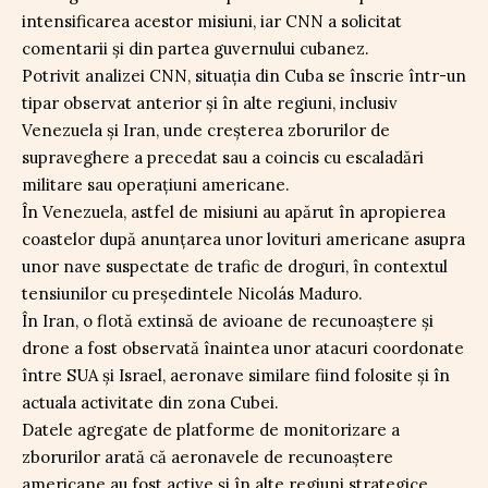
intensificarea acestor misiuni, iar CNN a solicitat
comentarii și din partea guvernului cubanez.
Potrivit analizei CNN, situația din Cuba se înscrie într-un
tipar observat anterior și în alte regiuni, inclusiv
Venezuela și Iran, unde creșterea zborurilor de
supraveghere a precedat sau a coincis cu escaladări
militare sau operațiuni americane.
În Venezuela, astfel de misiuni au apărut în apropierea
coastelor după anunțarea unor lovituri americane asupra
unor nave suspectate de trafic de droguri, în contextul
tensiunilor cu președintele Nicolás Maduro.
În Iran, o flotă extinsă de avioane de recunoaștere și
drone a fost observată înaintea unor atacuri coordonate
între SUA și Israel, aeronave similare fiind folosite și în
actuala activitate din zona Cubei.
Datele agregate de platforme de monitorizare a
zborurilor arată că aeronavele de recunoaștere
americane au fost active și în alte regiuni strategice,