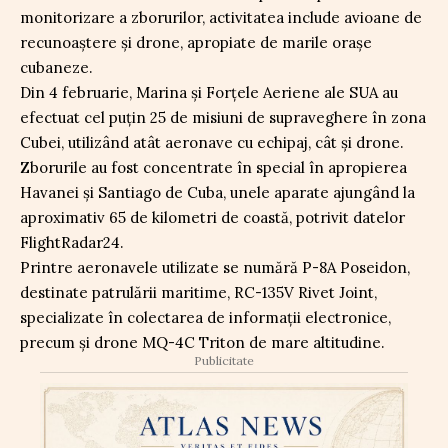
monitorizare a zborurilor, activitatea include avioane de
recunoaștere și drone, apropiate de marile orașe
cubaneze.
Din 4 februarie, Marina și Forțele Aeriene ale SUA au
efectuat cel puțin 25 de misiuni de supraveghere în zona
Cubei, utilizând atât aeronave cu echipaj, cât și drone.
Zborurile au fost concentrate în special în apropierea
Havanei și Santiago de Cuba, unele aparate ajungând la
aproximativ 65 de kilometri de coastă, potrivit datelor
FlightRadar24.
Printre aeronavele utilizate se numără P-8A Poseidon,
destinate patrulării maritime, RC-135V Rivet Joint,
specializate în colectarea de informații electronice,
precum și drone MQ-4C Triton de mare altitudine.
Publicitate