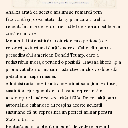
Analiza arată că aceste misiuni se remarcă prin
frecvență și proximitate, dar și prin caracterul lor
recent. Înainte de februarie, astfel de zboruri publice în
zonă erau rare.
Momentul intensificării coincide cu o perioadă de
retorică politică mai dură la adresa Cubei din partea
președintelui american Donald Trump, care a
redistribuit mesaje privind o posibilă „Havană liberă” și a
promovat ulterior măsuri restrictive, inclusiv o blocadă
petrolieră asupra insulei.
Administrația americană a menținut sancțiuni extinse,
susținând că regimul de la Havana reprezintă o
amenințare la adresa securității SUA. De cealaltă parte,
autoritățile cubaneze au respins aceste acuzații,
susținând că nu reprezintă un pericol militar pentru
Statele Unite.
Pentagonul nu a oferit un punct de vedere privind