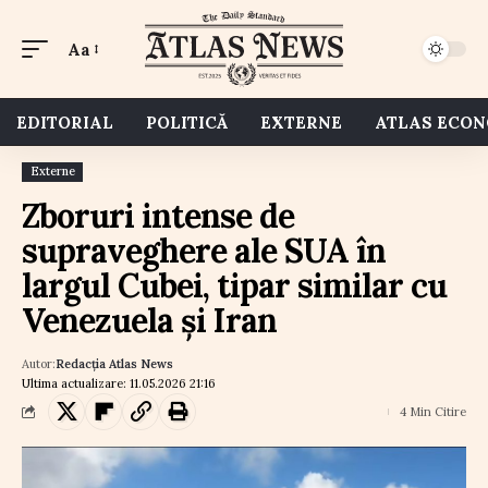
Aa
EDITORIAL
POLITICĂ
EXTERNE
ATLAS ECO
Externe
Zboruri intense de
supraveghere ale SUA în
largul Cubei, tipar similar cu
Venezuela și Iran
Autor:
Redacția Atlas News
Ultima actualizare: 11.05.2026 21:16
4 Min Citire