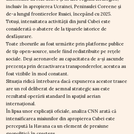
inclusiv în apropierea Ucrainei, Peninsulei Coreene și
de-a lungul frontierelor Rusiei, începând cu 2025.
Totuși, intensitatea activității din jurul Cubei este
considerată o abatere de la tiparele istorice de
desfășurare.
Toate zborurile au fost urmărite prin platforme publice
de tip open-source, unele fiind redistribuite pe rețele
sociale. Deși aeronavele au capacitatea de a-și ascunde
prezența prin dezactivarea transponderelor, acestea au
fost vizibile în mod constant.
Situația ridică întrebarea dacă expunerea acestor trasee
are un rol deliberat de semnal strategic sau este
rezultatul operării standard în spațiul aerian
internațional.
În lipsa unor explicații oficiale, analiza CNN arată că
intensificarea misiunilor din apropierea Cubei este
percepută la Havana ca un element de presiune
geopolitică în creștere.