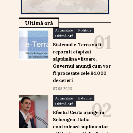
Ultimă oră
Actualitate
Politică
Ultimă oră
Sistemul e-Terra va fi
repornit etapizat
săptămâna viitoare.
Guvernul anunță cum vor
fi procesate cele 94.000
de cereri
07.08.2026
Actualitate
Externe
Ultimă oră
Efectul Ceuta ajunge în
Schengen: Italia
controlează suplimentar