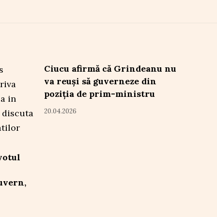
Ciucu afirmă că Grindeanu nu
va reuși să guverneze din
poziția de prim-ministru
20.04.2026
votul
uvern,