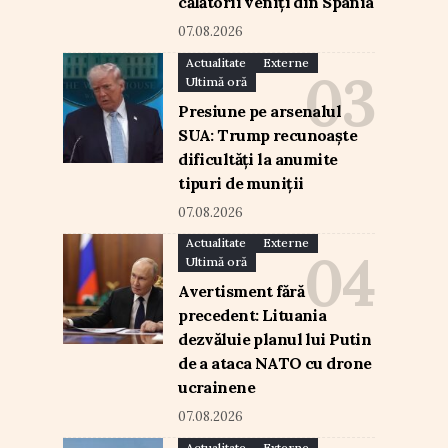
călătorii veniți din Spania
07.08.2026
Actualitate
Externe
Ultimă oră
Presiune pe arsenalul
SUA: Trump recunoaște
dificultăți la anumite
tipuri de muniții
07.08.2026
Actualitate
Externe
Ultimă oră
Avertisment fără
precedent: Lituania
dezvăluie planul lui Putin
de a ataca NATO cu drone
ucrainene
07.08.2026
Actualitate
Externe