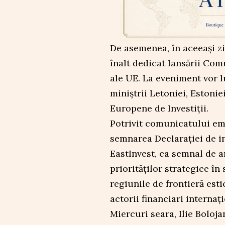
De asemenea, în aceeași zi
înalt dedicat lansării Comu
ale UE. La eveniment vor 
miniștrii Letoniei, Estonie
Europene de Investiții.
Potrivit comunicatului em
semnarea Declarației de int
EastInvest, ca semnal de
priorităților strategice în 
regiunile de frontieră esti
actorii financiari internați
Miercuri seara, Ilie Boloja