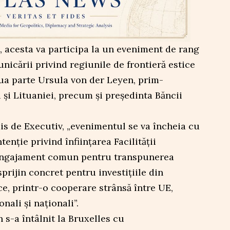
, acesta va participa la un eveniment de rang
nicării privind regiunile de frontieră estice
lua parte Ursula von der Leyen, prim-
i și Lituaniei, precum și președinta Băncii
is de Executiv, „evenimentul se va încheia cu
enție privind înființarea Facilității
 angajament comun pentru transpunerea
sprijin concret pentru investițiile din
ce, printr-o cooperare strânsă între UE,
onali și naționali”.
n s-a întâlnit la Bruxelles cu