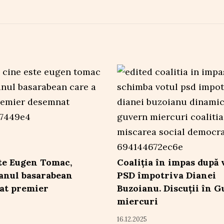
te Eugen Tomac,
Coaliția în impas după 
ianul basarabean
PSD împotriva Dianei
at premier
Buzoianu. Discuții în G
miercuri
16.12.2025