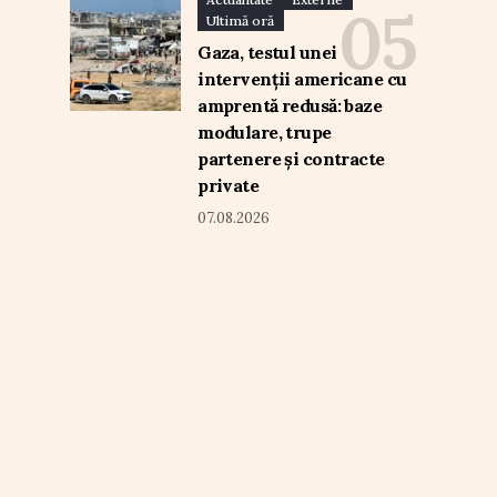
Ultimă oră
Gaza, testul unei
intervenții americane cu
amprentă redusă: baze
modulare, trupe
partenere și contracte
private
07.08.2026