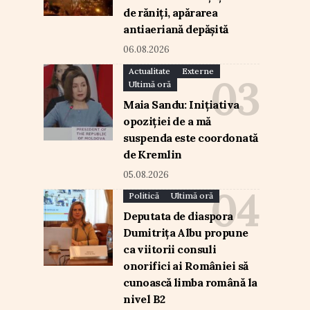
de răniți, apărarea
antiaeriană depășită
06.08.2026
Actualitate
Externe
Ultimă oră
Maia Sandu: Inițiativa
opoziției de a mă
suspenda este coordonată
de Kremlin
05.08.2026
Politică
Ultimă oră
Deputata de diaspora
Dumitrița Albu propune
ca viitorii consuli
onorifici ai României să
cunoască limba română la
nivel B2