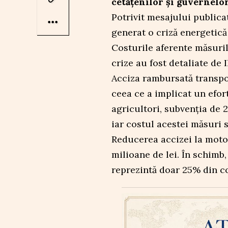
cetățenilor și guvernelor
Potrivit mesajului publica
generat o criză energetică
Costurile aferente măsuril
crize au fost detaliate de I
Acciza rambursată transpor
ceea ce a implicat un efor
agricultori, subvenția de 2
iar costul acestei măsuri se
Reducerea accizei la moto
milioane de lei. În schimb
reprezintă doar 25% din co