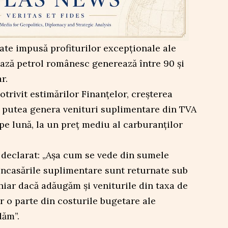
tate impusă profiturilor excepționale ale
ază petrol românesc generează între 90 și
r.
trivit estimărilor Finanțelor, creșterea
r putea genera venituri suplimentare din TVA
 pe lună, la un preț mediu al carburanților
 a declarat: „Așa cum se vede din sumele
încasările suplimentare sunt returnate sub
hiar dacă adăugăm și veniturile din taxa de
r o parte din costurile bugetare ale
dăm”.