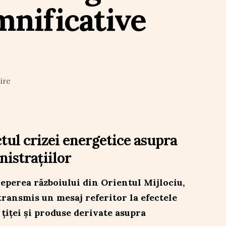
mnificative
ire
ctul crizei energetice asupra
nistrațiilor
nceperea războiului din Orientul Mijlociu,
transmis un mesaj referitor la efectele
 țiței și produse derivate asupra