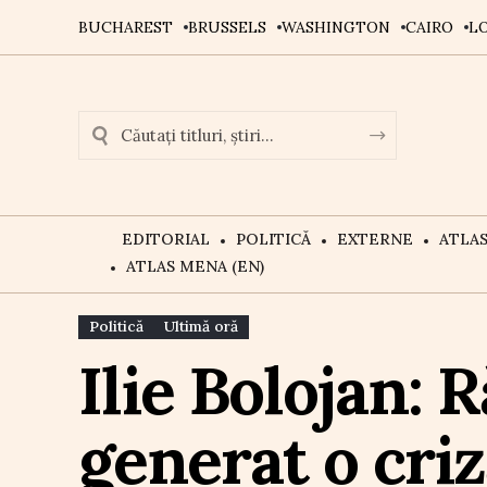
BUCHAREST
BRUSSELS
WASHINGTON
CAIRO
L
EDITORIAL
POLITICĂ
EXTERNE
ATLA
ATLAS MENA (EN)
Politică
Ultimă oră
Ilie Bolojan: 
generat o cri