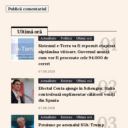
Ultimă oră
Actualitate
Politică
Ultimă oră
Sistemul e-Terra va fi repornit etapizat
săptămâna viitoare. Guvernul anunță
cum vor fi procesate cele 94.000 de
cereri
07.08.2026
Actualitate
Externe
Ultimă oră
Efectul Ceuta ajunge în Schengen: Italia
controlează suplimentar călătorii veniți
din Spania
07.08.2026
Actualitate
Externe
Ultimă oră
Presiune pe arsenalul SUA: Trump