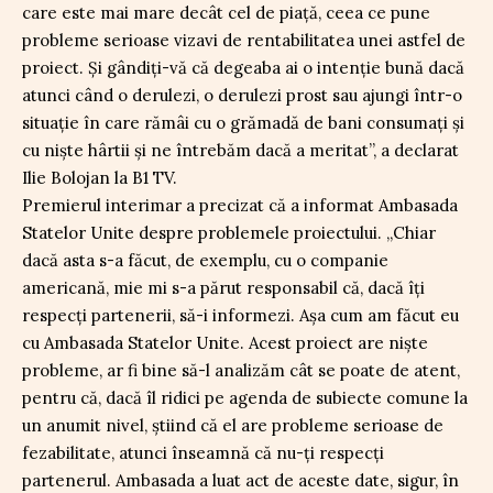
care este mai mare decât cel de piață, ceea ce pune
probleme serioase vizavi de rentabilitatea unei astfel de
proiect. Și gândiți-vă că degeaba ai o intenție bună dacă
atunci când o derulezi, o derulezi prost sau ajungi într-o
situație în care rămâi cu o grămadă de bani consumați și
cu niște hârtii și ne întrebăm dacă a meritat”, a declarat
Ilie Bolojan la B1 TV.
Premierul interimar a precizat că a informat Ambasada
Statelor Unite despre problemele proiectului. „Chiar
dacă asta s-a făcut, de exemplu, cu o companie
americană, mie mi s-a părut responsabil că, dacă îți
respecți partenerii, să-i informezi. Așa cum am făcut eu
cu Ambasada Statelor Unite. Acest proiect are niște
probleme, ar fi bine să-l analizăm cât se poate de atent,
pentru că, dacă îl ridici pe agenda de subiecte comune la
un anumit nivel, știind că el are probleme serioase de
fezabilitate, atunci înseamnă că nu-ți respecți
partenerul. Ambasada a luat act de aceste date, sigur, în