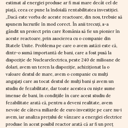
estimat al energiei produse ar fi mai mare decât cel de
piață, ceea ce pune la îndoială rentabilitatea investiției.
„Dacă este vorba de aceste reactoare, din nou, trebuie să
spunem lucrurile în mod corect. În anii trecuți, s-a
gândit un proiect prin care România să fie un pionier în
aceste reactoare, prin asocierea cu o companie din
Statele Unite. Problema pe care o avem astăzi este că,
dintr-o sumă importantă de bani, care a fost pusă la
dispoziție de Nuclearelectrica, peste 240 de milioane de
dolari, avem un teren la dispoziție, achiziționat la o
valoare destul de mare, avem o companie cu mulți
angajați care au tocat destul de mulți bani și avem un
studiu de fezabilitate, dar toate acestea cu niște sume
imense de bani, în condițiile în care acest studiu de
fezabilitate arată că, pentru a deveni realitate, avem
nevoie de câteva miliarde de euro investiție pe care nu-i
avem, iar analiza prețului de vânzare a energiei electrice
produse în acest posibil reactor arată că ar fi un preț