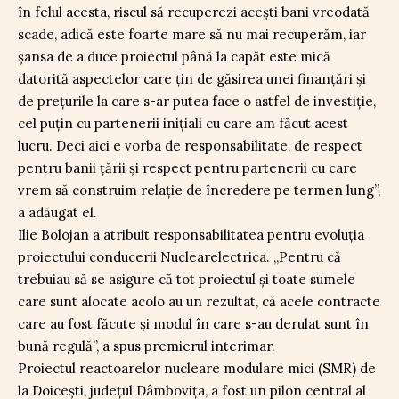
în felul acesta, riscul să recuperezi acești bani vreodată
scade, adică este foarte mare să nu mai recuperăm, iar
șansa de a duce proiectul până la capăt este mică
datorită aspectelor care țin de găsirea unei finanțări și
de prețurile la care s-ar putea face o astfel de investiție,
cel puțin cu partenerii inițiali cu care am făcut acest
lucru. Deci aici e vorba de responsabilitate, de respect
pentru banii țării și respect pentru partenerii cu care
vrem să construim relație de încredere pe termen lung”,
a adăugat el.
Ilie Bolojan a atribuit responsabilitatea pentru evoluția
proiectului conducerii Nuclearelectrica. „Pentru că
trebuiau să se asigure că tot proiectul și toate sumele
care sunt alocate acolo au un rezultat, că acele contracte
care au fost făcute și modul în care s-au derulat sunt în
bună regulă”, a spus premierul interimar.
Proiectul reactoarelor nucleare modulare mici (SMR) de
la Doicești, județul Dâmbovița, a fost un pilon central al