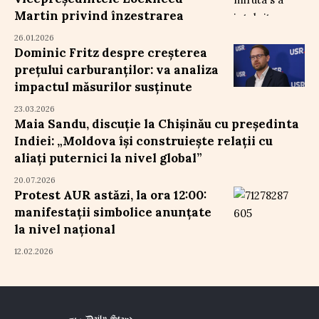
Martin privind înzestrarea
26.01.2026
Dominic Fritz despre creșterea
prețului carburanților: va analiza
impactul măsurilor susținute
23.03.2026
Maia Sandu, discuție la Chișinău cu președinta
Indiei: „Moldova își construiește relații cu
aliați puternici la nivel global”
20.07.2026
Protest AUR astăzi, la ora 12:00:
manifestații simbolice anunțate
la nivel național
12.02.2026