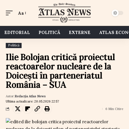
Aa
EDITORIAL
POLITICĂ
EXTERNE
ATLAS ECO
Politică
Ilie Bolojan critică proiectul
reactoarelor nucleare de la
Doicești în parteneriatul
România – SUA
Autor:
Redacția Atlas News
Ultima actualizare: 20.05.2026 22:57
6 Min Citire