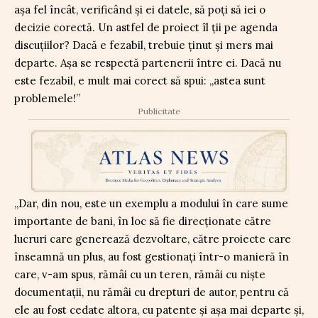
așa fel încât, verificând și ei datele, să poți să iei o
decizie corectă. Un astfel de proiect îl ții pe agenda
discuțiilor? Dacă e fezabil, trebuie ținut și mers mai
departe. Așa se respectă partenerii între ei. Dacă nu
este fezabil, e mult mai corect să spui: „astea sunt
problemele!”
Publicitate
„Dar, din nou, este un exemplu a modului în care sume
importante de bani, în loc să fie direcționate către
lucruri care generează dezvoltare, către proiecte care
înseamnă un plus, au fost gestionați într-o manieră în
care, v-am spus, rămâi cu un teren, rămâi cu niște
documentații, nu rămâi cu drepturi de autor, pentru că
ele au fost cedate altora, cu patente și așa mai departe și,