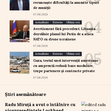
recunoaște dificultăți la anumite tipuri
de muniții
07.08.2026
Actualitate
Externe
Ultimă oră
Avertisment fără precedent: Lituania
dezvăluie planul lui Putin de a ataca
NATO cu drone ucrainene
07.08.2026
Actualitate
Externe
Ultimă oră
Gaza, testul unei intervenții americane
cu amprentă redusă: baze modulare,
trupe partenere și contracte private
07.08.2026
Știri asemănătoare
Radu Miruță a avut o întâlnire cu
vicepreședintele Lockheed