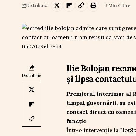
4 Min Citire
Distribuie
Ilie Bolojan recun
Distribuie
și lipsa contactulu
Premierul interimar al Ro
timpul guvernării, au exi
contact direct cu oamenii
funcție.
Într-o intervenție la HotSp