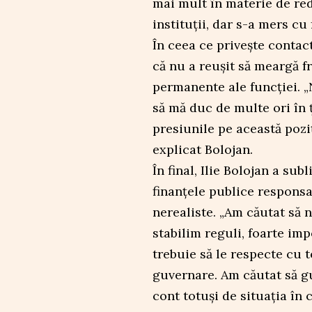
mai mult în materie de redu
instituții, dar s-a mers cu
În ceea ce privește contac
că nu a reușit să meargă f
permanente ale funcției. 
să mă duc de multe ori în ț
presiunile pe această pozi
explicat Bolojan.
În final, Ilie Bolojan a su
finanțele publice responsa
nerealiste. „Am căutat să 
stabilim reguli, foarte imp
trebuie să le respecte cu t
guvernare. Am căutat să g
cont totuși de situația în c