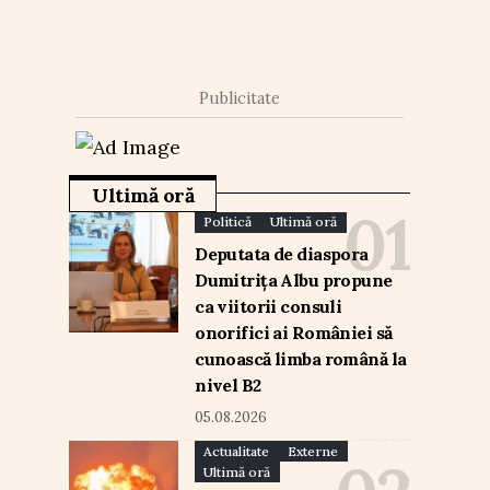
Publicitate
Ultimă oră
Politică
Ultimă oră
Deputata de diaspora
Dumitrița Albu propune
ca viitorii consuli
onorifici ai României să
cunoască limba română la
nivel B2
05.08.2026
Actualitate
Externe
Ultimă oră