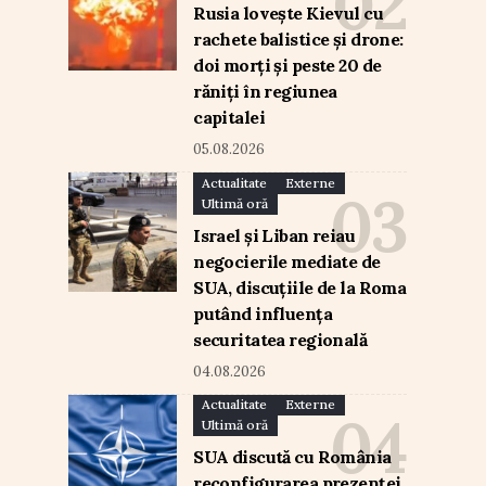
Rusia lovește Kievul cu
rachete balistice și drone:
doi morți și peste 20 de
răniți în regiunea
capitalei
05.08.2026
Actualitate
Externe
Ultimă oră
Israel și Liban reiau
negocierile mediate de
SUA, discuțiile de la Roma
putând influența
securitatea regională
04.08.2026
Actualitate
Externe
Ultimă oră
SUA discută cu România
reconfigurarea prezenței