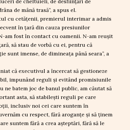
ceri de cheltuieli, de desființări de
 frâna de mână trasă”, a spus el.
tul cu cetățenii, premierul interimar a admis
recvent în țară din cauza presiunilor
„N-am fost în contact cu oamenii. N-am reușit
ară, să stau de vorbă cu ei, pentru că
ție sunt imense, de dimineața până seara”, a
bliniat că executivul a încercat să gestioneze
bil, impunând reguli și evitând promisiunile
nu ne batem joc de banul public, am căutat să
ortant asta, să stabilești reguli pe care
oții, inclusiv noi cei care suntem în
uvernăm cu respect, fără aroganțe și să ținem
are suntem fără a crea așteptări, fără să le