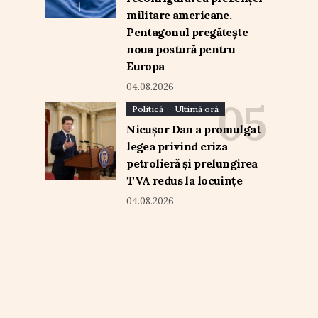
militare americane.
Pentagonul pregătește
noua postură pentru
Europa
04.08.2026
Politică
Ultimă oră
Nicușor Dan a promulgat
legea privind criza
petrolieră și prelungirea
TVA redus la locuințe
04.08.2026