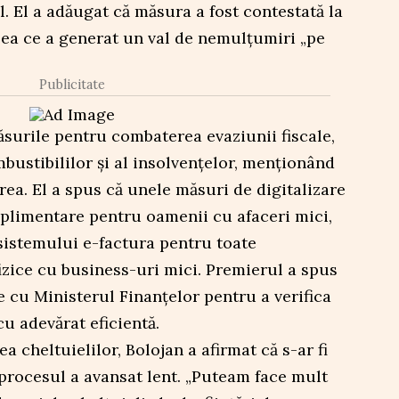
l. El a adăugat că măsura a fost contestată la
eea ce a generat un val de nemulțumiri „pe
Publicitate
măsurile pentru combaterea evaziunii fiscale,
bustibililor și al insolvențelor, menționând
rea. El a spus că unele măsuri de digitalizare
plimentare pentru oamenii cu afaceri mici,
sistemului e-factura pentru toate
fizice cu business-uri mici. Premierul a spus
e cu Ministerul Finanțelor pentru a verifica
u adevărat eficientă.
 cheltuielilor, Bolojan a afirmat că s-ar fi
procesul a avansat lent. „Puteam face mult