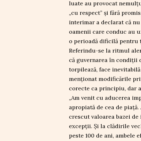
luate au provocat nemulțu
„cu respect” și fără promi
interimar a declarat că nu 
oamenii care conduc au un
o perioadă dificilă pentru 
Referindu-se la ritmul aler
că guvernarea în condiții d
torpilează, face inevitabil
menționat modificările pri
corecte ca principiu, dar 
„Am venit cu aducerea impo
apropiată de cea de piață.
crescut valoarea bazei de 
excepții. Și la clădirile v
peste 100 de ani, ambele e