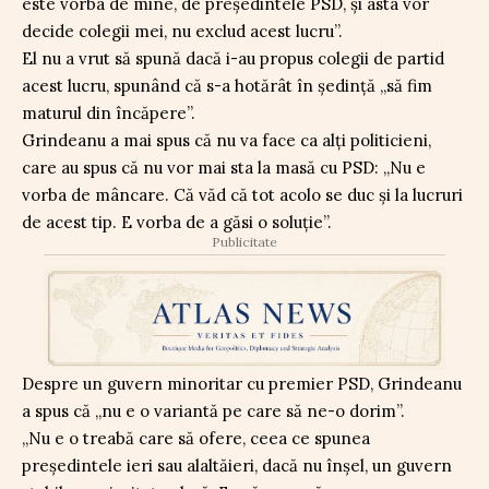
este vorba de mine, de președintele PSD, și asta vor
decide colegii mei, nu exclud acest lucru”.
El nu a vrut să spună dacă i-au propus colegii de partid
acest lucru, spunând că s-a hotărât în ședință „să fim
maturul din încăpere”.
Grindeanu a mai spus că nu va face ca alți politicieni,
care au spus că nu vor mai sta la masă cu PSD: „Nu e
vorba de mâncare. Că văd că tot acolo se duc și la lucruri
de acest tip. E vorba de a găsi o soluție”.
Publicitate
Despre un guvern minoritar cu premier PSD, Grindeanu
a spus că „nu e o variantă pe care să ne-o dorim”.
„Nu e o treabă care să ofere, ceea ce spunea
președintele ieri sau alaltăieri, dacă nu înșel, un guvern