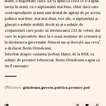
stabil, o majoritate clară. Eu vă spun că ceea ce s-a spus,
iarăși în urmă, cu o săptămână mai bine, chiar dacă este
contraproductiv și sunt unii destul de agitați de pe scena
politică mai bine, mai stai două, trei zile, o săptămână și
găsești o soluție stabilă, decât să ai o soluție de
conjunctură care poate să întrunească 233 de voturi, dar
care în septembrie duce la o nouă moțiune de cenzură și
la dărâmarea guvernului. Nimeni nu-și dorește așa ceva”,
a declarat Sorin Grindeanu.
Întrebat despre varianta Șerban Matei, de la BNR, ca
soluție de premier tehnocrat, Sorin Grindeanu a spus că
nu îl cunoaște.
Etichete:
grindeanu
guvern
politica
premier
psd