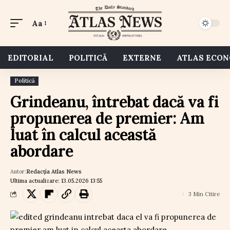
Aa
EDITORIAL
POLITICĂ
EXTERNE
ATLAS ECO
Politică
Grindeanu, întrebat dacă va fi
propunerea de premier: Am
luat în calcul această
abordare
Autor:
Redacția Atlas News
Ultima actualizare: 13.05.2026 13:55
3 Min Citire