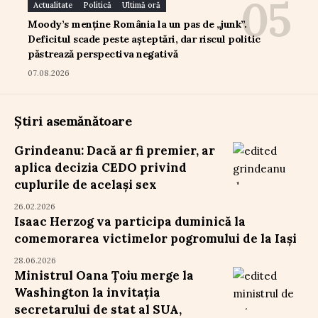
Actualitate
Politică
Ultimă oră
Moody’s menține România la un pas de „junk”.
Deficitul scade peste așteptări, dar riscul politic
păstrează perspectiva negativă
07.08.2026
Știri asemănătoare
Grindeanu: Dacă ar fi premier, ar
aplica decizia CEDO privind
cuplurile de același sex
26.02.2026
Isaac Herzog va participa duminică la
comemorarea victimelor pogromului de la Iași
28.06.2026
Ministrul Oana Țoiu merge la
Washington la invitația
secretarului de stat al SUA,