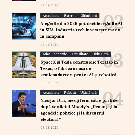
08.08.2026
Actualitate
Externe
Ultimă oră
Alegerile din 2026 pot decide regulile AI
în SUA. Industria tech investește masiv
în campanii
08.08.2026
Atlas Economic
Actualitate
Ultimă oră
SpaceX și Tesla construiesc Terafab în
Texas, o fabrică uriașă de
semiconductori pentru AI și robotică
08.08.2026
Actualitate
Politică
Ultimă oră
Nicușor Dan, mesaj ferm către partide
după verdictul Moody’s: „Renunțați la
agendele politice și la discursul
electoral”
08.08.2026