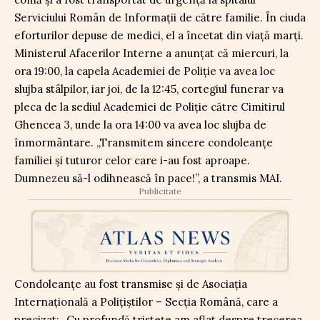
Serviciului Român de Informații de către familie. În ciuda
eforturilor depuse de medici, el a încetat din viață marți.
Ministerul Afacerilor Interne a anunțat că miercuri, la
ora 19:00, la capela Academiei de Poliție va avea loc
slujba stâlpilor, iar joi, de la 12:45, cortegiul funerar va
pleca de la sediul Academiei de Poliție către Cimitirul
Ghencea 3, unde la ora 14:00 va avea loc slujba de
înmormântare. „Transmitem sincere condoleanțe
familiei și tuturor celor care i-au fost aproape.
Dumnezeu să-l odihnească în pace!”, a transmis MAI.
Publicitate
Condoleanțe au fost transmise și de Asociația
Internațională a Polițiștilor – Secția Română, care a
precizat: „Cu profundă tristețe am aflat despre trecerea