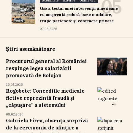
Actualitate
Externe
Ultimă oră
Gaza, testul unei intervenții americane
cu amprentă redusă: baze modulare,
trupe partenere și contracte private
07.08.2026
Știri asemănătoare
Procurorul general al României
respinge legea salarizării
promovată de Bolojan
26.05.2026
Rogobete: Concediile medicale
fictive reprezintă fraudă și
„căpușare” a sistemului
08.02.2026
Gabriela Firea, absența surpriză
de la ceremonia de sfințire a