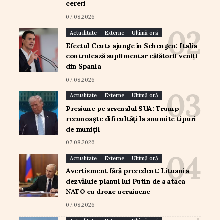
cereri
07.08.2026
Actualitate
Externe
Ultimă oră
Efectul Ceuta ajunge în Schengen: Italia
controlează suplimentar călătorii veniți
din Spania
07.08.2026
Actualitate
Externe
Ultimă oră
Presiune pe arsenalul SUA: Trump
recunoaște dificultăți la anumite tipuri
de muniții
07.08.2026
Actualitate
Externe
Ultimă oră
Avertisment fără precedent: Lituania
dezvăluie planul lui Putin de a ataca
NATO cu drone ucrainene
07.08.2026