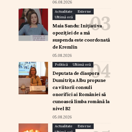
06.08.2026
Actualitate
Externe
Ultimă oră
Maia Sandu: Inițiativa
opoziției de a mă
suspenda este coordonată
de Kremlin
05.08.2026
Politică
Ultimă oră
Deputata de diaspora
Dumitrița Albu propune
ca viitorii consuli
onorifici ai României să
cunoască limba română la
nivel B2
05.08.2026
Actualitate
Externe
Ultimă oră