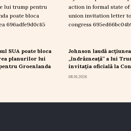
ul SUA poate bloca
Johnson laudă acțiunea
rea planurilor lui
„îndrăzneață” a lui Tr
pentru Groenlanda
invitația oficială la Co
08.01.2026