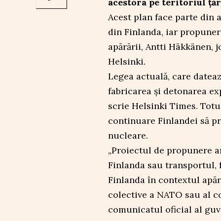
acestora pe teritoriul țăr
Acest plan face parte din
din Finlanda, iar propuner
apărării, Antti Häkkänen, j
Helsinki.
Legea actuală, care datează
fabricarea și detonarea exp
scrie Helsinki Times. Totuș
continuare Finlandei să p
nucleare.
„Proiectul de propunere a
Finlanda sau transportul, 
Finlanda în contextul apără
colective a NATO sau al co
comunicatul oficial al guv