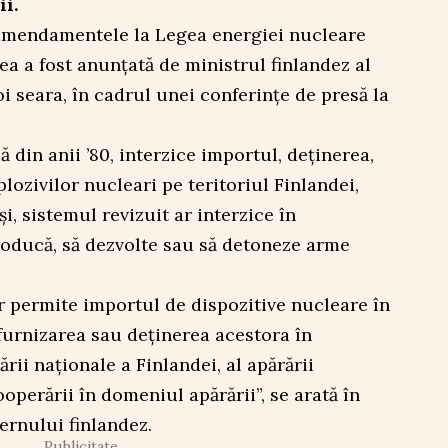
ii.
 amendamentele la Legea energiei nucleare
ea a fost anunțată de ministrul finlandez al
oi seara, în cadrul unei conferințe de presă la
 din anii ’80, interzice importul, deținerea,
lozivilor nucleari pe teritoriul Finlandei,
i, sistemul revizuit ar interzice în
roducă, să dezvolte sau să detoneze arme
r permite importul de dispozitive nucleare în
furnizarea sau deținerea acestora în
rii naționale a Finlandei, al apărării
operării în domeniul apărării”, se arată în
ernului finlandez.
Publicitate