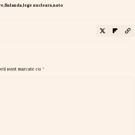
re
finlanda
lege nucleara
nato
orii sunt marcate cu
*