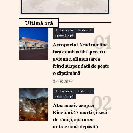
Ultimă oră
Actualitate
Politică
Ultimă oră
Aeroportul Arad rămâne
fără combustibil pentru
avioane, alimentarea
fiind suspendată de peste
o săptămână
06.08.2026
Actualitate
Externe
Ultimă oră
Atac masiv asupra
Kievului: 17 morți și zeci
de răniți, apărarea
antiaeriană depășită