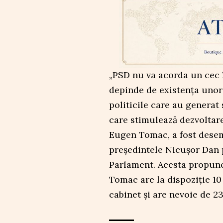
„PSD nu va acorda un cec 
depinde de existența unor
politicile care au generat 
care stimulează dezvoltarea
Eugen Tomac, a fost desemn
președintele Nicușor Dan 
Parlament. Acesta propun
Tomac are la dispoziție 10 
cabinet și are nevoie de 2