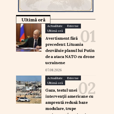
Ultimă oră
Actualitate
Externe
Ultimă oră
Avertisment fără
precedent: Lituania
dezvăluie planul lui Putin
de a ataca NATO cu drone
ucrainene
07.08.2026
Actualitate
Externe
Ultimă oră
Gaza, testul unei
intervenții americane cu
amprentă redusă: baze
modulare, trupe