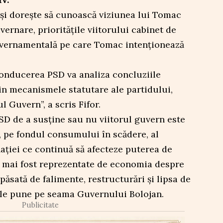
își dorește să cunoască viziunea lui Tomac
rnare, prioritățile viitorului cabinet de
guvernamentală pe care Tomac intenționează
conducerea PSD va analiza concluziile
rin mecanismele statutare ale partidului,
 Guvern”, a scris Fifor.
 PSD de a susține sau nu viitorul guvern este
”, pe fondul consumului în scădere, al
nflației ce continuă să afecteze puterea de
 mai fost reprezentate de economia despre
păsată de falimente, restructurări și lipsa de
ce le pune pe seama Guvernului Bolojan.
Publicitate