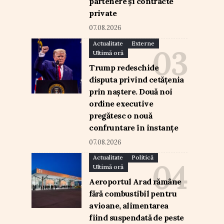
partenere și contracte
private
07.08.2026
Actualitate
Externe
Ultimă oră
Trump redeschide
disputa privind cetățenia
prin naștere. Două noi
ordine executive
pregătesc o nouă
confruntare în instanțe
07.08.2026
Actualitate
Politică
Ultimă oră
Aeroportul Arad rămâne
fără combustibil pentru
avioane, alimentarea
fiind suspendată de peste