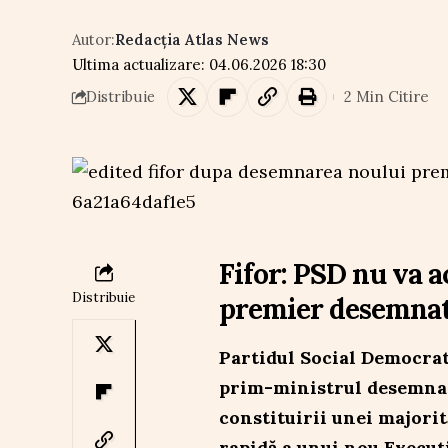
Autor:
Redacția Atlas News
Ultima actualizare: 04.06.2026 18:30
2 Min Citire
Distribuie
Fifor: PSD nu va a
Distribuie
premier desemna
Partidul Social Democrat 
prim-ministrul desemnat
constituirii unei majorit
rapidă a unui nou Executi