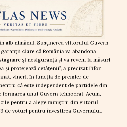
în alb nimănui. Susținerea viitorului Guvern
 garanții clare că România va abandona
stagnare și nesiguranță și va reveni la măsuri
 și protejează cetățenii”, a precizat Fifor.
at, vineri, în funcția de premier de
pentru că este independent de partidele din
e formarea unui Guvern tehnocrat. Acum,
zile pentru a alege miniștrii din viitorul
33 de voturi pentru învestirea Guvernului.