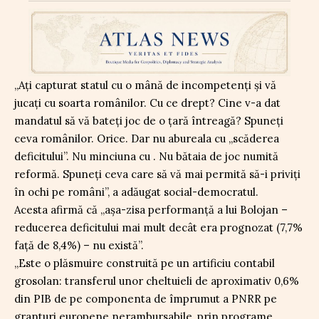
„Ați capturat statul cu o mână de incompetenți și vă
jucați cu soarta românilor. Cu ce drept? Cine v-a dat
mandatul să vă bateți joc de o țară întreagă? Spuneți
ceva românilor. Orice. Dar nu abureala cu „scăderea
deficitului”. Nu minciuna cu . Nu bătaia de joc numită
reformă. Spuneți ceva care să vă mai permită să-i priviți
în ochi pe români”, a adăugat social-democratul.
Acesta afirmă că „așa-zisa performanță a lui Bolojan –
reducerea deficitului mai mult decât era prognozat (7,7%
față de 8,4%) – nu există”.
„Este o plăsmuire construită pe un artificiu contabil
grosolan: transferul unor cheltuieli de aproximativ 0,6%
din PIB de pe componenta de împrumut a PNRR pe
granturi europene nerambursabile, prin programe