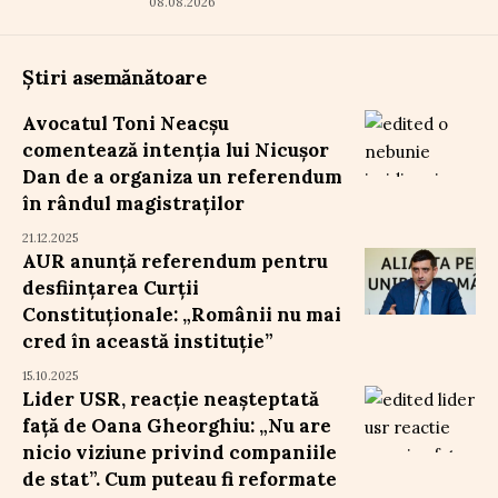
08.08.2026
Știri asemănătoare
Avocatul Toni Neacșu
comentează intenția lui Nicușor
Dan de a organiza un referendum
în rândul magistraților
21.12.2025
AUR anunță referendum pentru
desființarea Curții
Constituționale: „Românii nu mai
cred în această instituție”
15.10.2025
Lider USR, reacție neașteptată
față de Oana Gheorghiu: „Nu are
nicio viziune privind companiile
de stat”. Cum puteau fi reformate