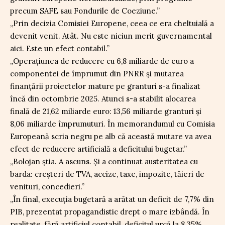
precum SAFE sau Fondurile de Coeziune.”
„Prin decizia Comisiei Europene, ceea ce era cheltuială a
devenit venit. Atât. Nu este niciun merit guvernamental
aici. Este un efect contabil.”
„Operațiunea de reducere cu 6,8 miliarde de euro a
componentei de împrumut din PNRR și mutarea
finanțării proiectelor mature pe granturi s-a finalizat
încă din octombrie 2025. Atunci s-a stabilit alocarea
finală de 21,62 miliarde euro: 13,56 miliarde granturi și
8,06 miliarde împrumuturi. În memorandumul cu Comisia
Europeană scria negru pe alb că această mutare va avea
efect de reducere artificială a deficitului bugetar.”
„Bolojan știa. A ascuns. Și a continuat austeritatea cu
barda: creșteri de TVA, accize, taxe, impozite, tăieri de
venituri, concedieri.”
„În final, execuția bugetară a arătat un deficit de 7,7% din
PIB, prezentat propagandistic drept o mare izbândă. În
realitate, fără artificiul contabil, deficitul urcă la 8,35%