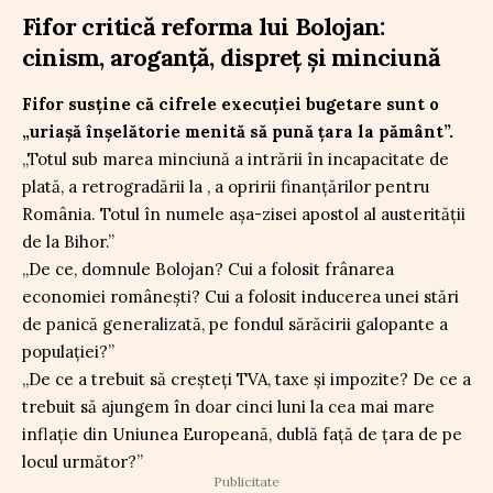
Fifor critică reforma lui Bolojan:
cinism, aroganță, dispreț și minciună
Fifor susține că cifrele execuției bugetare sunt o
„uriașă înșelătorie menită să pună țara la pământ”.
„Totul sub marea minciună a intrării în incapacitate de
plată, a retrogradării la , a opririi finanțărilor pentru
România. Totul în numele așa-zisei apostol al austerității
de la Bihor.”
„De ce, domnule Bolojan? Cui a folosit frânarea
economiei românești? Cui a folosit inducerea unei stări
de panică generalizată, pe fondul sărăcirii galopante a
populației?”
„De ce a trebuit să creșteți TVA, taxe și impozite? De ce a
trebuit să ajungem în doar cinci luni la cea mai mare
inflație din Uniunea Europeană, dublă față de țara de pe
locul următor?”
Publicitate