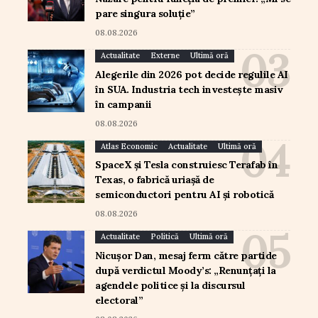
pare singura soluție”
08.08.2026
Actualitate
Externe
Ultimă oră
Alegerile din 2026 pot decide regulile AI
în SUA. Industria tech investește masiv
în campanii
08.08.2026
Atlas Economic
Actualitate
Ultimă oră
SpaceX și Tesla construiesc Terafab în
Texas, o fabrică uriașă de
semiconductori pentru AI și robotică
08.08.2026
Actualitate
Politică
Ultimă oră
Nicușor Dan, mesaj ferm către partide
după verdictul Moody’s: „Renunțați la
agendele politice și la discursul
electoral”