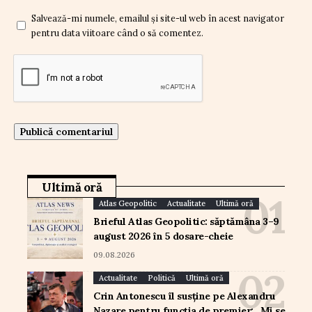
Salvează-mi numele, emailul și site-ul web în acest navigator
pentru data viitoare când o să comentez.
Ultimă oră
Atlas Geopolitic
Actualitate
Ultimă oră
Brieful Atlas Geopolitic: săptămâna 3–9
august 2026 în 5 dosare-cheie
09.08.2026
Actualitate
Politică
Ultimă oră
Crin Antonescu îl susține pe Alexandru
Nazare pentru funcția de premier: „Mi se