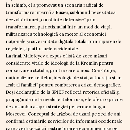
În schimb, el a promovat un scenariu radical de
transformare internă a Rusiei, subliniind necesitatea
dezvoltării unei „conștiințe defensive” prin
transformarea patriotismului într-un mod de viață,
militarizarea tehnologică ca motor al economiei
naționale și suveranitate digitală totală, prin ruperea de
rețelele și platformele occidentale.
La final, Malofeyev a expus o listă de zece măsuri
considerate vitale de ideologii de la Kremlin pentru
conservarea statului, printre care o nouă Constituție,
naționalizarea elitelor, ideologia de stat, autocrația și un
„cult al familiei” pentru combaterea crizei demografice.
Deși declarațiile de la SPIEF reflectă retorica oficială și
propaganda de la nivelul elitelor ruse, ele oferă o privire
de ansamblu asupra strategiei pe termen lung a
Moscovei. Conceptul de „război de uzură pe zeci de ani”
confirmă estimările serviciilor de informații occidentale,
care avertizează că restructurarea economiei ruse pe