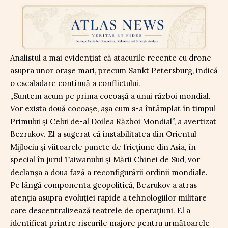
Analistul a mai evidențiat că atacurile recente cu drone
asupra unor orașe mari, precum Sankt Petersburg, indică
o escaladare continuă a conflictului.
„Suntem acum pe prima cocoașă a unui război mondial.
Vor exista două cocoașe, așa cum s-a întâmplat în timpul
Primului și Celui de-al Doilea Război Mondial”, a avertizat
Bezrukov. El a sugerat că instabilitatea din Orientul
Mijlociu și viitoarele puncte de fricțiune din Asia, în
special în jurul Taiwanului și Mării Chinei de Sud, vor
declanșa a doua fază a reconfigurării ordinii mondiale.
Pe lângă componenta geopolitică, Bezrukov a atras
atenția asupra evoluției rapide a tehnologiilor militare
care descentralizează teatrele de operațiuni. El a
identificat printre riscurile majore pentru următoarele