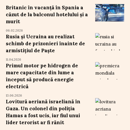
Britanic în vacanță în Spania a
căzut de la balconul hotelului și a
murit
06.02.2026
Rusia și Ucraina au realizat
schimb de prizonieri înainte de
armistițiul de Paște
11.04.2026
Primul motor pe hidrogen de
mare capacitate din lume a
început să producă energie
electrică
13.06.2026
Lovitură aeriană israeliană în
Gaza. Un colonel din poliția
Hamas a fost ucis, iar fiul unui
lider terorist ar fi rănit