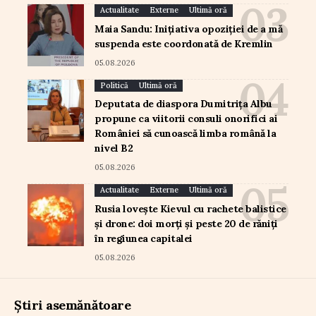
Actualitate
Externe
Ultimă oră
Maia Sandu: Inițiativa opoziției de a mă
suspenda este coordonată de Kremlin
05.08.2026
Politică
Ultimă oră
Deputata de diaspora Dumitrița Albu
propune ca viitorii consuli onorifici ai
României să cunoască limba română la
nivel B2
05.08.2026
Actualitate
Externe
Ultimă oră
Rusia lovește Kievul cu rachete balistice
și drone: doi morți și peste 20 de răniți
în regiunea capitalei
05.08.2026
Știri asemănătoare