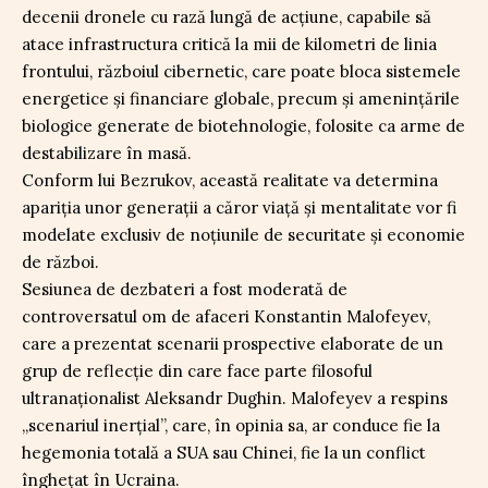
decenii dronele cu rază lungă de acțiune, capabile să
atace infrastructura critică la mii de kilometri de linia
frontului, războiul cibernetic, care poate bloca sistemele
energetice și financiare globale, precum și amenințările
biologice generate de biotehnologie, folosite ca arme de
destabilizare în masă.
Conform lui Bezrukov, această realitate va determina
apariția unor generații a căror viață și mentalitate vor fi
modelate exclusiv de noțiunile de securitate și economie
de război.
Sesiunea de dezbateri a fost moderată de
controversatul om de afaceri Konstantin Malofeyev,
care a prezentat scenarii prospective elaborate de un
grup de reflecție din care face parte filosoful
ultranaționalist Aleksandr Dughin. Malofeyev a respins
„scenariul inerțial”, care, în opinia sa, ar conduce fie la
hegemonia totală a SUA sau Chinei, fie la un conflict
înghețat în Ucraina.