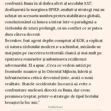
confruntă Rusia în al doilea sfert al secolului XXI”,
desfășurată la marginea SPIEF, analiști și strategi ruși au
schițat un scenariu sumbru pentru stabilitatea globală,
concluzionând că lumea a intrat într-o paradigmă a
războiului de uzură prelungit, cu un conflict ce ar putea
dura câteva decenii.
Bezrukov, fost agent deplin conspirat al KGB, a explicat
că natura războiului modern s-a schimbat, mizându-se
mai puțin pe cucerirea teritorială clasică și mai mult pe
epuizarea resurselor și subminarea rezilienței
adversarului. El a spus: „Ceea ce vedem astăzi pe
fronturile noastre și în Orientul Mijlociu, liderii și
infrastructura critică devenind ținte, arată o nouă
realitate. Statele occidentale încearcă să evite o
confruntare nucleară directă cu Rusia, dar cresc
presiunea treptat, printr-o strategie de tipul fiertului
broaștei la foc mic.”
Publicitate