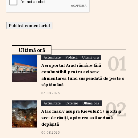
Ultimă oră
Actualitate
Politică
Ultimă oră
Aeroportul Arad rămâne fără
combustibil pentru avioane,
alimentarea fiind suspendată de peste o
săptămână
06.08.2026
Actualitate
Externe
Ultimă oră
Atac masiv asupra Kievului: 17 morți și
zeci de răniți, apărarea antiaeriană
depășită
06.08.2026