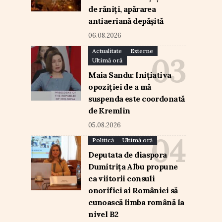
de răniți, apărarea
antiaeriană depășită
06.08.2026
Actualitate
Externe
Ultimă oră
Maia Sandu: Inițiativa
opoziției de a mă
suspenda este coordonată
de Kremlin
05.08.2026
Politică
Ultimă oră
Deputata de diaspora
Dumitrița Albu propune
ca viitorii consuli
onorifici ai României să
cunoască limba română la
nivel B2