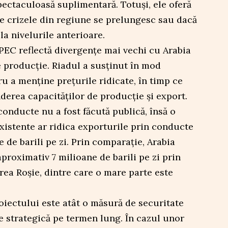
ectaculoasă suplimentară. Totuși, ele oferă
are crizele din regiune se prelungesc sau dacă
la nivelurile anterioare.
PEC reflectă divergențe mai vechi cu Arabia
e producție. Riadul a susținut în mod
ru a menține prețurile ridicate, în timp ce
erea capacităților de producție și export.
conducte nu a fost făcută publică, însă o
existente ar ridica exporturile prin conducte
 de barili pe zi. Prin comparație, Arabia
proximativ 7 milioane de barili pe zi prin
rea Roșie, dintre care o mare parte este
oiectului este atât o măsură de securitate
re strategică pe termen lung. În cazul unor