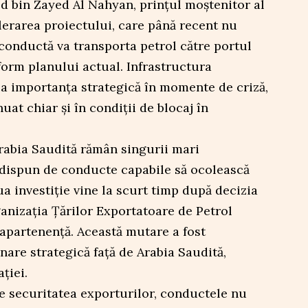
 bin Zayed Al Nahyan, prințul moștenitor al
lerarea proiectului, care până recent nu
conductă va transporta petrol către portul
form planului actual. Infrastructura
ja importanța strategică în momente de criză,
at chiar și în condiții de blocaj în
rabia Saudită rămân singurii mari
 dispun de conducte capabile să ocolească
a investiție vine la scurt timp după decizia
anizația Țărilor Exportatoare de Petrol
apartenență. Această mutare a fost
nare strategică față de Arabia Saudită,
ției.
e securitatea exporturilor, conductele nu