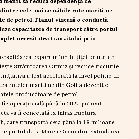
ă menit să reducă dependența de
intre cele mai sensibile rute maritime
e de petrol. Planul vizează o conductă
leze capacitatea de transport către portul
mplet necesitatea tranzitului prin
consolidarea exporturilor de țiței printr-un
olește Strâmtoarea Ormuz și reduce riscurile
Inițiativa a fost accelerată la nivel politic, în
tea rutelor maritime din Golf a devenit o
atele producătoare de petrol.
ie operațională până în 2027, potrivit
cta va fi conectată la infrastructura
, care transportă deja până la 1,8 milioane
către portul de la Marea Omanului. Extinderea