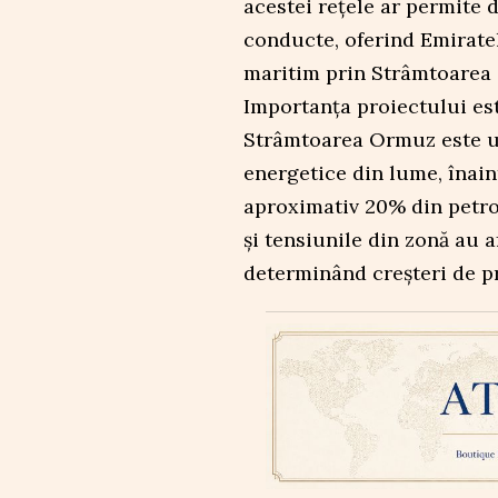
acestei rețele ar permite 
conducte, oferind Emiratel
maritim prin Strâmtoarea
Importanța proiectului est
Strâmtoarea Ormuz este u
energetice din lume, înain
aproximativ 20% din petrol
și tensiunile din zonă au a
determinând creșteri de pr