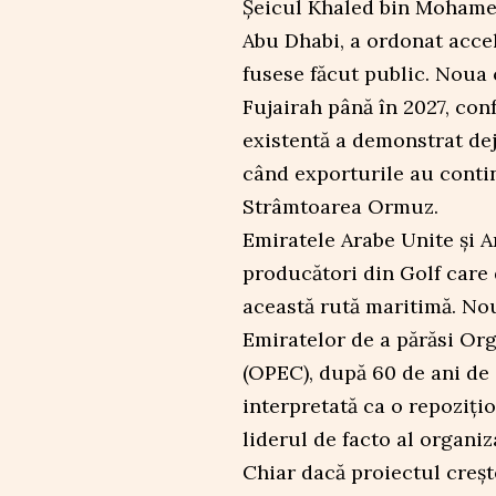
Șeicul Khaled bin Mohamed
Abu Dhabi, a ordonat acce
fusese făcut public. Noua 
Fujairah până în 2027, con
existentă a demonstrat de
când exporturile au continu
Strâmtoarea Ormuz.
Emiratele Arabe Unite și A
producători din Golf care
această rută maritimă. Nou
Emiratelor de a părăsi Org
(OPEC), după 60 de ani de 
interpretată ca o repozițio
liderul de facto al organiza
Chiar dacă proiectul creșt