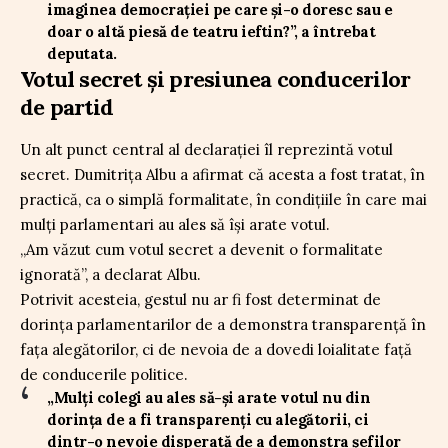
imaginea democrației pe care și-o doresc sau e
doar o altă piesă de teatru ieftin?”, a întrebat
deputata.
Votul secret și presiunea conducerilor
de partid
Un alt punct central al declarației îl reprezintă votul
secret. Dumitrița Albu a afirmat că acesta a fost tratat, în
practică, ca o simplă formalitate, în condițiile în care mai
mulți parlamentari au ales să își arate votul.
„Am văzut cum votul secret a devenit o formalitate
ignorată”, a declarat Albu.
Potrivit acesteia, gestul nu ar fi fost determinat de
dorința parlamentarilor de a demonstra transparență în
fața alegătorilor, ci de nevoia de a dovedi loialitate față
de conducerile politice.
„Mulți colegi au ales să-și arate votul nu din
dorința de a fi transparenți cu alegătorii, ci
dintr-o nevoie disperată de a demonstra șefilor