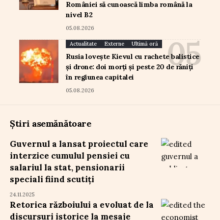
României să cunoască limba română la
nivel B2
05.08.2026
Actualitate
Externe
Ultimă oră
Rusia lovește Kievul cu rachete balistice
și drone: doi morți și peste 20 de răniți
în regiunea capitalei
05.08.2026
Știri asemănătoare
Guvernul a lansat proiectul care
interzice cumulul pensiei cu
salariul la stat, pensionarii
speciali fiind scutiți
24.11.2025
Retorica războiului a evoluat de la
discursuri istorice la mesaje