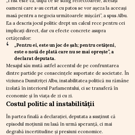
„Trist este că, după ce se sting reflectoarele, aceiași
oameni care s-au certat cu patos se vor așeza la aceeași
masă pentru a negocia următoarele mișcări”, a spus Albu.
Ea a descris jocul politic drept un calcul rece pentru cei
implicați direct, dar cu efecte concrete asupra
cetățenilor:
„Pentru ei, este un joc de șah; pentru cetățeni,
este o notă de plată care nu se mai oprește”, a
declarat deputata.
Mesajul său mută astfel accentul de pe confruntarea
dintre partide pe consecințele suportate de societate. În
viziunea Dumitriței Albu, instabilitatea politică nu rămâne
izolată în interiorul Parlamentului, ci se transferă în
economie și în viața de zi cu zi.
Costul politic al instabilității
În partea finală a declarației, deputata a susținut că
episodul moțiunii nu lasă în urmă speranță, ci mai
degrabă incertitudine și presiuni economice.