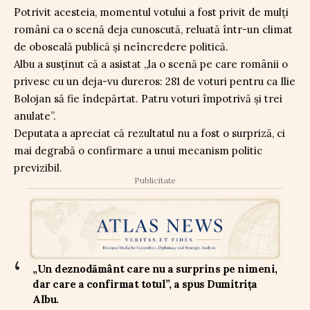
Potrivit acesteia, momentul votului a fost privit de mulți
români ca o scenă deja cunoscută, reluată într-un climat
de oboseală publică și neîncredere politică.
Albu a susținut că a asistat „la o scenă pe care românii o
privesc cu un deja-vu dureros: 281 de voturi pentru ca Ilie
Bolojan să fie îndepărtat. Patru voturi împotrivă și trei
anulate”.
Deputata a apreciat că rezultatul nu a fost o surpriză, ci
mai degrabă o confirmare a unui mecanism politic
previzibil.
Publicitate
„Un deznodământ care nu a surprins pe nimeni,
dar care a confirmat totul”, a spus Dumitrița
Albu.