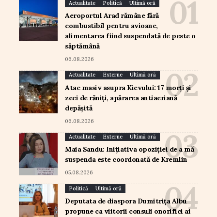
Actualitate
Politică
Ultimă oră
Aeroportul Arad rămâne fără
combustibil pentru avioane,
alimentarea fiind suspendată de peste o
săptămână
06.08.2026
Actualitate
Externe
Ultimă oră
Atac masiv asupra Kievului: 17 morți și
zeci de răniți, apărarea antiaeriană
depășită
06.08.2026
Actualitate
Externe
Ultimă oră
Maia Sandu: Inițiativa opoziției de a mă
suspenda este coordonată de Kremlin
05.08.2026
Politică
Ultimă oră
Deputata de diaspora Dumitrița Albu
propune ca viitorii consuli onorifici ai