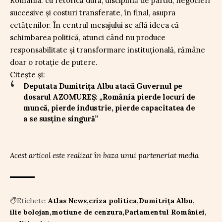
România: cu retorică dură, disciplină de partid, negocieri
succesive și costuri transferate, în final, asupra
cetățenilor. În centrul mesajului se află ideea că
schimbarea politică, atunci când nu produce
responsabilitate și transformare instituțională, rămâne
doar o rotație de putere.
Citește și:
Deputata Dumitrița Albu atacă Guvernul pe
dosarul AZOMUREȘ: „România pierde locuri de
muncă, pierde industrie, pierde capacitatea de
a se susține singură”
Acest articol este realizat în baza unui parteneriat media
Etichete:
Atlas News
criza politica
Dumitrița Albu
ilie bolojan
motiune de cenzura
Parlamentul României