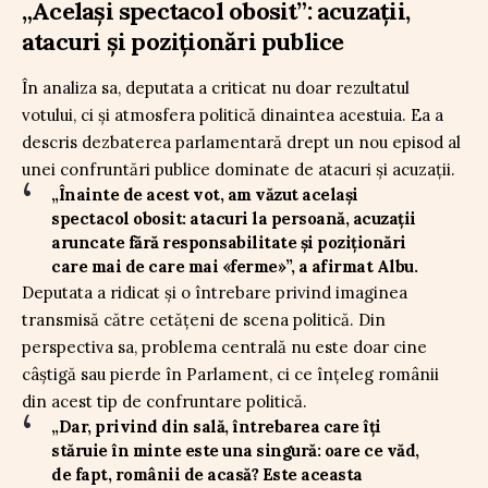
„Același spectacol obosit”: acuzații,
atacuri și poziționări publice
În analiza sa, deputata a criticat nu doar rezultatul
votului, ci și atmosfera politică dinaintea acestuia. Ea a
descris dezbaterea parlamentară drept un nou episod al
unei confruntări publice dominate de atacuri și acuzații.
„Înainte de acest vot, am văzut același
spectacol obosit: atacuri la persoană, acuzații
aruncate fără responsabilitate și poziționări
care mai de care mai «ferme»”, a afirmat Albu.
Deputata a ridicat și o întrebare privind imaginea
transmisă către cetățeni de scena politică. Din
perspectiva sa, problema centrală nu este doar cine
câștigă sau pierde în Parlament, ci ce înțeleg românii
din acest tip de confruntare politică.
„Dar, privind din sală, întrebarea care îți
stăruie în minte este una singură: oare ce văd,
de fapt, românii de acasă? Este aceasta