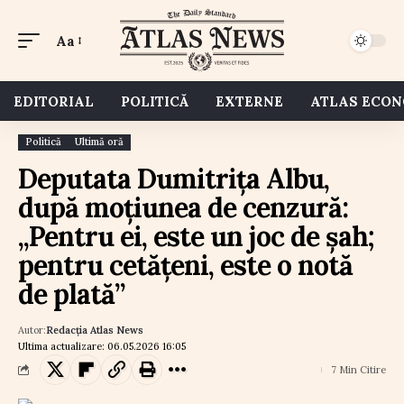
Aa
EDITORIAL
POLITICĂ
EXTERNE
ATLAS ECO
Politică
Ultimă oră
Deputata Dumitrița Albu,
după moțiunea de cenzură:
„Pentru ei, este un joc de șah;
pentru cetățeni, este o notă
de plată”
Autor:
Redacția Atlas News
Ultima actualizare: 06.05.2026 16:05
7 Min Citire