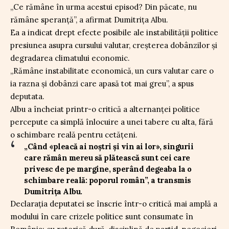
„Ce rămâne în urma acestui episod? Din păcate, nu
rămâne speranță”, a afirmat
Dumitrița Albu
.
Ea a indicat drept efecte posibile ale instabilității politice
presiunea asupra cursului valutar, creșterea dobânzilor și
degradarea climatului economic.
„Rămâne instabilitate economică, un curs valutar care o
ia razna și dobânzi care apasă tot mai greu”, a spus
deputata.
Albu a încheiat printr-o critică a alternanței politice
percepute ca simplă înlocuire a unei tabere cu alta, fără
o schimbare reală pentru cetățeni.
„Când «pleacă ai noștri și vin ai lor», singurii
care rămân mereu să plătească sunt cei care
privesc de pe margine, sperând degeaba la o
schimbare reală: poporul român”, a transmis
Dumitrița Albu.
Declarația deputatei se înscrie într-o critică mai amplă a
modului în care crizele politice sunt consumate în