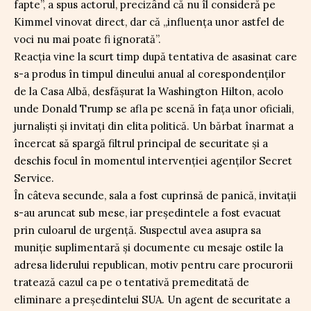
fapte”, a spus actorul, precizând că nu îl consideră pe
Kimmel vinovat direct, dar că „influența unor astfel de
voci nu mai poate fi ignorată”.
Reacția vine la scurt timp după tentativa de asasinat care
s-a produs în timpul dineului anual al corespondenților
de la Casa Albă, desfășurat la Washington Hilton, acolo
unde Donald Trump se afla pe scenă în fața unor oficiali,
jurnaliști și invitați din elita politică. Un bărbat înarmat a
încercat să spargă filtrul principal de securitate și a
deschis focul în momentul intervenției agenților Secret
Service.
În câteva secunde, sala a fost cuprinsă de panică, invitații
s-au aruncat sub mese, iar președintele a fost evacuat
prin culoarul de urgență. Suspectul avea asupra sa
muniție suplimentară și documente cu mesaje ostile la
adresa liderului republican, motiv pentru care procurorii
tratează cazul ca pe o tentativă premeditată de
eliminare a președintelui SUA. Un agent de securitate a