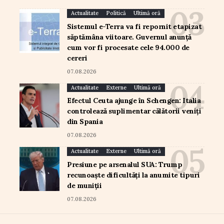
Actualitate
Politică
Ultimă oră
Sistemul e-Terra va fi repornit etapizat
săptămâna viitoare. Guvernul anunță
cum vor fi procesate cele 94.000 de
cereri
07.08.2026
Actualitate
Externe
Ultimă oră
Efectul Ceuta ajunge în Schengen: Italia
controlează suplimentar călătorii veniți
din Spania
07.08.2026
Actualitate
Externe
Ultimă oră
Presiune pe arsenalul SUA: Trump
recunoaște dificultăți la anumite tipuri
de muniții
07.08.2026