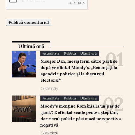
Ultimă oră
Actualitate
Politică
Ultimă oră
Nicușor Dan, mesaj ferm către partide
după verdictul Moody’s: „Renunțați la
agendele politice și la discursul
electoral”
08.08.2026
Actualitate
Politică
Ultimă oră
Moody’s menține România la un pas de
„junk”. Deficitul scade peste așteptări,
dar riscul politic păstrează perspectiva
negativă
07.08.2026