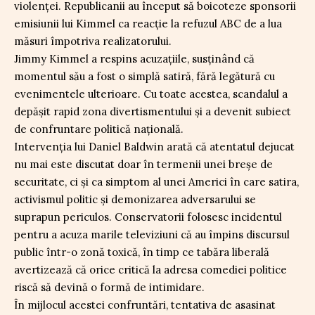
violenței. Republicanii au început să boicoteze sponsorii
emisiunii lui Kimmel ca reacție la refuzul ABC de a lua
măsuri împotriva realizatorului.
Jimmy Kimmel a respins acuzațiile, susținând că
momentul său a fost o simplă satiră, fără legătură cu
evenimentele ulterioare. Cu toate acestea, scandalul a
depășit rapid zona divertismentului și a devenit subiect
de confruntare politică națională.
Intervenția lui Daniel Baldwin arată că atentatul dejucat
nu mai este discutat doar în termenii unei breșe de
securitate, ci și ca simptom al unei Americi în care satira,
activismul politic și demonizarea adversarului se
suprapun periculos. Conservatorii folosesc incidentul
pentru a acuza marile televiziuni că au împins discursul
public într-o zonă toxică, în timp ce tabăra liberală
avertizează că orice critică la adresa comediei politice
riscă să devină o formă de intimidare.
În mijlocul acestei confruntări, tentativa de asasinat