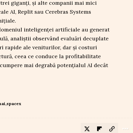
 trei giganți, și alte companii mai mici
ale AI, Replit sau Cerebras Systems
ițiale.
domeniul inteligenței artificiale au generat
bulă, analiștii observând evaluări decuplate
ri rapide ale veniturilor, dar și costuri
ctură, ceea ce conduce la profitabilitate
să cumpere mai degrabă potențialul AI decât
nai
spacex