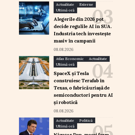
Actualitate
Externe
Ultimă oră
Alegerile din 2026 pot
decide regulile AI în SUA.
Industria tech investește
masiv în campanii
08.08.2026
Atlas Economic
Actualitate
Ultimă oră
SpaceX și Tesla
construiesc Terafab în
Texas, o fabrică uriașă de
semiconductori pentru AI
și robotică
08.08.2026
Actualitate
Politică
Ultimă oră
Nicușor Dan, mesaj ferm