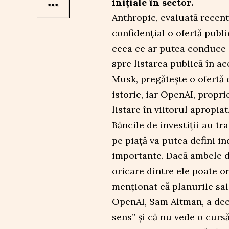
inițiale în sector.
Anthropic, evaluată recent 
confidențial o ofertă publi
ceea ce ar putea conduce
spre listarea publică în a
Musk, pregătește o ofertă 
istorie, iar OpenAI, propr
listare în viitorul apropiat
Băncile de investiții au t
pe piață va putea defini in
importante. Dacă ambele d
oricare dintre ele poate or
menționat că planurile sal
OpenAI, Sam Altman, a dec
sens” și că nu vede o cursă