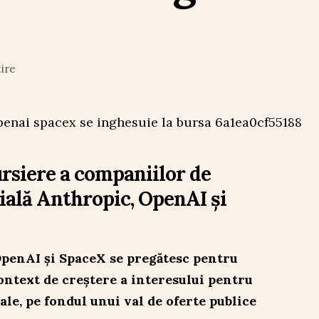
tire
ursiere a companiilor de
cială Anthropic, OpenAI și
penAI și SpaceX se pregătesc pentru
context de creștere a interesului pentru
iale, pe fondul unui val de oferte publice