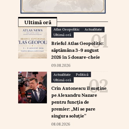
Ultimă oră
Atlas Geopolitic
Actualitate
Ultimă oră
Brieful Atlas Geopolitic:
săptămâna 3–9 august
2026 în 5 dosare-cheie
09.08.2026
Actualitate
Politică
Ultimă oră
Crin Antonescu îl susține
pe Alexandru Nazare
pentru funcția de
premier: „Mi se pare
singura soluție”
08.08.2026