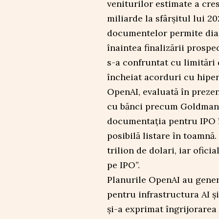
veniturilor estimate a cres
miliarde la sfârșitul lui 
documentelor permite dial
înaintea finalizării prospe
s-a confruntat cu limitări 
încheiat acorduri cu hiper
OpenAI, evaluată în prezen
cu bănci precum Goldman 
documentația pentru IPO î
posibilă listare în toamnă
trilion de dolari, iar ofici
pe IPO”.
Planurile OpenAI au genera
pentru infrastructura AI ș
și-a exprimat îngrijorarea 