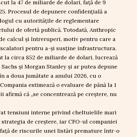
cut la 47 de miliarde de dolari, față de 9
2025. Procesul de depunere confidențială a
ogul cu autoritățile de reglementare
ctului de ofertă publică. Totodată, Anthropic
de calcul și întreruperi, motiv pentru care a
scalatori pentru a-și susține infrastructura.
t la circa 852 de miliarde de dolari, lucrează
Sachs și Morgan Stanley și ar putea depune
n a doua jumătate a anului 2026, cu o
. Compania estimează o evaluare de până la 1
alii afirmă că „se concentrează pe creștere, nu
t tensiuni interne privind cheltuielile mari
i strategia de creștere, iar CFO-ul companiei
față de riscurile unei listări premature într-o