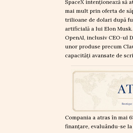
SpaceX intenționează să at
mai mult prin oferta de săp
trilioane de dolari după f
artificială a lui Elon Musk
OpenAI, inclusiv CEO-ul D
unor produse precum Clau
capacități avansate de scr
Compania a atras în mai 65
finanțare, evaluându-se la 