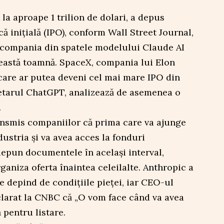
la aproape 1 trilion de dolari, a depus
că inițială (IPO), conform Wall Street Journal,
 compania din spatele modelului Claude AI
ceastă toamnă. SpaceX, compania lui Elon
care ar putea deveni cel mai mare IPO din
ietarul ChatGPT, analizează de asemenea o
.
ransmis companiilor că prima care va ajunge
dustria și va avea acces la fonduri
epun documentele în același interval,
ganiza oferta înaintea celeilalte. Anthropic a
e depind de condițiile pieței, iar CEO-ul
larat la CNBC că „O vom face când va avea
 pentru listare.