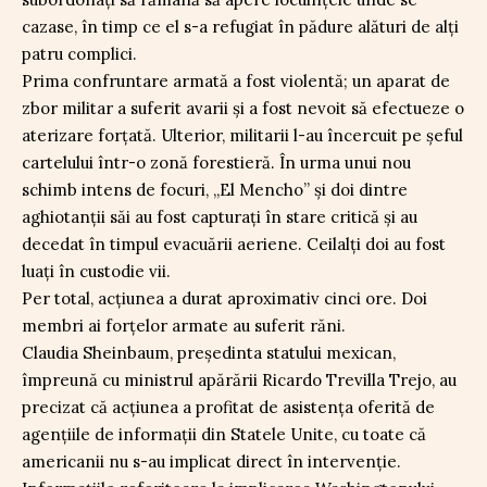
cazase, în timp ce el s-a refugiat în pădure alături de alți
patru complici.
Prima confruntare armată a fost violentă; un aparat de
zbor militar a suferit avarii și a fost nevoit să efectueze o
aterizare forțată. Ulterior, militarii l-au încercuit pe șeful
cartelului într-o zonă forestieră. În urma unui nou
schimb intens de focuri, „El Mencho” și doi dintre
aghiotanții săi au fost capturați în stare critică și au
decedat în timpul evacuării aeriene. Ceilalți doi au fost
luați în custodie vii.
Per total, acțiunea a durat aproximativ cinci ore. Doi
membri ai forțelor armate au suferit răni.
Claudia Sheinbaum, președinta statului mexican,
împreună cu ministrul apărării Ricardo Trevilla Trejo, au
precizat că acțiunea a profitat de asistența oferită de
agențiile de informații din Statele Unite, cu toate că
americanii nu s-au implicat direct în intervenție.