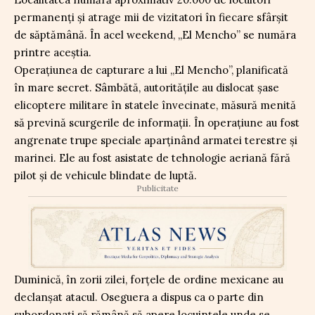
permanenți și atrage mii de vizitatori în fiecare sfârșit
de săptămână. În acel weekend, „El Mencho” se număra
printre aceștia.
Operațiunea de capturare a lui „El Mencho”, planificată
în mare secret. Sâmbătă, autoritățile au dislocat șase
elicoptere militare în statele învecinate, măsură menită
să prevină scurgerile de informații. În operațiune au fost
angrenate trupe speciale aparținând armatei terestre și
marinei. Ele au fost asistate de tehnologie aeriană fără
pilot și de vehicule blindate de luptă.
Publicitate
Duminică, în zorii zilei, forțele de ordine mexicane au
declanșat atacul. Oseguera a dispus ca o parte din
subordonați să rămână să apere locuințele unde se