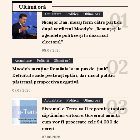
Ultimă oră
Actualitate
Politică
Ultimă oră
Nicușor Dan, mesaj ferm către partide
după verdictul Moody’s: „Renunțați la
agendele politice și la discursul
electoral”
08.08.2026
Actualitate
Politică
Ultimă oră
Moody’s menține România la un pas de „junk”.
Deficitul scade peste așteptări, dar riscul politic
păstrează perspectiva negativă
07.08.2026
Actualitate
Politică
Ultimă oră
Sistemul e-Terra va fi repornit etapizat
săptămâna viitoare. Guvernul anunță
cum vor fi procesate cele 94.000 de
cereri
07.08.2026