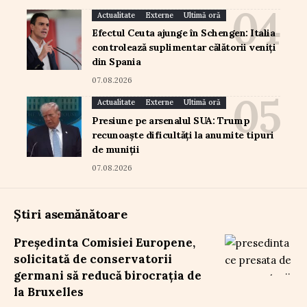
Actualitate
Externe
Ultimă oră
Efectul Ceuta ajunge în Schengen: Italia
controlează suplimentar călătorii veniți
din Spania
07.08.2026
Actualitate
Externe
Ultimă oră
Presiune pe arsenalul SUA: Trump
recunoaște dificultăți la anumite tipuri
de muniții
07.08.2026
Știri asemănătoare
Președinta Comisiei Europene,
solicitată de conservatorii
germani să reducă birocrația de
la Bruxelles