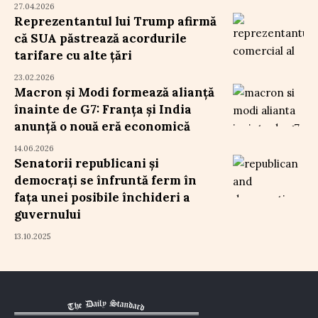
27.04.2026
Reprezentantul lui Trump afirmă
că SUA păstrează acordurile
tarifare cu alte țări
23.02.2026
Macron și Modi formează alianță
înainte de G7: Franța și India
anunță o nouă eră economică
14.06.2026
Senatorii republicani și
democrați se înfruntă ferm în
fața unei posibile închideri a
guvernului
13.10.2025