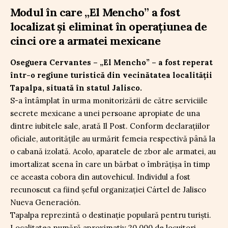
Modul în care „El Mencho” a fost
localizat și eliminat în operațiunea de
cinci ore a armatei mexicane
Oseguera Cervantes – „El Mencho” – a fost reperat
într-o regiune turistică din vecinătatea localității
Tapalpa, situată în statul Jalisco.
S-a întâmplat în urma monitorizării de către serviciile
secrete mexicane a unei persoane apropiate de una
dintre iubitele sale, arată Il Post. Conform declarațiilor
oficiale, autoritățile au urmărit femeia respectivă până la
o cabană izolată. Acolo, aparatele de zbor ale armatei, au
imortalizat scena în care un bărbat o îmbrățișa în timp
ce aceasta cobora din autovehicul. Individul a fost
recunoscut ca fiind șeful organizației Cártel de Jalisco
Nueva Generación.
Tapalpa reprezintă o destinație populară pentru turiști.
Localitatea numără aproximativ 20.000 de locuitori