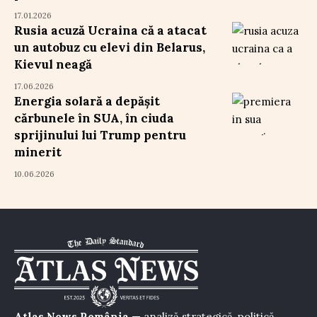
17.01.2026
Rusia acuză Ucraina că a atacat
un autobuz cu elevi din Belarus,
Kievul neagă
17.06.2026
Energia solară a depășit
cărbunele în SUA, în ciuda
sprijinului lui Trump pentru
minerit
10.06.2026
Atlas News România
— analiză strategică, politică