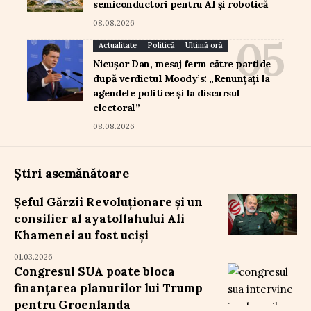
semiconductori pentru AI și robotică
08.08.2026
Actualitate
Politică
Ultimă oră
Nicușor Dan, mesaj ferm către partide
după verdictul Moody’s: „Renunțați la
agendele politice și la discursul
electoral”
08.08.2026
Știri asemănătoare
Șeful Gărzii Revoluționare și un
consilier al ayatollahului Ali
Khamenei au fost uciși
01.03.2026
Congresul SUA poate bloca
finanțarea planurilor lui Trump
pentru Groenlanda