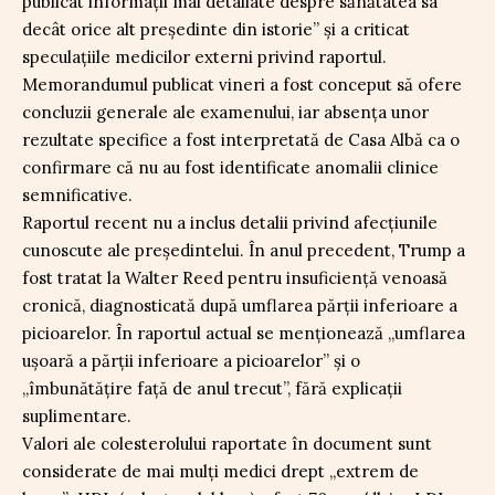
publicat informații mai detaliate despre sănătatea sa
decât orice alt președinte din istorie” și a criticat
speculațiile medicilor externi privind raportul.
Memorandumul publicat vineri a fost conceput să ofere
concluzii generale ale examenului, iar absența unor
rezultate specifice a fost interpretată de Casa Albă ca o
confirmare că nu au fost identificate anomalii clinice
semnificative.
Raportul recent nu a inclus detalii privind afecțiunile
cunoscute ale președintelui. În anul precedent, Trump a
fost tratat la Walter Reed pentru insuficiență venoasă
cronică, diagnosticată după umflarea părții inferioare a
picioarelor. În raportul actual se menționează „umflarea
ușoară a părții inferioare a picioarelor” și o
„îmbunătățire față de anul trecut”, fără explicații
suplimentare.
Valori ale colesterolului raportate în document sunt
considerate de mai mulți medici drept „extrem de