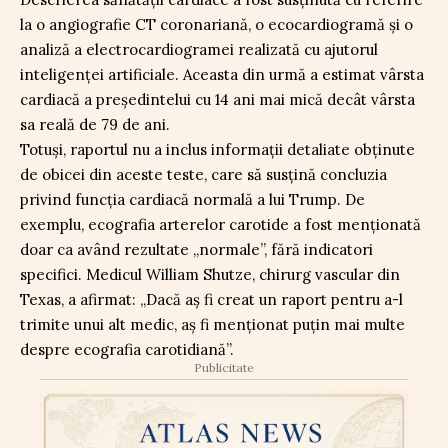
la o angiografie CT coronariană, o ecocardiogramă și o
analiză a electrocardiogramei realizată cu ajutorul
inteligenței artificiale. Aceasta din urmă a estimat vârsta
cardiacă a președintelui cu 14 ani mai mică decât vârsta
sa reală de 79 de ani.
Totuși, raportul nu a inclus informații detaliate obținute
de obicei din aceste teste, care să susțină concluzia
privind funcția cardiacă normală a lui Trump. De
exemplu, ecografia arterelor carotide a fost menționată
doar ca având rezultate „normale”, fără indicatori
specifici. Medicul William Shutze, chirurg vascular din
Texas, a afirmat: „Dacă aș fi creat un raport pentru a-l
trimite unui alt medic, aș fi menționat puțin mai multe
despre ecografia carotidiană”.
Publicitate