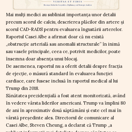
Mai mulți medici au subliniat importanța unor detalii
precum scorul de calciu, descrierea plăcilor din artere și
scorul CAD-RADS pentru evaluarea îngustării arterelor.
Raportul Casei Albe a afirmat doar că nu există
„obstrucție arterială sau anomalii structurale” în inimă
sau vasele principale, ceea ce, potrivit medicilor, poate
însemna doar absența unui blocaj.
De asemenea, raportul nu a oferit detalii despre fracția
de ejecție, o măsură standard în evaluarea funcției
cardiace, care fusese inclusă în raportul medical al lui
Trump din 2018.
Sănătatea prezidențială a fost atent monitorizată, având
în vedere vârsta liderilor americani. Trump va împlini 80
de ani în aproximativ două săptămâni și este cel mai în
vârstă președinte ales. Directorul de comunicare al
Casei Albe, Steven Cheung, a declarat că Trump „a