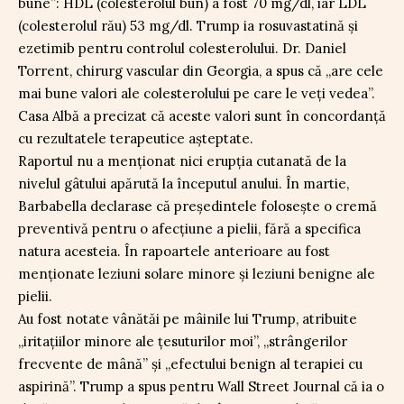
bune”: HDL (colesterolul bun) a fost 70 mg/dl, iar LDL
(colesterolul rău) 53 mg/dl. Trump ia rosuvastatină și
ezetimib pentru controlul colesterolului. Dr. Daniel
Torrent, chirurg vascular din Georgia, a spus că „are cele
mai bune valori ale colesterolului pe care le veți vedea”.
Casa Albă a precizat că aceste valori sunt în concordanță
cu rezultatele terapeutice așteptate.
Raportul nu a menționat nici erupția cutanată de la
nivelul gâtului apărută la începutul anului. În martie,
Barbabella declarase că președintele folosește o cremă
preventivă pentru o afecțiune a pielii, fără a specifica
natura acesteia. În rapoartele anterioare au fost
menționate leziuni solare minore și leziuni benigne ale
pielii.
Au fost notate vânătăi pe mâinile lui Trump, atribuite
„iritațiilor minore ale țesuturilor moi”, „strângerilor
frecvente de mână” și „efectului benign al terapiei cu
aspirină”. Trump a spus pentru Wall Street Journal că ia o