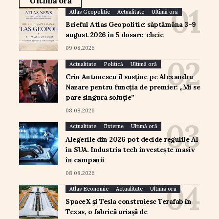
Ultimă oră
Atlas Geopolitic
Actualitate
Ultimă oră
Brieful Atlas Geopolitic: săptămâna 3–9
august 2026 în 5 dosare-cheie
09.08.2026
Actualitate
Politică
Ultimă oră
Crin Antonescu îl susține pe Alexandru
Nazare pentru funcția de premier: „Mi se
pare singura soluție”
08.08.2026
Actualitate
Externe
Ultimă oră
Alegerile din 2026 pot decide regulile AI
în SUA. Industria tech investește masiv
în campanii
08.08.2026
Atlas Economic
Actualitate
Ultimă oră
SpaceX și Tesla construiesc Terafab în
Texas, o fabrică uriașă de