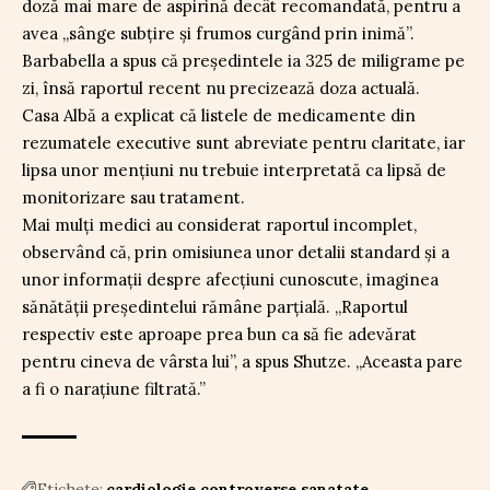
doză mai mare de aspirină decât recomandată, pentru a
avea „sânge subțire și frumos curgând prin inimă”.
Barbabella a spus că președintele ia 325 de miligrame pe
zi, însă raportul recent nu precizează doza actuală.
Casa Albă a explicat că listele de medicamente din
rezumatele executive sunt abreviate pentru claritate, iar
lipsa unor mențiuni nu trebuie interpretată ca lipsă de
monitorizare sau tratament.
Mai mulți medici au considerat raportul incomplet,
observând că, prin omisiunea unor detalii standard și a
unor informații despre afecțiuni cunoscute, imaginea
sănătății președintelui rămâne parțială. „Raportul
respectiv este aproape prea bun ca să fie adevărat
pentru cineva de vârsta lui”, a spus Shutze. „Aceasta pare
a fi o narațiune filtrată.”
Etichete:
cardiologie
controverse sanatate