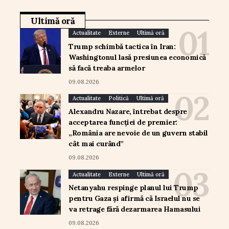
Ultimă oră
Actualitate
Externe
Ultimă oră
Trump schimbă tactica în Iran:
Washingtonul lasă presiunea economică
să facă treaba armelor
09.08.2026
Actualitate
Politică
Ultimă oră
Alexandru Nazare, întrebat despre
acceptarea funcției de premier:
„România are nevoie de un guvern stabil
cât mai curând”
09.08.2026
Actualitate
Externe
Ultimă oră
Netanyahu respinge planul lui Trump
pentru Gaza și afirmă că Israelul nu se
va retrage fără dezarmarea Hamasului
09.08.2026