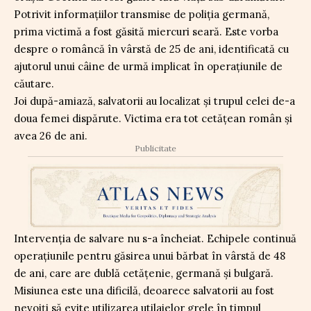
Potrivit informațiilor transmise de poliția germană,
prima victimă a fost găsită miercuri seară. Este vorba
despre o româncă în vârstă de 25 de ani, identificată cu
ajutorul unui câine de urmă implicat în operațiunile de
căutare.
Joi după-amiază, salvatorii au localizat și trupul celei de-a
doua femei dispărute. Victima era tot cetățean român și
avea 26 de ani.
Publicitate
Intervenția de salvare nu s-a încheiat. Echipele continuă
operațiunile pentru găsirea unui bărbat în vârstă de 48
de ani, care are dublă cetățenie, germană și bulgară.
Misiunea este una dificilă, deoarece salvatorii au fost
nevoiți să evite utilizarea utilajelor grele în timpul