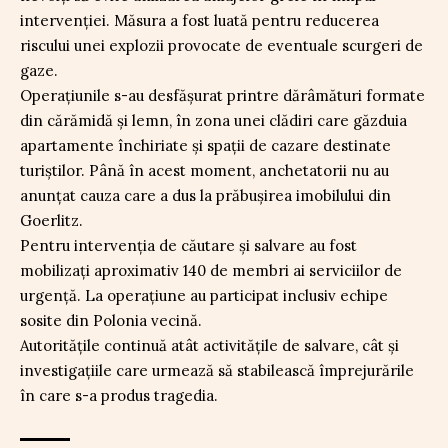
intervenției. Măsura a fost luată pentru reducerea
riscului unei explozii provocate de eventuale scurgeri de
gaze.
Operațiunile s-au desfășurat printre dărâmături formate
din cărămidă și lemn, în zona unei clădiri care găzduia
apartamente închiriate și spații de cazare destinate
turiștilor. Până în acest moment, anchetatorii nu au
anunțat cauza care a dus la prăbușirea imobilului din
Goerlitz.
Pentru intervenția de căutare și salvare au fost
mobilizați aproximativ 140 de membri ai serviciilor de
urgență. La operațiune au participat inclusiv echipe
sosite din Polonia vecină.
Autoritățile continuă atât activitățile de salvare, cât și
investigațiile care urmează să stabilească împrejurările
în care s-a produs tragedia.