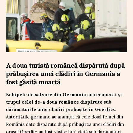
A doua turistă româncă dispărută după
prăbușirea unei clădiri în Germania a
fost găsită moartă
Echipele de salvare din Germania au recuperat și
trupul celei de-a doua românce dispărute sub
dărâmăturile unei clădiri prăbușite în Goerlitz.
Autoritățile germane au anunțat că cele două femei din
România date dispărute după prăbușirea unei clădiri din
orașul Goerlitz au fost găsite fără viață sub dărâmături.