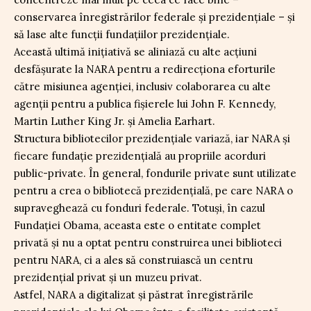
conservarea înregistrărilor federale și prezidențiale – și
să lase alte funcții fundațiilor prezidențiale.
Această ultimă inițiativă se aliniază cu alte acțiuni
desfășurate la NARA pentru a redirecționa eforturile
către misiunea agenției, inclusiv colaborarea cu alte
agenții pentru a publica fișierele lui John F. Kennedy,
Martin Luther King Jr. și Amelia Earhart.
Structura bibliotecilor prezidențiale variază, iar NARA și
fiecare fundație prezidențială au propriile acorduri
public-private. În general, fondurile private sunt utilizate
pentru a crea o bibliotecă prezidențială, pe care NARA o
supraveghează cu fonduri federale. Totuși, în cazul
Fundației Obama, aceasta este o entitate complet
privată și nu a optat pentru construirea unei biblioteci
pentru NARA, ci a ales să construiască un centru
prezidențial privat și un muzeu privat.
Astfel, NARA a digitalizat și păstrat înregistrările