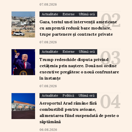
07.08.2026
Actualitate
Externe
Ultimă oră
Gaza, testul unei intervenții americane
cu amprentă redusă: baze modulare,
trupe partenere și contracte private
07.08.2026
Actualitate
Externe
Ultimă oră
Trump redeschide disputa privind
cetățenia prin naștere. Două noi ordine
executive pregătesc o nouă confruntare
în instanțe
07.08.2026
Actualitate
Politică
Ultimă oră
Aeroportul Arad rămâne fără
combustibil pentru avioane,
alimentarea fiind suspendată de peste o
săptămână
06.08.2026