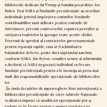
bibliotecile dedicate lui Trump și fostului președinte Joe
Biden. Deși NARA și fundațiile prezidențiale au acorduri
individuale privind împărțirea costurilor, fondurile
contribuabililor sunt utilizate pentru costurile de
întreținere, precum cosirea ierbii, vopsirea pereților și
curățarea toaletelor la aproape toate aceste clădiri.
Procesul de aprobat al contractelor guvernamentale
pentru reparații rapide, cum ar fi schimbarea
balamalelor defecte, poate dura săptămâni sau luni,
conform NARA. Jim Byron, consilier senior al arhivistului,
a declarat că NARA negociază individual cu fiecare
fundație prezidențială pentru a le încuraja să preia mai
mult din responsabilitățile operaționale ale bibliotecilor
lor.
„În ciuda decadelor de supraveghere bine intenționată a
bibliotecilor prezidențiale de către Arhivele Naționale,
realitatea impune că modificări operaționale pot și
trebuie să fie făcute pentru a asigura sănătatea pe