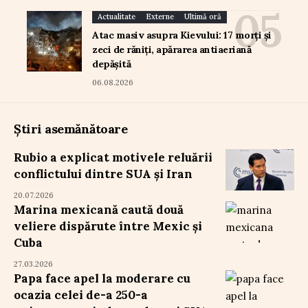
Actualitate
Externe
Ultimă oră
Atac masiv asupra Kievului: 17 morți și
zeci de răniți, apărarea antiaeriană
depășită
06.08.2026
Știri asemănătoare
Rubio a explicat motivele reluării
conflictului dintre SUA și Iran
20.07.2026
Marina mexicană caută două
veliere dispărute între Mexic și
Cuba
27.03.2026
Papa face apel la moderare cu
ocazia celei de-a 250-a