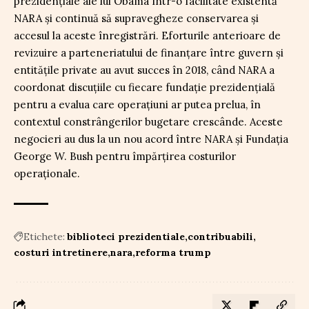
prezidențiale ale lui Obama într-o facilitate existentă
NARA și continuă să supravegheze conservarea și
accesul la aceste înregistrări. Eforturile anterioare de
revizuire a parteneriatului de finanțare între guvern și
entitățile private au avut succes în 2018, când NARA a
coordonat discuțiile cu fiecare fundație prezidențială
pentru a evalua care operațiuni ar putea prelua, în
contextul constrângerilor bugetare crescânde. Aceste
negocieri au dus la un nou acord între NARA și Fundația
George W. Bush pentru împărțirea costurilor
operaționale.
Etichete:
biblioteci prezidentiale
contribuabili
costuri intretinere
nara
reforma trump