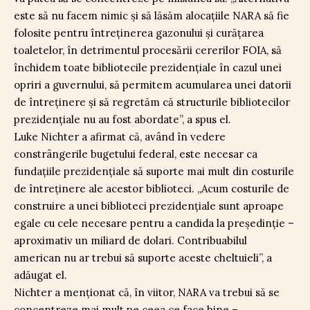
este să nu facem nimic și să lăsăm alocațiile NARA să fie
folosite pentru întreținerea gazonului și curățarea
toaletelor, în detrimentul procesării cererilor FOIA, să
închidem toate bibliotecile prezidențiale în cazul unei
opriri a guvernului, să permitem acumularea unei datorii
de întreținere și să regretăm că structurile bibliotecilor
prezidențiale nu au fost abordate”, a spus el.
Luke Nichter a afirmat că, având în vedere
constrângerile bugetului federal, este necesar ca
fundațiile prezidențiale să suporte mai mult din costurile
de întreținere ale acestor biblioteci. „Acum costurile de
construire a unei biblioteci prezidențiale sunt aproape
egale cu cele necesare pentru a candida la președinție –
aproximativ un miliard de dolari. Contribuabilul
american nu ar trebui să suporte aceste cheltuieli”, a
adăugat el.
Nichter a menționat că, în viitor, NARA va trebui să se
concentreze mai mult pe ceea ce face bine –