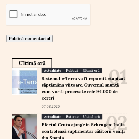
Ultimă oră
Actualitate
Politică
Ultimă oră
Sistemul e-Terra va fi repornit etapizat
săptămâna viitoare. Guvernul anunță
cum vor fi procesate cele 94.000 de
cereri
07.08.2026
Actualitate
Externe
Ultimă oră
Efectul Ceuta ajunge în Schengen: Italia
controlează suplimentar călătorii veniți
din Spania