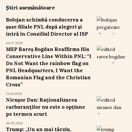
Știri asemănătoare
Bolojan schimbă conducerea a
șase filiale PNL după alegeri și
intră în Consiliul Director al ISP
20.07.2026
MEP Rareș Bogdan Reaffirms His
Conservative Line Within PNL: “I
Do Not Want the rainbow flag on
PNL Headquarters, I Want the
Romanian Flag and the Christian
Cross”
21.04.2026
Nicușor Dan: Raționalizarea
carburanților nu este o opțiune
pe termen scurt
26.03.2026
Trump: „Un an mai târziu,