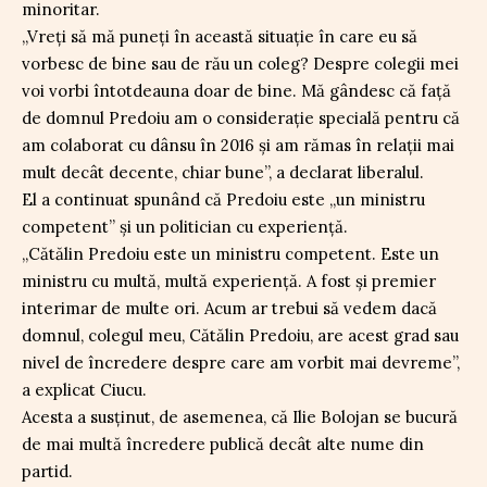
minoritar.
„Vreți să mă puneți în această situație în care eu să
vorbesc de bine sau de rău un coleg? Despre colegii mei
voi vorbi întotdeauna doar de bine. Mă gândesc că față
de domnul Predoiu am o considerație specială pentru că
am colaborat cu dânsu în 2016 și am rămas în relații mai
mult decât decente, chiar bune”, a declarat liberalul.
El a continuat spunând că Predoiu este „un ministru
competent” și un politician cu experiență.
„Cătălin Predoiu este un ministru competent. Este un
ministru cu multă, multă experiență. A fost și premier
interimar de multe ori. Acum ar trebui să vedem dacă
domnul, colegul meu, Cătălin Predoiu, are acest grad sau
nivel de încredere despre care am vorbit mai devreme”,
a explicat Ciucu.
Acesta a susținut, de asemenea, că Ilie Bolojan se bucură
de mai multă încredere publică decât alte nume din
partid.