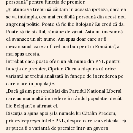
persoană” pentru funcția de premier.
„Și atunci va trebui să căutăm în această ipoteză, dacă ea
se va întâmpla, cea mai credibilă persoană din acest nou
angrenaj politic. Poate să fie Ilie Bolojan? Eu cred că da.
Poate să fie și altul, rămâne de văzut. Asta nu înseamnă
că avansez un alt nume. Am spus doar care ar fi
mecanismul, care ar fi cel mai bun pentru România”, a
mai spus acesta.
Întrebat dacă poate oferi un alt nume din PNL pentru
funcția de premier, Ciprian Ciucu a răspuns că orice
variantă ar trebui analizată în funcție de încrederea pe
care o are în populație.
„Dacă găsim personalități din Partidul Național Liberal
care au mai multă încredere în rândul populației decât
Ilie Bolojan”, a afirmat el.
Discuția a ajuns apoi și la numele lui Cătălin Predoiu,
prim-vicepreședintele PNL, despre care s-a vehiculat că
ar putea fi o variantă de premier într-un guvern