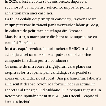
În 2025, a fost nevoită să demisioneze, după ce a
recunoscut că nu plătise suficiente impozite pentru
achiziționarea unei case noi.
La fel ca ceilalți doi principali candidați, Rayner are un
sprijin puternic în rândul parlamentarilor laburiști, deși,
în calitate de politician de stânga din Greater
Manchester, o mare parte din baza sa se suprapune cu
cea a lui Burnham.
Încă așteaptă rezultatul unei anchete HMRC privind
achiziția casei sale, ceea ce ar putea complica orice
campanie imediată pentru conducere.
Cu semne de întrebare și îngrijorări care planează
asupra celor trei principali candidați, este posibil să
apară un candidat neașteptat. Unii parlamentari laburiști
au discutat despre revenirea fostului lider și actualului
secretar al Energiei, Ed Miliband. El a respins sugestia în
noiembrie, spunând pentru BBC: „Am tricoul – capitolul
ăsta s-a închis”.