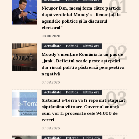
Nicușor Dan, mesaj ferm către partide
după verdictul Moody’s: „Renunțați la
agendele politice și la discursul
electoral”
08.08.2026
Actualitate
Politică
Ultimă oră
Moody’s menține România la un pas de
„junk”. Deficitul scade peste așteptări,
dar riscul politic păstrează perspectiva
negativă
07.08.2026
Actualitate
Politică
Ultimă oră
Sistemul e-Terra va fi repornit etapizat
săptămâna viitoare. Guvernul anunță
cum vor fi procesate cele 94.000 de
cereri
07.08.2026
Actualitate
Externe
Ultimă oră