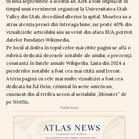
În luna septembrie a acestui an, Kirk a fost împușcat în
timpul unui eveniment organizat la Universitatea Utah
Valley din Utah, decedând ulterior la spital. Moartea sa a
atras atenția presei din întreaga lume, iar peste 40% din
vizualizările articolului său au venit din afara SUA, potrivit
datelor Fundației Wikimedia.
Pe locul al doilea în topul celor mai citite pagini se află o
rubrică dedicată decesele notabile ale anului, o prezență
constantă în listele anuale Wikipedia. Lista din 2024 a
pierderilor notabile a fost cea mai citită anul trecut.
A treia pagină cu cele mai multe vizualizări a fost cea
dedicată lui Ed Gein, criminal în serie american,
cunoscut din al treilea sezon al serialului „Monster” de
pe Netflix.
Publicitate