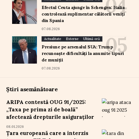
Efectul Ceuta ajunge în Schengen: Italia
controlează suplimentar călătorii veniți
din Spania
07.08.2026
Actualitate
Externe
Ultimă oră
Presiune pe arsenalul SUA: Trump
recunoaște dificultăți la anumite tipuri
de muniții
07.08.2026
Știri asemănătoare
ARIPA contestă OUG 91/2025:
„Taxa pe prima zi de boală”
afectează drepturile asiguraților
08.01.2026
Țara europeană care a interzis