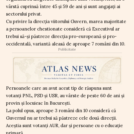
vârstă cuprinsă între 45 și 59 de ani și sunt angajați ai
sectorului privat.
Cu privire la direcția viitorului Guvern, marea majoritate
a persoanelor chestionate consideră că Executivul ar
trebui să-și păstreze direcția pro-europeană și pro-
occidentală, variantă aleasă de aproape 7 români din 10.
Publicitate
Persoanele care au avut acest tip de răspuns sunt
votanți PNL, PSD și USR, au vârste de peste 60 de ani și
provin și locuiesc în București.
La polul opus, aproape 3 români din 10 consideră că
Guvernul nu ar trebui să păstreze cele două direcții.
Aceștia sunt votanți AUR, dar și persoane cu o educație
primară.