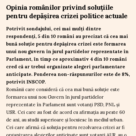
Opinia românilor privind soluțiile
pentru depășirea crizei politice actuale
Potrivit sondajului, cei mai mulți dintre
respondenți, 5 din 10 români au precizat că cea mai
bună soluție pentru depășirea crizei este formarea
unui nou guvern în jurul partidelor reprezentate în
Parlament, în timp ce aproximativ 4 din 10 români
cred că ar trebui organizate alegeri parlamentare
anticipate. Ponderea non-răspunsurilor este de 8%,
potrivit INSCOP.
Românii care consideră că cea mai bună soluție este
formarea unui nou Guvern în jurul partidelor
reprezentate în Parlament sunt votanți PSD, PNL și
USR. Cei care au fost de acord cu afirmația au peste 60
de ani, au studii superioare și locuiesc în mediul urban.
Cei care afirmă că soluția pentru rezolvarea crizei ar fi
organizarea alegerilor anticipate sunt votanți AUR, au o