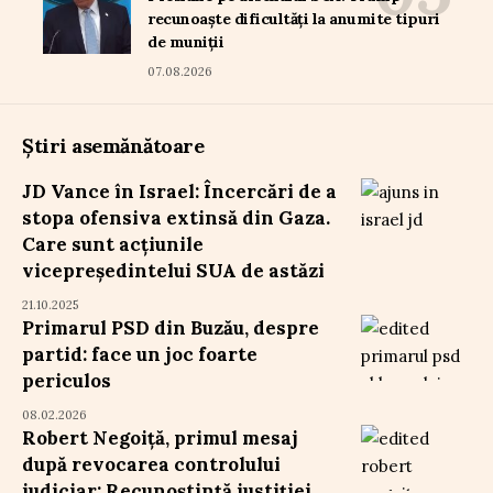
recunoaște dificultăți la anumite tipuri
de muniții
07.08.2026
Știri asemănătoare
JD Vance în Israel: Încercări de a
stopa ofensiva extinsă din Gaza.
Care sunt acțiunile
vicepreședintelui SUA de astăzi
21.10.2025
Primarul PSD din Buzău, despre
partid: face un joc foarte
periculos
08.02.2026
Robert Negoiță, primul mesaj
după revocarea controlului
judiciar: Recunoștință justiției