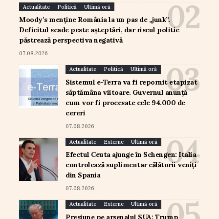
Actualitate
Politică
Ultimă oră
Moody’s menține România la un pas de „junk”.
Deficitul scade peste așteptări, dar riscul politic
păstrează perspectiva negativă
07.08.2026
Actualitate
Politică
Ultimă oră
Sistemul e-Terra va fi repornit etapizat
săptămâna viitoare. Guvernul anunță
cum vor fi procesate cele 94.000 de
cereri
07.08.2026
Actualitate
Externe
Ultimă oră
Efectul Ceuta ajunge în Schengen: Italia
controlează suplimentar călătorii veniți
din Spania
07.08.2026
Actualitate
Externe
Ultimă oră
Presiune pe arsenalul SUA: Trump